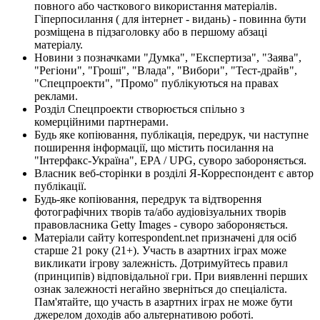
повного або часткового використання матеріалів.
Гіперпосилання ( для інтернет - видань) - повинна бути
розміщена в підзаголовку або в першому абзаці
матеріалу.
Новини з позначками "Думка", "Експертиза", "Заява",
"Регіони", "Гроші", "Влада", "Вибори", "Тест-драйв",
"Спецпроекти", "Промо" публікуються на правах
реклами.
Розділ Спецпроекти створюється спільно з
комерційними партнерами.
Будь яке копіювання, публікація, передрук, чи наступне
поширення інформації, що містить посилання на
"Інтерфакс-Україна", EPA / UPG, суворо забороняється.
Власник веб-сторінки в розділі Я-Корреспондент є автор
публікації.
Будь-яке копіювання, передрук та відтворення
фотографічних творів та/або аудіовізуальних творів
правовласника Getty Images - суворо забороняється.
Матеріали сайту korrespondent.net призначені для осіб
старше 21 року (21+). Участь в азартних іграх може
викликати ігрову залежність. Дотримуйтесь правил
(принципів) відповідальної гри. При виявленні перших
ознак залежності негайно зверніться до спеціаліста.
Пам'ятайте, що участь в азартних іграх не може бути
джерелом доходів або альтернативою роботі.