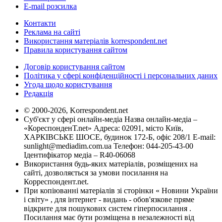
E-mail розсилка
Контакти
Реклама на сайті
Використання матеріалів korrespondent.net
Правила користування сайтом
Договір користування сайтом
Політика у сфері конфіденційності і персональних даних
Угода щодо користування
Редакція
© 2000-2026, Korrespondent.net
Суб'єкт у сфері онлайн-медіа Назва онлайн-медіа –
«КореспонденТ.net» Адреса: 02091, місто Київ,
ХАРКІВСЬКЕ ШОСЕ, будинок 172-Б, офіс 208/1 E-mail:
sunlight@mediadim.com.ua
Телефон: 044-205-43-00
Ідентифікатор медіа – R40-06068
Використання будь-яких матеріалів, розміщених на
сайті, дозволяється за умови посилання на
Корреспондент.net.
При копіюванні матеріалів зі сторінки « Новини України
і світу» , для інтернет - видань - обов'язкове пряме
відкрите для пошукових систем гіперпосилання .
Посилання має бути розміщена в незалежності від