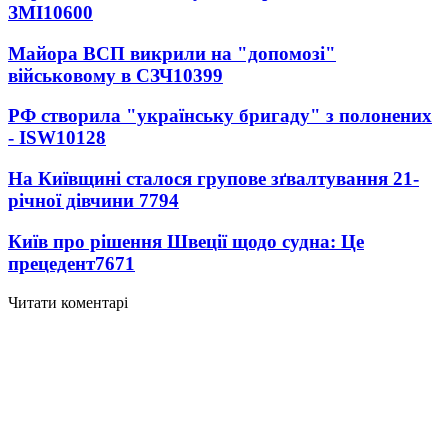
ЗМІ
10600
Майора ВСП викрили на "допомозі"
військовому в СЗЧ
10399
РФ створила "українську бригаду" з полонених
- ISW
10128
На Київщині сталося групове зґвалтування 21-
річної дівчини
7794
Київ про рішення Швеції щодо судна: Це
прецедент
7671
Читати коментарі