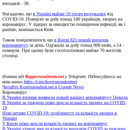
випадків - 38.
Нагадаємо, що
в Україні майже 10 тисяч видужалих
від
COVID-19. Померли за добу понад 140 українців, хворих на
коронавірус. У лідерах за швидкістю поширення інфекції, як і
раніше, залишається Київ.
Також повідомлялося, що
в Києві 821 новий випадок
коронавірусу
за день. Одужали за добу понад 900 киян, а 14 -
померли. При цьому були госпіталізовані майже 70 жителів
столиці.
Новини від
Корреспондент.net
у Telegram. Підписуйтесь на
наш канал
https://t.me/korrespondentnet
Читайте Korrespondent.net в Google News
Коронавірус
В Україні вперше виявили новий варіант коронавірусу Цикада
В Україні за тиждень різко зросла кількість хворих на COVID-
19
Нові штами COVID-19: особливості та кількість хворих в
Україні
У Києві різко зросла кількість хворих на коронавірус
В Україні утричі зросла кількість випадків COVID за тиждень