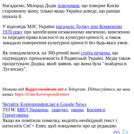
Нагадаємо, Мілорад Додік
повідомив
, що поверне Києву
старовинну ікону, тільки якщо Україна доведе, що раніше
шукала її.
У відповідь МЗС України
нагадало Додіку про Конвенцію
1970 року
про запобігання незаконному ввезенню, вивезенню
та передачі права власності на культурні цінності, а також
зажадало повернення культурної цінності без будь-яких умов.
Як повідомлялося, на 300-річній іконі
стоїть печатка
, що
підтверджує приналежність її Радянській Україні. Медіа також
процитували Додіка, який заявив, що ікона була "знайдена в
Луганську".
Новини від
Корреспондент.net
в Telegram. Підписуйтесь на наш
канал
https://t.me/korrespondentnet
Читайте Korrespondent.net в Google News
ТЕГИ:
МИД Украины
,
скандал
,
икона
,
Босния и
Герцеговина
Якщо ви помітили помилку, виділіть необхідний текст і
натисніть Ctrl + Enter, щоб повідомити про це редакцію.