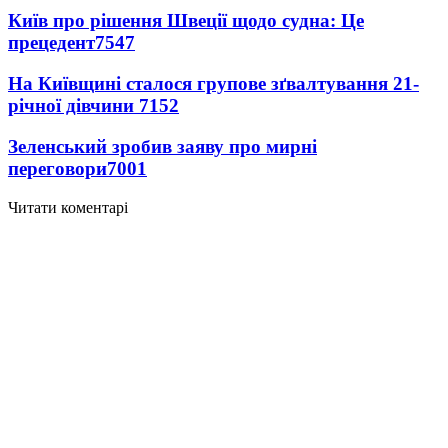
Київ про рішення Швеції щодо судна: Це
прецедент
7547
На Київщині сталося групове зґвалтування 21-
річної дівчини
7152
Зеленський зробив заяву про мирні
переговори
7001
Читати коментарі