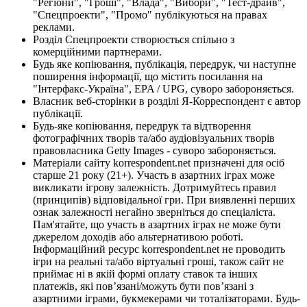
"Регіони", "Гроші", "Влада", "Вибори", "Тест-драйв",
"Спецпроекти", "Промо" публікуються на правах
реклами.
Розділ Спецпроекти створюється спільно з
комерційними партнерами.
Будь яке копіювання, публікація, передрук, чи наступне
поширення інформації, що містить посилання на
"Інтерфакс-Україна", EPA / UPG, суворо забороняється.
Власник веб-сторінки в розділі Я-Корреспондент є автор
публікації.
Будь-яке копіювання, передрук та відтворення
фотографічних творів та/або аудіовізуальних творів
правовласника Getty Images - суворо забороняється.
Матеріали сайту korrespondent.net призначені для осіб
старше 21 року (21+). Участь в азартних іграх може
викликати ігрову залежність. Дотримуйтесь правил
(принципів) відповідальної гри. При виявленні перших
ознак залежності негайно зверніться до спеціаліста.
Пам'ятайте, що участь в азартних іграх не може бути
джерелом доходів або альтернативою роботі.
Інформаційний ресурс korrespondent.net не проводить
ігри на реальні та/або віртуальні гроші, також сайт не
приймає ні в якій формі оплату ставок та інших
платежів, які пов’язані/можуть бути пов’язані з
азартними іграми, букмекерами чи тоталізаторами. Будь-