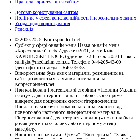
Правила користування сайтом
Договір користування сайтом
Політика у сфері конфіденційності і персональних даних
Угода щодо користування
Редакція
© 2000-2026, Korrespondent.net
Суб'єкт у сфері онлайн-медіа Назва онлайн-медіа –
«КореспонденТ.net» Адреса: 02091, місто Київ,
ХАРКІВСЬКЕ ШОСЕ, будинок 172-Б, офіс 208/1 E-mail:
sunlight@mediadim.com.ua
Телефон: 044-205-43-00
Ідентифікатор медіа – R40-06068
Використання будь-яких матеріалів, розміщених на
сайті, дозволяється за умови посилання на
Корреспондент.net.
При копіюванні матеріалів зі сторінки « Новини України
і світу» , для інтернет - видань - обов'язкове пряме
відкрите для пошукових систем гіперпосилання .
Посилання має бути розміщена в незалежності від
повного або часткового використання матеріалів.
Гіперпосилання ( для інтернет - видань) - повинна бути
розміщена в підзаголовку або в першому абзаці
матеріалу.
Новини з позначками "Думка", "Експертиза", "Заява",