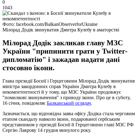
0
1043
Фото: facebook.com/BalkanObserverforUkraine
Мілорад Додік звинуватив Дмитра Кулебу в аматорстві
Мілорад Додік закликав главу МЗС
України "припинити грати у Twitter-
дипломатію" і зажадав надати дані
стосовно ікони.
Глава президії Боснії і Герцеговини Мілорад Додік звинуватив
міністра закордонних справ України Дмитра Кулебу в
некомпетентності й у тому, що МЗС України продовжує
"помилкові звинувачення" з приводу ікони. Про це в суботу,
16 січня, повідомляє
Балканський оглядач
.
Зазначається, що відповідна заява офісу Додіка стала черговим
етапом скандалу навколо ікони, подарованої сербським
представником у президії Боснії й Герцеговини главі МЗС РФ
Сергію Лаврову 14 грудня минулого року.