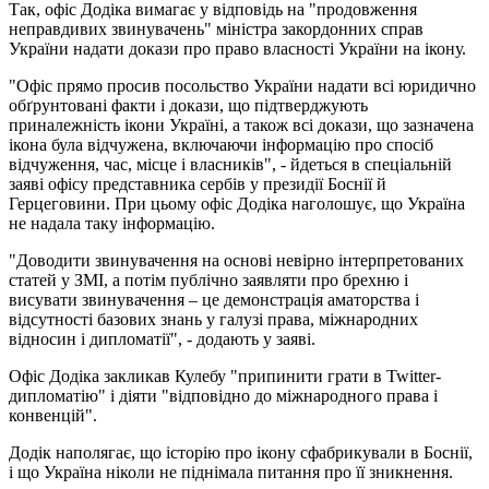
Так, офіс Додіка вимагає у відповідь на "продовження
неправдивих звинувачень" міністра закордонних справ
України надати докази про право власності України на ікону.
"Офіс прямо просив посольство України надати всі юридично
обґрунтовані факти і докази, що підтверджують
приналежність ікони Україні, а також всі докази, що зазначена
ікона була відчужена, включаючи інформацію про спосіб
відчуження, час, місце і власників", - йдеться в спеціальній
заяві офісу представника сербів у президії Боснії й
Герцеговини. При цьому офіс Додіка наголошує, що Україна
не надала таку інформацію.
"Доводити звинувачення на основі невірно інтерпретованих
статей у ЗМІ, а потім публічно заявляти про брехню і
висувати звинувачення – це демонстрація аматорства і
відсутності базових знань у галузі права, міжнародних
відносин і дипломатії", - додають у заяві.
Офіс Додіка закликав Кулебу "припинити грати в Twitter-
дипломатію" і діяти "відповідно до міжнародного права і
конвенцій".
Додік наполягає, що історію про ікону сфабрикували в Боснії,
і що Україна ніколи не піднімала питання про її зникнення.