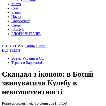
Місто
Світ
Бізнес
Наука
Шоу-бізнес
Спорт
Lifestyle
БЛОГИ ЧИТАЧІВ
СПЕЦТЕМА:
Війна в Ірані
ВСІ ТЕМИ
Вступ України в ЄС
Теракт в Барселоні
Скандал з іконою: в Боснії
звинуватили Кулебу в
некомпетентності
Корреспондент.net, 16 січня 2021, 17:58