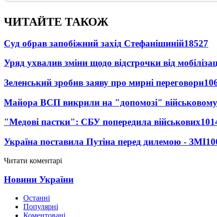
ЧИТАЙТЕ ТАКОЖ
Суд обрав запобіжний захід Стефанішиній
18527
Уряд ухвалив зміни щодо відстрочки від мобілізац
Зеленський зробив заяву про мирні переговори
10
Майора ВСП викрили на "допомозі" військовому
"Медові пастки": СБУ попередила військових
101
Україна поставила Путіна перед дилемою - ЗМІ
10
Читати коментарі
Новини України
Останні
Популярні
Коментовані