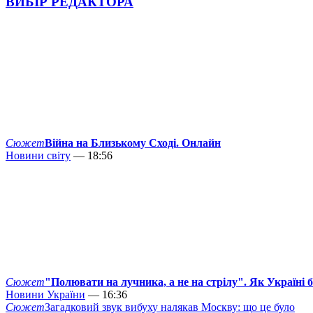
ВИБІР РЕДАКТОРА
Сюжет
Війна на Близькому Сході. Онлайн
Новини світу
— 18:56
Сюжет
"Полювати на лучника, а не на стрілу". Як Україні 
Новини України
— 16:36
Сюжет
Загадковий звук вибуху налякав Москву: що це було