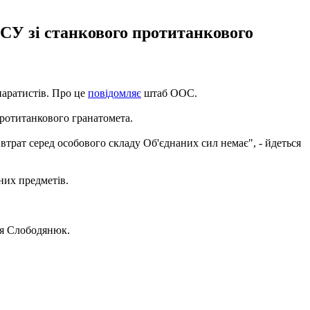
СУ зі станкового протитанкового
паратистів. Про це
повідомляє
штаб ООС.
протитанкового гранатомета.
ат серед особового складу Об'єднаних сил немає", - йдеться
них предметів.
ія Слободянюк.