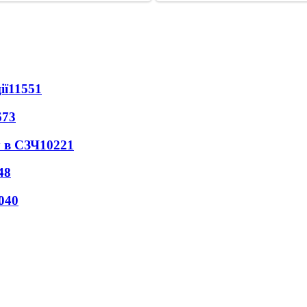
ії
11551
673
 в СЗЧ
10221
48
040