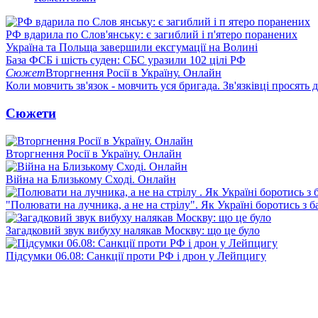
РФ вдарила по Слов'янську: є загиблий і п'ятеро поранених
Україна та Польща завершили ексгумації на Волині
База ФСБ і шість суден: СБС уразили 102 цілі РФ
Сюжет
Вторгнення Росії в Україну. Онлайн
Коли мовчить зв'язок - мовчить уся бригада. Зв'язківці просять
Сюжети
Вторгнення Росії в Україну. Онлайн
Війна на Близькому Сході. Онлайн
"Полювати на лучника, а не на стрілу". Як Україні боротись з 
Загадковий звук вибуху налякав Москву: що це було
Підсумки 06.08: Санкції проти РФ і дрон у Лейпцигу