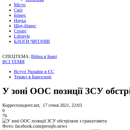
Місто
Світ
Бізнес
Наука
Шоу-бізнес
Спорт
Lifestyle
БЛОГИ ЧИТАЧІВ
СПЕЦТЕМА:
Війна в Ірані
ВСІ ТЕМИ
Вступ України в ЄС
Теракт в Барселоні
У зоні ООС позиції ЗСУ обстр
Корреспондент.net, 17 січня 2021, 22:03
0
76
Фото: facebook.com/pressjfo.news