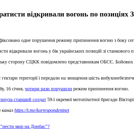
атисти відкривали вогонь по позиціях З
зафіксовано одне порушення режиму припинення вогню з боку се
ти відкривали вогонь у бік українських позицій зі станкового 
ку сторону СЦКК повідомлено представникам ОБСЄ. Бойових втр
 гектари території і передали на знищення шість вибухонебезпеч
у, 16 січня,
чотири рази порушили
режим припинення вогню.
гинула старший солдат
59-ї окремої мотопіхотної бригади Віктор
ш канал
https://t.me/korrespondentnet
 "нести мир на Донбас"?