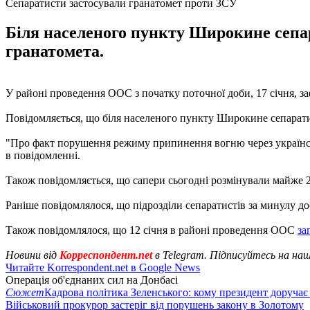
Сепаратисти застосували гранатомет проти ЗСУ
Біля населеного пункту Широкине сепар
гранатомета.
У районі проведення ООС з початку поточної доби, 17 січня, 
Повідомляється, що біля населеного пункту Широкине сепаратис
"Про факт порушення режиму припинення вогню через українсь
в повідомленні.
Також повідомляється, що сапери сьогодні розмінували майже 2
Раніше повідомлялося, що підрозділи сепаратистів за минулу доб
Також повідомлялося, що 12 січня в районі проведення ООС
за
Новини від
Корреспондент.net
в Telegram. Підписуйтесь на на
Читайте Korrespondent.net в Google News
Операція об'єднаних сил на Донбасі
Сюжет
Кадрова політика Зеленського: кому президент доручає
Військовий прокурор застеріг від порушень закону в Золотому