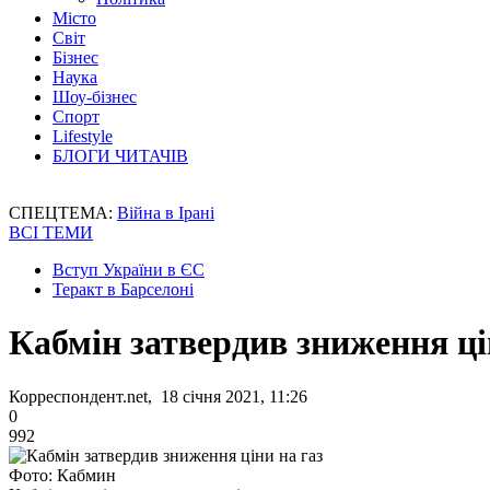
Місто
Світ
Бізнес
Наука
Шоу-бізнес
Спорт
Lifestyle
БЛОГИ ЧИТАЧІВ
СПЕЦТЕМА:
Війна в Ірані
ВСІ ТЕМИ
Вступ України в ЄС
Теракт в Барселоні
Кабмін затвердив зниження ці
Корреспондент.net, 18 січня 2021, 11:26
0
992
Фото: Кабмин