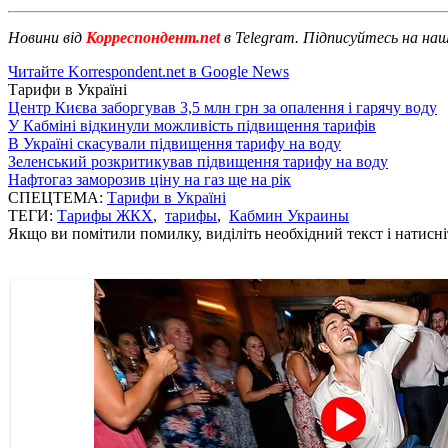
Новини від
Корреспондент.net
в Telegram. Підписуйтесь на на
Читайте Korrespondent.net в Google News
Тарифи в Україні
Центр Києва заборгував 3,5 млн грн за опалення і гарячу воду
У Кабміні відкинули можливість підвищення тарифів
В Україні скасували підвищення тарифу на воду
Зеленський розкритикував підвищення тарифу на воду
Нафтогаз заморозив ціну на газ ще на рік
СПЕЦТЕМА:
Тарифи в Україні
ТЕГИ:
Тарифы ЖКХ
,
тарифы
,
Кабмин Украины
Якщо ви помітили помилку, виділіть необхідний текст і натисніт