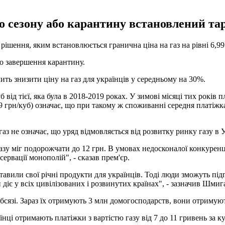
 сезону або карантину встановлений тари
 рішення, яким встановлюється гранична ціна на газ на рівні 6,99
до завершення карантину.
ть знизити ціну на газ для українців у середньому на 30%.
б від тієї, яка була в 2018-2019 роках. У зимові місяці тих рокі
6,99 грн/куб) означає, що при такому ж споживанні середня платі
з не означає, що уряд відмовляється від розвитку ринку газу в У
азу міг подорожчати до 12 грн. В умовах недосконалої конкуренці
ервації монополій", - сказав прем'єр.
тавили свої річні продукти для українців. Тоді люди зможуть підп
 діє у всіх цивілізованих і розвинутих країнах", - зазначив Шмиг
бсязі. Зараз їх отримують 3 млн домогосподарств, вони отримуют
їнці отримають платіжки з вартістю газу від 7 до 11 гривень за к