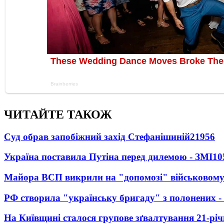
ЧИТАЙТЕ ТАКОЖ
Суд обрав запобіжний захід Стефанішиній
21956
Україна поставила Путіна перед дилемою - ЗМІ
10
Майора ВСП викрили на "допомозі" військовому
РФ створила "українську бригаду" з полонених -
На Київщині сталося групове зґвалтування 21-річ