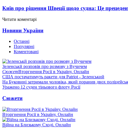
Київ про рішення Швеції щодо судна: Це прецеден
Читати коментарі
Новини України
Останні
Популярні
Коментовані
Зеленськй розповів про розмову з Вучичем
Сюжет
Вторгнення Росії в Україну. Онлайн
США постачатимуть ракети для Patriot - Зеленський
На Буковині затримали чоловіка, який поранив двох поліцейсь
Уражено 12 суден тіньового флоту Росії
Сюжети
Вторгнення Росії в Україну. Онлайн
Війна на Близькому Сході. Онлайн