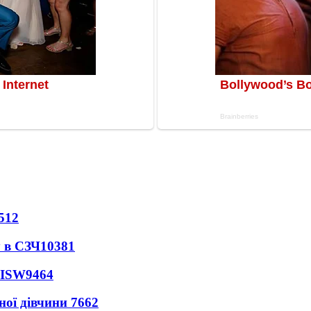
512
 в СЗЧ
10381
 ISW
9464
ної дівчини
7662