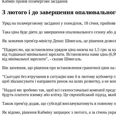
Кабмін провів позачергове засідання
З лютого і до завершення опалювального
Уряд на позачерговому засіданні у понеділок, 18 січня, прийняв
Така ціна буде діяти до завершення опалювального сезону або 
Як зазначив прем'єр-міністр Денис Шмигаль, це рішення дозволи
"Підкреслю, що встановлена ​​урядом ціна нижча на 1,5 грн за ку
від тодішньої мінімальної зарплати. Встановлена ​​нами ціна (
від мінімальної зарплати", - сказав Шмигаль.
Він запевнив, що рішення про встановлення граничної ціни на га
"Сьогодні без втручання в ситуацію вже б в лютому кубометр г
щоб збалансувати і направити ринок на шлях розвитку, а не конс
"Надалі ми зробимо так, щоб всі газопостачальні компанії предс
будуть платити взимку або влітку. Це європейський підхід, який
Також прем'єр додав, що субсидії виплачуватимуть в повному о
Як відомо, рішення Кабміну запрацює з лютого, а за січень укра