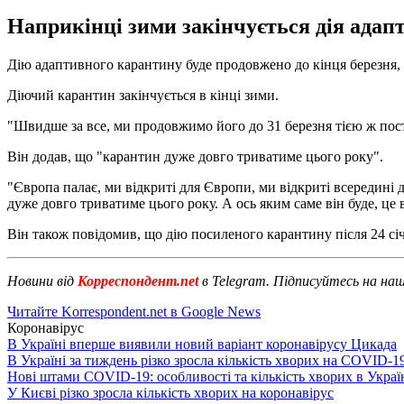
Наприкінці зими закінчується дія адап
Дію адаптивного карантину буде продовжено до кінця березня,
Діючий карантин закінчується в кінці зими.
"Швидше за все, ми продовжимо його до 31 березня тією ж пос
Він додав, що "карантин дуже довго триватиме цього року".
"Європа палає, ми відкриті для Європи, ми відкриті всередині 
дуже довго триватиме цього року. А ось яким саме він буде, це
Він також повідомив, що дію посиленого карантину після 24 сі
Новини від
Корреспондент.net
в Telegram. Підписуйтесь на на
Читайте Korrespondent.net в Google News
Коронавірус
В Україні вперше виявили новий варіант коронавірусу Цикада
В Україні за тиждень різко зросла кількість хворих на COVID-1
Нові штами COVID-19: особливості та кількість хворих в Украї
У Києві різко зросла кількість хворих на коронавірус