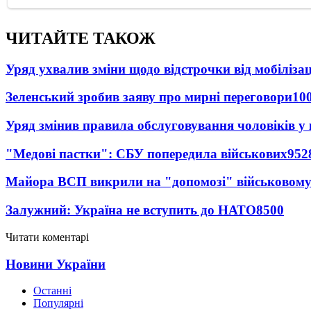
ЧИТАЙТЕ ТАКОЖ
Уряд ухвалив зміни щодо відстрочки від мобілізац
Зеленський зробив заяву про мирні переговори
10
Уряд змінив правила обслуговування чоловіків у
"Медові пастки": СБУ попередила військових
952
Майора ВСП викрили на "допомозі" військовому
Залужний: Україна не вступить до НАТО
8500
Читати коментарі
Новини України
Останні
Популярні