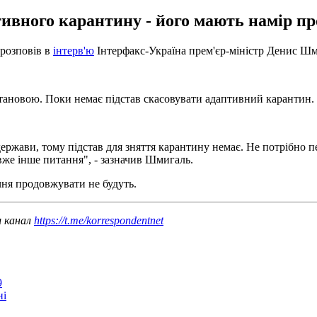
тивного карантину - його мають намір пр
 розповів в
інтерв'ю
Інтерфакс-Україна прем'єр-міністр Денис Шм
тановою. Поки немає підстав скасовувати адаптивний карантин.
держави, тому підстав для зняття карантину немає. Не потрібно 
 вже інше питання", - зазначив Шмигаль.
чня продовжувати не будуть.
ш канал
https://t.me/korrespondentnet
9
ні