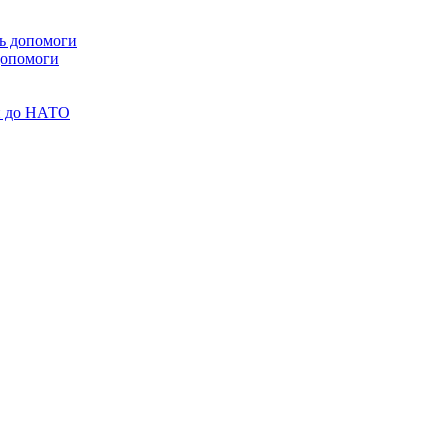
 допомоги
ни до НАТО