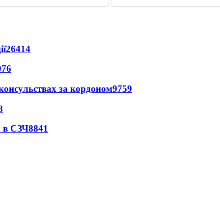
ії
26414
076
 консульствах за кордоном
9759
8
 в СЗЧ
8841