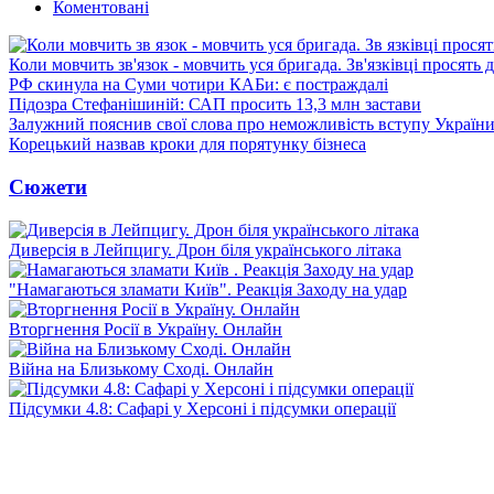
Коментовані
Коли мовчить зв'язок - мовчить уся бригада. Зв'язківці просять
РФ скинула на Суми чотири КАБи: є постраждалі
Підозра Стефанішиній: САП просить 13,3 млн застави
Залужний пояснив свої слова про неможливість вступу Украї
Корецький назвав кроки для порятунку бізнеса
Сюжети
Диверсія в Лейпцигу. Дрон біля українського літака
"Намагаються зламати Київ". Реакція Заходу на удар
Вторгнення Росії в Україну. Онлайн
Війна на Близькому Сході. Онлайн
Підсумки 4.8: Сафарі у Херсоні і підсумки операції