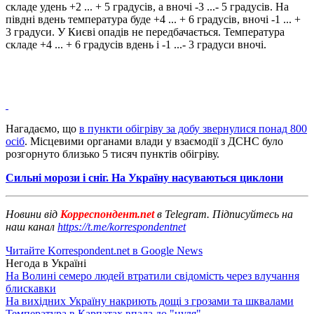
складе удень +2 ... + 5 градусів, а вночі -3 ...- 5 градусів. На
півдні вдень температура буде +4 ... + 6 градусів, вночі -1 ... +
3 градуси. У Києві опадів не передбачається. Температура
складе +4 ... + 6 градусів вдень і -1 ...- 3 градуси вночі.
Нагадаємо, що
в пункти обігріву за добу звернулися понад 800
осіб
. Місцевими органами влади у взаємодії з ДСНС було
розгорнуто близько 5 тисяч пунктів обігріву.
Сильні морози і сніг. На Україну насуваються циклони
Новини від
Корреспондент.net
в Telegram. Підписуйтесь на
наш канал
https://t.me/korrespondentnet
Читайте Korrespondent.net в Google News
Негода в Україні
На Волині семеро людей втратили свідомість через влучання
блискавки
На вихідних Україну накриють дощі з грозами та шквалами
Температура в Карпатах впала до "нуля"