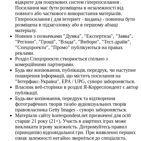
відкрите для пошукових систем гіперпосилання .
Посилання має бути розміщена в незалежності від
повного або часткового використання матеріалів.
Гіперпосилання ( для інтернет - видань) - повинна бути
розміщена в підзаголовку або в першому абзаці
матеріалу.
Новини з позначками "Думка", "Експертиза", "Заява",
"Регіони", "Гроші", "Влада", "Вибори", "Тест-драйв",
"Спецпроекти", "Промо" публікуються на правах
реклами.
Розділ Спецпроекти створюється спільно з
комерційними партнерами.
Будь яке копіювання, публікація, передрук, чи наступне
поширення інформації, що містить посилання на
"Інтерфакс-Україна", EPA / UPG, суворо забороняється.
Власник веб-сторінки в розділі Я-Корреспондент є автор
публікації.
Будь-яке копіювання, передрук та відтворення
фотографічних творів та/або аудіовізуальних творів
правовласника Getty Images - суворо забороняється.
Матеріали сайту korrespondent.net призначені для осіб
старше 21 року (21+). Участь в азартних іграх може
викликати ігрову залежність. Дотримуйтесь правил
(принципів) відповідальної гри. При виявленні перших
ознак залежності негайно зверніться до спеціаліста.