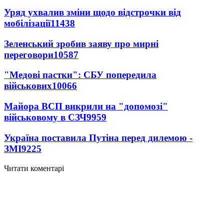
Уряд ухвалив зміни щодо відстрочки від
мобілізації
11438
Зеленський зробив заяву про мирні
переговори
10587
"Медові пастки": СБУ попередила
військових
10066
Майора ВСП викрили на "допомозі"
військовому в СЗЧ
9959
Україна поставила Путіна перед дилемою -
ЗМІ
9225
Читати коментарі