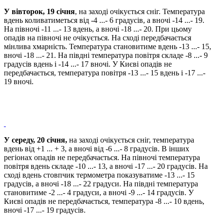
У вівторок, 19 січня
, на заході очікується сніг. Температура
вдень коливатиметься від -4 ...- 6 градусів, а вночі -14 ...- 19.
На півночі -11 ...- 13 вдень, а вночі -18 ...- 20. При цьому
опадів на півночі не очікується. На сході передбачається
мінлива хмарність. Температура становитиме вдень -13 ...- 15,
вночі -18 ...- 21. На півдні температура повітря складе -8 ...- 9
градусів вдень і -14 ...- 17 вночі. У Києві опадів не
передбачається, температура повітря -13 ...- 15 вдень і -17 ...-
19 вночі.
У середу, 20 січня,
на заході очікується сніг, температура
вдень від +1 ... + 3, а вночі від -6 ...- 8 градусів. В інших
регіонах опадів не передбачається. На півночі температура
повітря вдень складе -10 ...- 13, а вночі -17 ...- 20 градусів. На
сході вдень стовпчик термометра показуватиме -13 ...- 15
градусів, а вночі -18 ...- 22 градуси. На півдні температура
становитиме -2 ...- 4 градуси, а вночі -9 ...- 14 градусів. У
Києві опадів не передбачається, температура -8 ...- 10 вдень,
вночі -17 ...- 19 градусів.