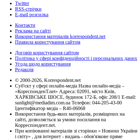
Twitter
RSS-стрічки
E-mail розсилка
Контакти
Реклама на сайті
Використання матеріалів korrespondent.net
Правила користування сайтом
Договір користування сайтом
Політика у сфері конфіденційності і персональних даних
Угода щодо користування
Редакція
© 2000-2026, Korrespondent.net
Суб'єкт у сфері онлайн-медіа Назва онлайн-медіа –
«КореспонденТ.net» Адреса: 02091, місто Київ,
ХАРКІВСЬКЕ ШОСЕ, будинок 172-Б, офіс 208/1 E-mail:
sunlight@mediadim.com.ua
Телефон: 044-205-43-00
Ідентифікатор медіа – R40-06068
Використання будь-яких матеріалів, розміщених на
сайті, дозволяється за умови посилання на
Корреспондент.net.
При копіюванні матеріалів зі сторінки « Новини України
і світу» , для інтернет - видань - обов'язкове пряме