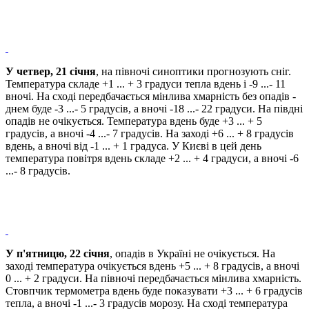
У четвер, 21 січня
, на півночі синоптики прогнозують сніг.
Температура складе +1 ... + 3 градуси тепла вдень і -9 ...- 11
вночі. На сході передбачається мінлива хмарність без опадів -
днем ​​буде -3 ...- 5 градусів, а вночі -18 ...- 22 градуси. На півдні
опадів не очікується. Температура вдень буде +3 ... + 5
градусів, а вночі -4 ...- 7 градусів. На заході +6 ... + 8 градусів
вдень, а вночі від -1 ... + 1 градуса. У Києві в цей день
температура повітря вдень складе +2 ... + 4 градуси, а вночі -6
...- 8 градусів.
У п'ятницю, 22 січня
, опадів в Україні не очікується. На
заході температура очікується вдень +5 ... + 8 градусів, а вночі
0 ... + 2 градуси. На півночі передбачається мінлива хмарність.
Стовпчик термометра вдень буде показувати +3 ... + 6 градусів
тепла, а вночі -1 ...- 3 градусів морозу. На сході температура