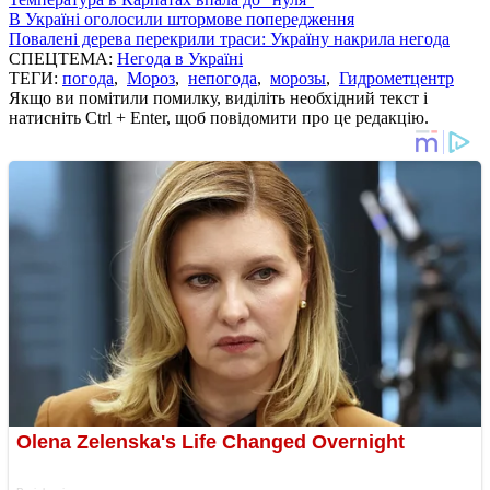
В Україні оголосили штормове попередження
Повалені дерева перекрили траси: Україну накрила негода
СПЕЦТЕМА:
Негода в Україні
ТЕГИ:
погода
,
Мороз
,
непогода
,
морозы
,
Гидрометцентр
Якщо ви помітили помилку, виділіть необхідний текст і
натисніть Ctrl + Enter, щоб повідомити про це редакцію.