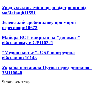
Уряд ухвалив зміни щодо відстрочки від
мобілізації
11551
Зеленський зробив заяву про мирні
переговори
10673
Майора ВСП викрили на "допомозі"
військовому в СЗЧ
10221
"Медові пастки": СБУ попередила
військових
10148
Україна поставила Путіна перед дилемою -
ЗМІ
10040
Читати коментарі