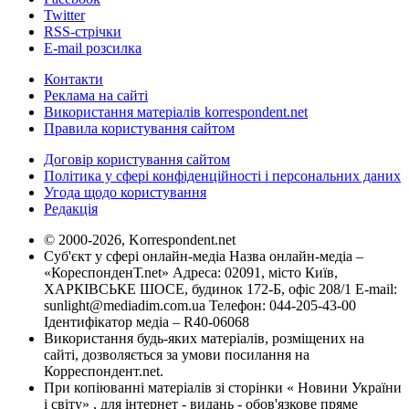
Twitter
RSS-стрічки
E-mail розсилка
Контакти
Реклама на сайті
Використання матеріалів korrespondent.net
Правила користування сайтом
Договір користування сайтом
Політика у сфері конфіденційності і персональних даних
Угода щодо користування
Редакція
© 2000-2026, Korrespondent.net
Суб'єкт у сфері онлайн-медіа Назва онлайн-медіа –
«КореспонденТ.net» Адреса: 02091, місто Київ,
ХАРКІВСЬКЕ ШОСЕ, будинок 172-Б, офіс 208/1 E-mail:
sunlight@mediadim.com.ua
Телефон: 044-205-43-00
Ідентифікатор медіа – R40-06068
Використання будь-яких матеріалів, розміщених на
сайті, дозволяється за умови посилання на
Корреспондент.net.
При копіюванні матеріалів зі сторінки « Новини України
і світу» , для інтернет - видань - обов'язкове пряме