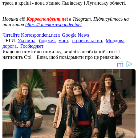
траса в країні - вона з'єднає Львівську і Луганську області.
Новини від
Корреспондент.net
в Telegram. Підписуйтесь на
наш канал
https://t.me/korrespondentnet
Читайте Korrespondent.net в Google News
ТЕГИ:
Украина
,
бюджет
,
мост
,
строительство
,
Молдова
,
дорога
,
Госбюджет
Якщо ви помітили помилку, виділіть необхідний текст і
натисніть Ctrl + Enter, щоб повідомити про це редакцію.