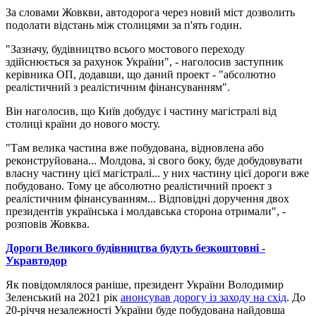
За словами Жовкви, автодорога через новий міст дозволить
подолати відстань між столицями за п'ять годин.
"Зазначу, будівництво всього мостового переходу
здійснюється за рахунок України", - наголосив заступник
керівника ОП, додавши, що даний проект - "абсолютно
реалістичний з реалістичним фінансуванням".
Він наголосив, що Київ добудує і частину магістралі від
столиці країни до нового мосту.
"Там велика частина вже побудована, відновлена ​​або
реконструйована... Молдова, зі свого боку, буде добудовувати
власну частину цієї магістралі... у них частину цієї дороги вже
побудовано. Тому це абсолютно реалістичний проект з
реалістичним фінансуванням... Відповідні доручення двох
президентів українська і молдавська сторона отримали", -
розповів Жовква.
Дороги Великого будівництва будуть безкоштовні -
Укравтодор
Як повідомлялося раніше, президент України Володимир
Зеленський на 2021 рік
анонсував дорогу із заходу на схід
. До
20-річчя незалежності України буде побудована найдовша