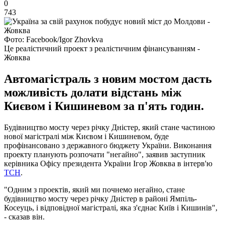
0
743
Фото: Facebook/Igor Zhovkva
Це реалістичний проект з реалістичним фінансуванням -
Жовква
Автомагістраль з новим мостом дасть
можливість долати відстань між
Києвом і Кишиневом за п'ять годин.
Будівництво мосту через річку Дністер, який стане частиною
нової магістралі між Києвом і Кишиневом, буде
профінансовано з державного бюджету України. Виконання
проекту планують розпочати "негайно", заявив заступник
керівника Офісу президента України Ігор Жовква в інтерв'ю
ТСН
.
"Одним з проектів, який ми почнемо негайно, стане
будівництво мосту через річку Дністер в районі Ямпіль-
Косеуць, і відповідної магістралі, яка з'єднає Київ і Кишинів",
- сказав він.