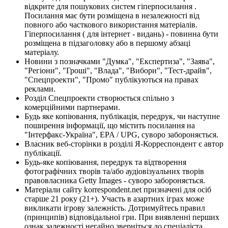
відкрите для пошукових систем гіперпосилання .
Посилання має бути розміщена в незалежності від
повного або часткового використання матеріалів.
Гіперпосилання ( для інтернет - видань) - повинна бути
розміщена в підзаголовку або в першому абзаці
матеріалу.
Новини з позначками "Думка", "Експертиза", "Заява",
"Регіони", "Гроші", "Влада", "Вибори", "Тест-драйв",
"Спецпроекти", "Промо" публікуються на правах
реклами.
Розділ Спецпроекти створюється спільно з
комерційними партнерами.
Будь яке копіювання, публікація, передрук, чи наступне
поширення інформації, що містить посилання на
"Інтерфакс-Україна", EPA / UPG, суворо забороняється.
Власник веб-сторінки в розділі Я-Корреспондент є автор
публікації.
Будь-яке копіювання, передрук та відтворення
фотографічних творів та/або аудіовізуальних творів
правовласника Getty Images - суворо забороняється.
Матеріали сайту korrespondent.net призначені для осіб
старше 21 року (21+). Участь в азартних іграх може
викликати ігрову залежність. Дотримуйтесь правил
(принципів) відповідальної гри. При виявленні перших
ознак залежності негайно зверніться до спеціаліста.