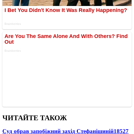
ЧИТАЙТЕ ТАКОЖ
Суд обрав запобіжний захід Стефанішиній
18527