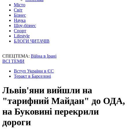
Місто
Світ
Бізнес
Наука
Шоу-бізнес
Спорт
Lifestyle
БЛОГИ ЧИТАЧІВ
СПЕЦТЕМА:
Війна в Ірані
ВСІ ТЕМИ
Вступ України в ЄС
Теракт в Барселоні
Львів'яни вийшли на
"тарифний Майдан" до ОДА,
на Буковині перекрили
дороги