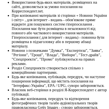
Використання будь-яких матеріалів, розміщених на
сайті, дозволяється за умови посилання на
Корреспондент.net.
При копіюванні матеріалів зі сторінки « Новини України
і світу» , для інтернет - видань - обов'язкове пряме
відкрите для пошукових систем гіперпосилання .
Посилання має бути розміщена в незалежності від
повного або часткового використання матеріалів.
Гіперпосилання ( для інтернет - видань) - повинна бути
розміщена в підзаголовку або в першому абзаці
матеріалу.
Новини з позначками "Думка", "Експертиза", "Заява",
"Регіони", "Гроші", "Влада", "Вибори", "Тест-драйв",
"Спецпроекти", "Промо" публікуються на правах
реклами.
Розділ Спецпроекти створюється спільно з
комерційними партнерами.
Будь яке копіювання, публікація, передрук, чи наступне
поширення інформації, що містить посилання на
"Інтерфакс-Україна", EPA / UPG, суворо забороняється.
Власник веб-сторінки в розділі Я-Корреспондент є автор
публікації.
Будь-яке копіювання, передрук та відтворення
фотографічних творів та/або аудіовізуальних творів
правовласника Getty Images - суворо забороняється.