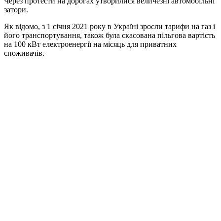
Через протести на дорогах утворилися величезні автомобільні
затори.
Як відомо, з 1 січня 2021 року в Україні зросли тарифи на газ і
його транспортування, також була скасована пільгова вартість
на 100 кВт електроенергії на місяць для приватних
споживачів.