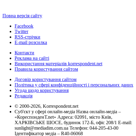
Повна версія сайту
Facebook
Twitter
RSS-стрічки
E-mail розсилка
Контакти
Реклама на сайті
Використання матеріалів korrespondent.net
Правила користування сайтом
Договір користування сайтом
Політика у сфері конфіденційності і персональних даних
Угода щодо користування
Редакція
© 2000-2026, Korrespondent.net
Суб'єкт у сфері онлайн-медіа Назва онлайн-медіа –
«КореспонденТ.net» Адреса: 02091, місто Київ,
ХАРКІВСЬКЕ ШОСЕ, будинок 172-Б, офіс 208/1 E-mail:
sunlight@mediadim.com.ua
Телефон: 044-205-43-00
Ідентифікатор медіа – R40-06068