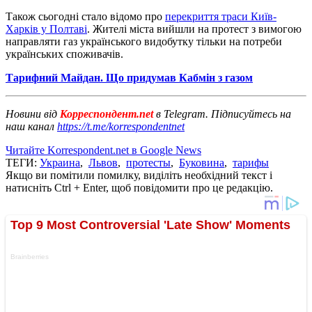
Також сьогодні стало відомо про
перекриття траси Київ-
Харків у Полтаві
. Жителі міста вийшли на протест з вимогою
направляти газ українського видобутку тільки на потреби
українських споживачів.
Тарифний Майдан. Що придумав Кабмін з газом
Новини від
Корреспондент.net
в Telegram. Підписуйтесь на
наш канал
https://t.me/korrespondentnet
Читайте Korrespondent.net в Google News
ТЕГИ:
Украина
,
Львов
,
протесты
,
Буковина
,
тарифы
Якщо ви помітили помилку, виділіть необхідний текст і
натисніть Ctrl + Enter, щоб повідомити про це редакцію.