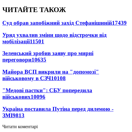
ЧИТАЙТЕ ТАКОЖ
Суд обрав запобіжний захід Стефанішиній
17439
Уряд ухвалив зміни щодо відстрочки від
мобілізації
11501
Зеленський зробив заяву про мирні
переговори
10635
Майора ВСП викрили на "допомозі"
військовому в СЗЧ
10108
"Медові пастки": СБУ попередила
військових
10096
Україна поставила Путіна перед дилемою -
ЗМІ
9813
Читати коментарі