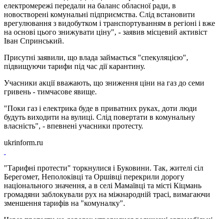
електромережі передали на баланс обласної ради, в
новостворені комунальні підприємства. Слід встановити
врегулювання з видобутком і транспортуванням в регіоні і вже
на основі цього знижувати ціну", - заявив місцевий активіст
Іван Спринський.
Присутні заявили, що влада займається "спекуляцією",
підвищуючи тарифи під час дії карантину.
Учасники акції вважають, що зниження ціни на газ до семи
гривень - тимчасове явище.
"Поки газ і електрика буде в приватних руках, доти люди
будуть виходити на вулиці. Слід повертати в комунальну
власність", - впевнені учасники протесту.
ukrinform.ru
"Тарифні протести" торкнулися і Буковини. Так, жителі сіл
Берегомет, Неполоківці та Оршівці перекрили дорогу
національного значення, а в селі Мамаївці та місті Кіцмань
громадяни заблокували рух на міжнародній трасі, вимагаючи
зменшення тарифів на "комуналку".