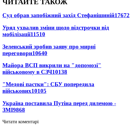
ЧИТАЙТЕ ТАКОЖ
Суд обрав запобіжний захід Стефанішиній
17672
Уряд ухвалив зміни щодо відстрочки від
мобілізації
11510
Зеленський зробив заяву про мирні
переговори
10640
Майора ВСП викрили на "допомозі"
військовому в СЗЧ
10138
"Медові пастки": СБУ попередила
військових
10105
Україна поставила Путіна перед дилемою -
ЗМІ
9868
Читати коментарі