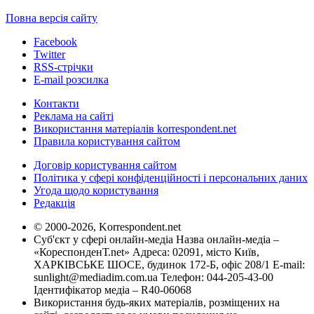
Повна версія сайту
Facebook
Twitter
RSS-стрічки
E-mail розсилка
Контакти
Реклама на сайті
Використання матеріалів korrespondent.net
Правила користування сайтом
Договір користування сайтом
Політика у сфері конфіденційності і персональних даних
Угода щодо користування
Редакція
© 2000-2026, Korrespondent.net
Суб'єкт у сфері онлайн-медіа Назва онлайн-медіа –
«КореспонденТ.net» Адреса: 02091, місто Київ,
ХАРКІВСЬКЕ ШОСЕ, будинок 172-Б, офіс 208/1 E-mail:
sunlight@mediadim.com.ua
Телефон: 044-205-43-00
Ідентифікатор медіа – R40-06068
Використання будь-яких матеріалів, розміщених на