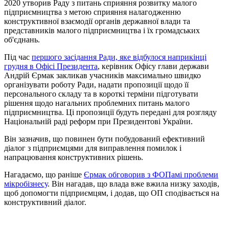
2020 утворив Раду з питань сприяння розвитку малого
підприємництва з метою сприяння налагодженню
конструктивної взаємодії органів державної влади та
представників малого підприємництва і їх громадських
об'єднань.
Під час
першого засідання Ради, яке відбулося наприкінці
грудня в Офісі Президента
, керівник Офісу глави держави
Андрій Єрмак закликав учасників максимально швидко
організувати роботу Ради, надати пропозиції щодо її
персонального складу та в короткі терміни підготувати
рішення щодо нагальних проблемних питань малого
підприємництва. Ці пропозиції будуть передані для розгляду
Національній раді реформ при Президентові України.
Він зазначив, що повинен бути побудований ефективний
діалог з підприємцями для виправлення помилок і
напрацювання конструктивних рішень.
Нагадаємо, що раніше
Єрмак обговорив з ФОПамі проблеми
мікробізнесу
. Він нагадав, що влада вже вжила низку заходів,
щоб допомогти підприємцям, і додав, що ОП сподівається на
конструктивний діалог.