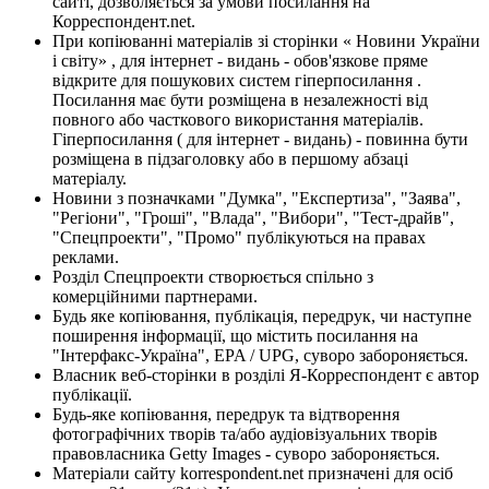
сайті, дозволяється за умови посилання на
Корреспондент.net.
При копіюванні матеріалів зі сторінки « Новини України
і світу» , для інтернет - видань - обов'язкове пряме
відкрите для пошукових систем гіперпосилання .
Посилання має бути розміщена в незалежності від
повного або часткового використання матеріалів.
Гіперпосилання ( для інтернет - видань) - повинна бути
розміщена в підзаголовку або в першому абзаці
матеріалу.
Новини з позначками "Думка", "Експертиза", "Заява",
"Регіони", "Гроші", "Влада", "Вибори", "Тест-драйв",
"Спецпроекти", "Промо" публікуються на правах
реклами.
Розділ Спецпроекти створюється спільно з
комерційними партнерами.
Будь яке копіювання, публікація, передрук, чи наступне
поширення інформації, що містить посилання на
"Інтерфакс-Україна", EPA / UPG, суворо забороняється.
Власник веб-сторінки в розділі Я-Корреспондент є автор
публікації.
Будь-яке копіювання, передрук та відтворення
фотографічних творів та/або аудіовізуальних творів
правовласника Getty Images - суворо забороняється.
Матеріали сайту korrespondent.net призначені для осіб