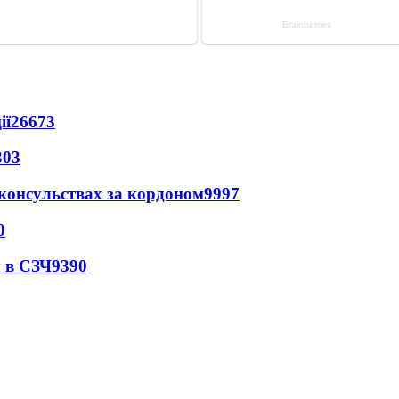
ії
26673
303
 консульствах за кордоном
9997
0
 в СЗЧ
9390