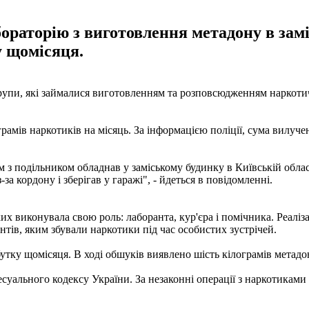
ораторію з виготовлення метадону в зам
у щомісяця.
групи, які займалися виготовленням та розповсюдженням наркоти
рамів наркотиків на місяць. За інформацією поліції, сума вилуч
м з подільником обладнав у заміському будинку в Київській обла
а кордону і зберігав у гаражі", - йдеться в повідомленні.
их виконувала свою роль: лаборанта, кур'єра і помічника. Реаліза
нтів, яким збували наркотики під час особистих зустрічей.
утку щомісяця. В ході обшуків виявлено шість кілограмів метадо
уального кодексу України. За незаконні операції з наркотиками 