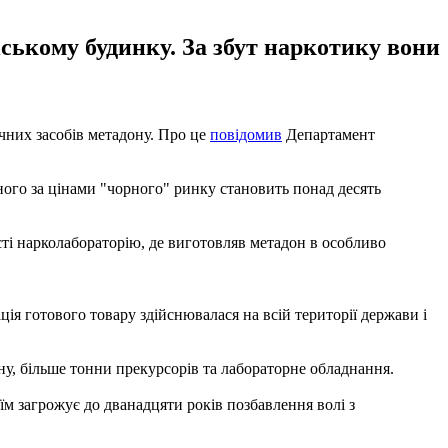
іському будинку. За збут наркотику вони
чних засобів метадону. Про це
повідомив
Департамент
еного за цінами "чорного" ринку становить понад десять
сті нарколабораторію, де виготовляв метадон в особливо
ція готового товару здійснювалася на всій території держави і
ну, більше тонни прекурсорів та лабораторне обладнання.
їм загрожує до дванадцяти років позбавлення волі з