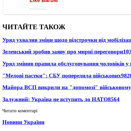
ЧИТАЙТЕ ТАКОЖ
Уряд ухвалив зміни щодо відстрочки від мобілізац
Зеленський зробив заяву про мирні переговори
10
Уряд змінив правила обслуговування чоловіків у
"Медові пастки": СБУ попередила військових
982
Майора ВСП викрили на "допомозі" військовому
Залужний: Україна не вступить до НАТО
8564
Читати коментарі
Новини України