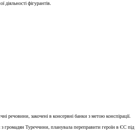
 діяльності фігурантів.
і речовини, закочені в консервні банки з метою конспірації.
 з громадян Туреччини, планувала переправити героїн в ЄС під