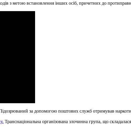
ів з метою встановлення інших осіб, причетних до протиправної
 Підозрюваний за допомогою поштових служб отримував наркотичн
у.
Транснаціональна організована злочинна група, що складалася