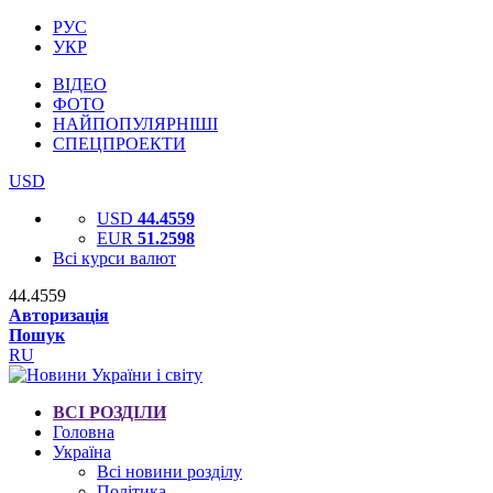
РУС
УКР
ВІДЕО
ФОТО
НАЙПОПУЛЯРНІШІ
СПЕЦПРОЕКТИ
USD
USD
44.4559
EUR
51.2598
Всі курси валют
44.4559
Авторизація
Пошук
RU
ВСІ РОЗДІЛИ
Головна
Україна
Всі новини розділу
Політика