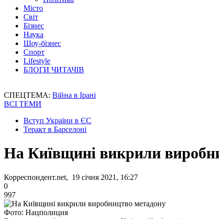
Місто
Світ
Бізнес
Наука
Шоу-бізнес
Спорт
Lifestyle
БЛОГИ ЧИТАЧІВ
СПЕЦТЕМА:
Війна в Ірані
ВСІ ТЕМИ
Вступ України в ЄС
Теракт в Барселоні
На Київщині викрили виробн
Корреспондент.net, 19 січня 2021, 16:27
0
997
Фото: Нацполиция