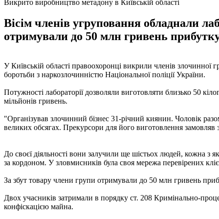
Викрито виробництво метадону в Київській області
Вісім членів угруповання обладнали лаб
отримували до 50 млн гривень прибутк
У Київській області правоохоронці викрили членів злочинної 
боротьби з наркозлочинністю Національної поліції України.
Потужності лабораторії дозволяли виготовляти близько 50 кілог
мільйонів гривень.
"Організував злочинний бізнес 31-річний киянин. Чоловік разо
великих обсягах. Прекурсори для його виготовлення замовляв з-з
До своєї діяльності вони залучили ще шістьох людей, кожна з як
за кордоном. У зловмисників була своя мережа перевірених кліє
За збут товару члени групи отримували до 50 млн гривень приб
Двох учасників затримали в порядку ст. 208 Кримінально-процес
конфіскацією майна.