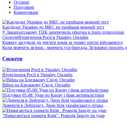
Останні
Популярні
Коментовані
Кандидат України до МКС не пройшов мовний тест
У Закарпатському ТЦК заперечили обшуки в їхніх підрозділах
Сюжет
Вторгнення Росії в Україну. Онлайн
Киянку засудили до дев'яти років за теракт проти військового
Коли мовчить зв'язок - мовчить уся бригада. Зв'язківці просять
Сюжети
Вторгнення Росії в Україну. Онлайн
Війна на Близькому Сході. Онлайн
Підсумки 05.08: Удар по Києву і брак антибалістики
Диверсія в Лейпцигу. Дрон біля українського літака
"Намагаються зламати Київ". Реакція Заходу на удар