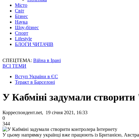
Місто
Світ
Бізнес
Наука
Шоу-бізнес
Спорт
Lifestyle
БЛОГИ ЧИТАЧІВ
СПЕЦТЕМА:
Війна в Ірані
ВСІ ТЕМИ
Вступ України в ЄС
Теракт в Барселоні
У Кабміні задумали створити
Корреспондент.net, 19 січня 2021, 16:33
0
344
У цьому напрямку українці вже працюють із Британією, Австр