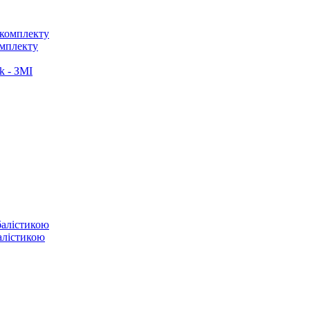
омплекту
k - ЗМІ
балістикою