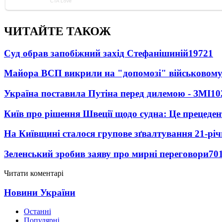
ЧИТАЙТЕ ТАКОЖ
Суд обрав запобіжний захід Стефанішиній
19721
Майора ВСП викрили на "допомозі" військовому
Україна поставила Путіна перед дилемою - ЗМІ
10
Київ про рішення Швеції щодо судна: Це прецеден
На Київщині сталося групове зґвалтування 21-річ
Зеленський зробив заяву про мирні переговори
70
Читати коментарі
Новини України
Останні
Популярні