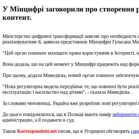
У Мінцифрі заговорили про створення р
контент.
Міністерство цифрової трансформації заявляє про необхідність
реалізовуватиме її, заявила представник Мінцифри Гульсана М
"Цей орган повинен захищати права користувачів в Інтернеті, 
Вона додала, що на цей момент у Мінцифрі працюють над формув
При цьому, додала Мамедієва, новий орган повинен забезпечува
"Нова регуляторна модель передбачає те, що повинні бути реалі
експлуатацію і насильство над дітьми", - сказала Мамедієва.
За словами чиновниці, Україна вже розробляє нові регуляторні
До цього повідомлялося, що в Польщі мають намір
заборонити 
адміністрацію, а й подавати в суд.
Також
Korrespondent.net
писав, що в Угорщині обговорять
сан