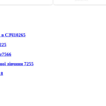
 в СЗЧ
10265
225
т
7566
ної дівчини
7255
18