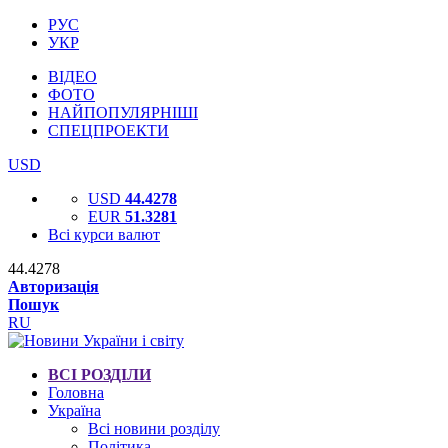
РУС
УКР
ВІДЕО
ФОТО
НАЙПОПУЛЯРНІШІ
СПЕЦПРОЕКТИ
USD
USD
44.4278
EUR
51.3281
Всі курси валют
44.4278
Авторизація
Пошук
RU
ВСІ РОЗДІЛИ
Головна
Україна
Всі новини розділу
Політика