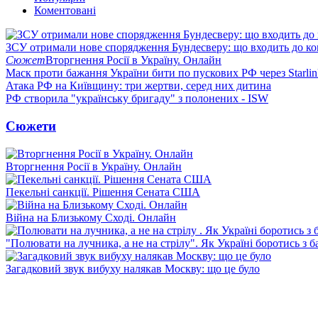
Коментовані
ЗСУ отримали нове спорядження Бундесверу: що входить до к
Сюжет
Вторгнення Росії в Україну. Онлайн
Маск проти бажання України бити по пускових РФ через Starlin
Атака РФ на Київщину: три жертви, серед них дитина
РФ створила "українську бригаду" з полонених - ISW
Сюжети
Вторгнення Росії в Україну. Онлайн
Пекельні санкції. Рішення Сената США
Війна на Близькому Сході. Онлайн
"Полювати на лучника, а не на стрілу". Як Україні боротись з 
Загадковий звук вибуху налякав Москву: що це було