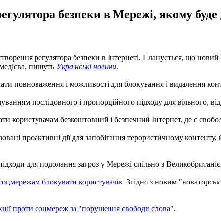
егулятора безпеки в Мережі, якому буде 
 створення регулятора безпеки в Інтернеті. Планується, що новий
амедієва, пишуть
Українськi новини
.
мати повноваження і можливості для блокування і видалення конт
анням послідовного і пропорційного підходу для вільного, відк
ти користувачам безкоштовний і безпечний Інтернет, де є свобод
зовані проактивні дії для запобігання терористичному контенту,
 підходи для подолання загроз у Мережі спільно з Великобритані
соцмережам блокувати користувачів
. Згідно з новим "новаторсь
кції проти соцмереж за "порушення свободи слова"
.