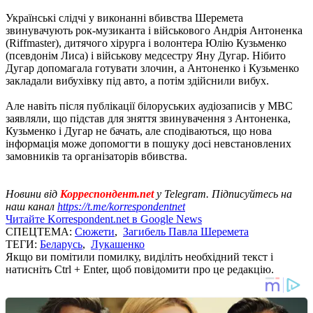
Українські слідчі у виконанні вбивства Шеремета
звинувачують рок-музиканта і військового Андрія Антоненка
(Riffmaster), дитячого хірурга і волонтера Юлію Кузьменко
(псевдонім Лиса) і військову медсестру Яну Дугар. Нібито
Дугар допомагала готувати злочин, а Антоненко і Кузьменко
закладали вибухівку під авто, а потім здійснили вибух.
Але навіть після публікації білоруських аудіозаписів у МВС
заявляли, що підстав для зняття звинувачення з Антоненка,
Кузьменко і Дугар не бачать, але сподіваються, що нова
інформація може допомогти в пошуку досі невстановлених
замовників та організаторів вбивства.
Новини від
Корреспондент.net
у Telegram. Підписуйтесь на
наш канал
https://t.me/korrespondentnet
Читайте Korrespondent.net в Google News
СПЕЦТЕМА:
Сюжети
,
Загибель Павла Шеремета
ТЕГИ:
Беларусь
,
Лукашенко
Якщо ви помітили помилку, виділіть необхідний текст і
натисніть Ctrl + Enter, щоб повідомити про це редакцію.