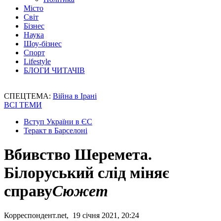
Місто
Світ
Бізнес
Наука
Шоу-бізнес
Спорт
Lifestyle
БЛОГИ ЧИТАЧІВ
СПЕЦТЕМА:
Війна в Ірані
ВСІ ТЕМИ
Вступ України в ЄС
Теракт в Барселоні
Вбивство Шеремета.
Білоруський слід міняє
справу
Сюжет
Корреспондент.net, 19 січня 2021, 20:24