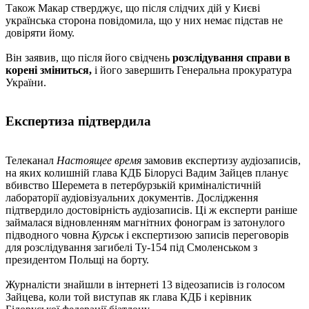
Також Макар стверджує, що після слідчих дій у Києві
українська сторона повідомила, що у них немає підстав не
довіряти йому.
Він заявив, що після його свідчень
розслідування справи в
корені зміниться,
і його завершить Генеральна прокуратура
України.
Експертиза підтвердила
Телеканал
Настоящее время
замовив експертизу аудіозаписів,
на яких колишній глава КДБ Білорусі Вадим Зайцев планує
вбивство Шеремета в петербурзькій криміналістичній
лабораторії аудіовізуальних документів. Дослідження
підтвердило достовірність аудіозаписів. Ці ж експерти раніше
займалася відновленням магнітних фонограм із затонулого
підводного човна
Курськ
і експертизою записів переговорів
для розслідування загибелі Ту-154 під Смоленськом з
президентом Польщі на борту.
Журналісти знайшли в інтернеті 13 відеозаписів із голосом
Зайцева, коли той виступав як глава КДБ і керівник