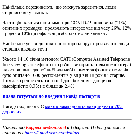
Найбільше переживають, що зможуть заразитися, люди
старшого віку і жінки.
Часто цікавляться новинами про COVID-19 половина (51%)
опитаних громадян, проявляють інтерес час від часу 26%, 12%
- рідко, а 10% ця інформація абсолютно не хвилює.
Найбільше уваги до новин про коронавірус проявляють люди
старших вікових груп.
Усього 14-16 січня методом CATI (Computer Assisted Telephone
Interviewing - телефонні інтерв'ю з використанням комп'ютера)
на основі випадкової вибірки мобільних телефонних номерів
було опитано 1600 респондентів у віці від 18 років і старше.
Помилка репрезентативності дослідження з довірчою
ймовірністю 0,95: не більш як 2,4%.
Влада готується до введення ковід-паспортів
Нагадаємо, що в ЄС
мають намір до літа вакцинувати 70%
дорослих
.
Новини від
Корреспондент.net
в Telegram. Підписуйтесь на
наш канал
https://t.me/korrespondentnet