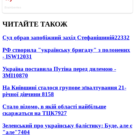
ЧИТАЙТЕ ТАКОЖ
Суд обрав запобіжний захід Стефанішиній
22332
РФ створила "українську бригаду" з полонених
- ISW
12031
Україна поставила Путіна перед дилемою -
ЗМІ
10870
На Київщині сталося групове зґвалтування 21-
річної дівчини
8158
Стало відомо, в якій області найбільше
скаржаться на ТЦК
7927
Зеленський про українську балістику: Буде, але є
"але"
7404