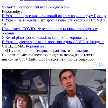
Читайте Korrespondent.net в Google News
Коронавірус
В Україні вперше виявили новий варіант коронавірусу Цикада
В Україні за тиждень різко зросла кількість хворих на COVID-
19
Нові штами COVID-19: особливості та кількість хворих в
Україні
У Києві різко зросла кількість хворих на коронавірус
В Україні утричі зросла кількість випадків COVID за тиждень
СПЕЦТЕМА:
Коронавірус
ТЕГИ:
вакцина
,
инфекция
,
карантин
,
вакцинация
Якщо ви помітили помилку, виділіть необхідний текст і
натисніть Ctrl + Enter, щоб повідомити про це редакцію.