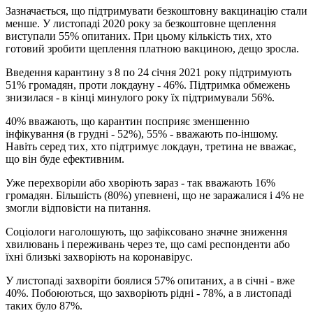
Зазначається, що підтримувати безкоштовну вакцинацію стали
менше. У листопаді 2020 року за безкоштовне щеплення
виступали 55% опитаних. При цьому кількість тих, хто
готовий зробити щеплення платною вакциною, дещо зросла.
Введення карантину з 8 по 24 січня 2021 року підтримують
51% громадян, проти локдауну - 46%. Підтримка обмежень
знизилася - в кінці минулого року їх підтримували 56%.
40% вважають, що карантин посприяє зменшенню
інфікування (в грудні - 52%), 55% - вважають по-іншому.
Навіть серед тих, хто підтримує локдаун, третина не вважає,
що він буде ефективним.
Уже перехворіли або хворіють зараз - так вважають 16%
громадян. Більшість (80%) упевнені, що не заражалися і 4% не
змогли відповісти на питання.
Соціологи наголошують, що зафіксовано значне зниження
хвилювань і переживань через те, що самі респонденти або
їхні близькі захворіють на коронавірус.
У листопаді захворіти боялися 57% опитаних, а в січні - вже
40%. Побоюються, що захворіють рідні - 78%, а в листопаді
таких було 87%.