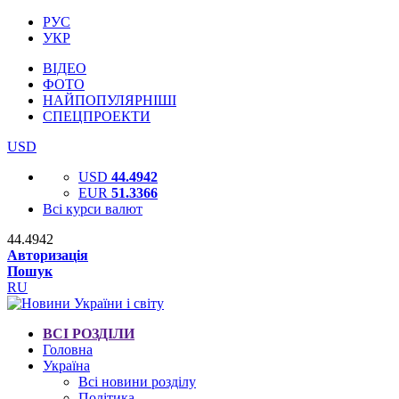
РУС
УКР
ВІДЕО
ФОТО
НАЙПОПУЛЯРНІШІ
СПЕЦПРОЕКТИ
USD
USD
44.4942
EUR
51.3366
Всі курси валют
44.4942
Авторизація
Пошук
RU
ВСІ РОЗДІЛИ
Головна
Україна
Всі новини розділу
Політика