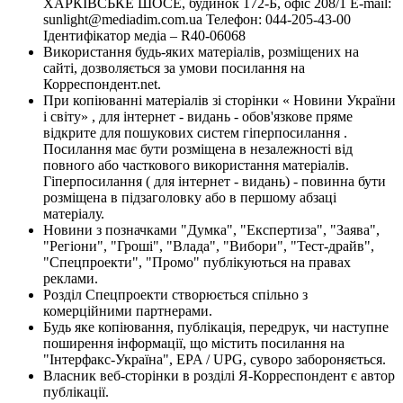
ХАРКІВСЬКЕ ШОСЕ, будинок 172-Б, офіс 208/1 E-mail:
sunlight@mediadim.com.ua
Телефон: 044-205-43-00
Ідентифікатор медіа – R40-06068
Використання будь-яких матеріалів, розміщених на
сайті, дозволяється за умови посилання на
Корреспондент.net.
При копіюванні матеріалів зі сторінки « Новини України
і світу» , для інтернет - видань - обов'язкове пряме
відкрите для пошукових систем гіперпосилання .
Посилання має бути розміщена в незалежності від
повного або часткового використання матеріалів.
Гіперпосилання ( для інтернет - видань) - повинна бути
розміщена в підзаголовку або в першому абзаці
матеріалу.
Новини з позначками "Думка", "Експертиза", "Заява",
"Регіони", "Гроші", "Влада", "Вибори", "Тест-драйв",
"Спецпроекти", "Промо" публікуються на правах
реклами.
Розділ Спецпроекти створюється спільно з
комерційними партнерами.
Будь яке копіювання, публікація, передрук, чи наступне
поширення інформації, що містить посилання на
"Інтерфакс-Україна", EPA / UPG, суворо забороняється.
Власник веб-сторінки в розділі Я-Корреспондент є автор
публікації.