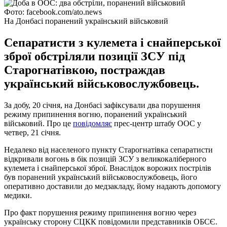
Фото: facebook.com/ato.news
На Донбасі поранений український військовий
Сепаратисти з кулемета і снайперської
зброї обстріляли позиції ЗСУ під
Старогнатівкою, постраждав
український військовослужбовець.
За добу, 20 січня, на Донбасі зафіксували два порушення
режиму припинення вогню, поранений український
військовий. Про це
повідомляє
прес-центр штабу ООС у
четвер, 21 січня.
Недалеко від населеного пункту Старогнатівка сепаратисти
відкривали вогонь в бік позицій ЗСУ з великокаліберного
кулемета і снайперської зброї. Внаслідок ворожих пострілів
був поранений український військовослужбовець, його
оперативно доставили до медзакладу, йому надають допомогу
медики.
Про факт порушення режиму припинення вогню через
українську сторону СЦКК повідомили представників ОБСЄ.