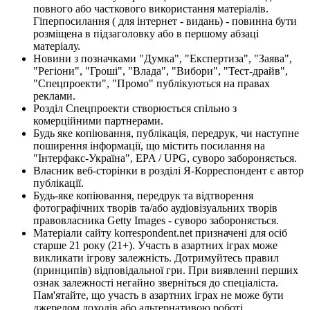
повного або часткового використання матеріалів.
Гіперпосилання ( для інтернет - видань) - повинна бути
розміщена в підзаголовку або в першому абзаці
матеріалу.
Новини з позначками "Думка", "Експертиза", "Заява",
"Регіони", "Гроші", "Влада", "Вибори", "Тест-драйв",
"Спецпроекти", "Промо" публікуються на правах
реклами.
Розділ Спецпроекти створюється спільно з
комерційними партнерами.
Будь яке копіювання, публікація, передрук, чи наступне
поширення інформації, що містить посилання на
"Інтерфакс-Україна", EPA / UPG, суворо забороняється.
Власник веб-сторінки в розділі Я-Корреспондент є автор
публікації.
Будь-яке копіювання, передрук та відтворення
фотографічних творів та/або аудіовізуальних творів
правовласника Getty Images - суворо забороняється.
Матеріали сайту korrespondent.net призначені для осіб
старше 21 року (21+). Участь в азартних іграх може
викликати ігрову залежність. Дотримуйтесь правил
(принципів) відповідальної гри. При виявленні перших
ознак залежності негайно зверніться до спеціаліста.
Пам'ятайте, що участь в азартних іграх не може бути
джерелом доходів або альтернативою роботі.