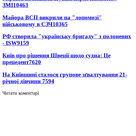
ЗМІ
10463
Майора ВСП викрили на "допомозі"
військовому в СЗЧ
10365
РФ створила "українську бригаду" з полонених
- ISW
9159
Київ про рішення Швеції щодо судна: Це
прецедент
7620
На Київщині сталося групове зґвалтування 21-
річної дівчини
7594
Читати коментарі