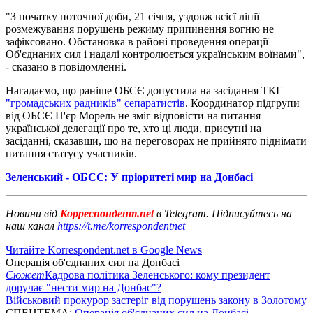
"З початку поточної доби, 21 січня, уздовж всієї лінії
розмежування порушень режиму припинення вогню не
зафіксовано. Обстановка в районі проведення операції
Об'єднаних сил і надалі контролюється українським воїнами",
- сказано в повідомленні.
Нагадаємо, що раніше ОБСЄ допустила на засідання ТКГ
"громадських радників" сепаратистів
. Координатор підгрупи
від ОБСЄ П'єр Морель не зміг відповісти на питання
української делегації про те, хто ці люди, присутні на
засіданні, сказавши, що на переговорах не прийнято піднімати
питання статусу учасників.
Зеленський - ОБСЄ: У пріоритеті мир на Донбасі
Новини від
Корреспондент.net
в Telegram. Підписуйтесь на
наш канал
https://t.me/korrespondentnet
Читайте Korrespondent.net в Google News
Операція об'єднаних сил на Донбасі
Сюжет
Кадрова політика Зеленського: кому президент
доручає "нести мир на Донбас"?
Військовий прокурор застеріг від порушень закону в Золотому
СПЕЦТЕМА:
Операція об'єднаних сил на Донбасі