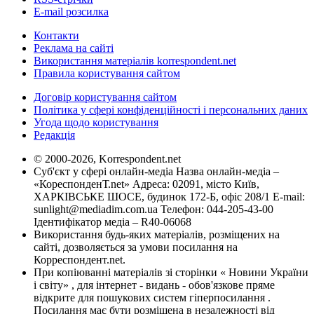
E-mail розсилка
Контакти
Реклама на сайті
Використання матеріалів korrespondent.net
Правила користування сайтом
Договір користування сайтом
Політика у сфері конфіденційності і персональних даних
Угода щодо користування
Редакція
© 2000-2026, Korrespondent.net
Суб'єкт у сфері онлайн-медіа Назва онлайн-медіа –
«КореспонденТ.net» Адреса: 02091, місто Київ,
ХАРКІВСЬКЕ ШОСЕ, будинок 172-Б, офіс 208/1 E-mail:
sunlight@mediadim.com.ua
Телефон: 044-205-43-00
Ідентифікатор медіа – R40-06068
Використання будь-яких матеріалів, розміщених на
сайті, дозволяється за умови посилання на
Корреспондент.net.
При копіюванні матеріалів зі сторінки « Новини України
і світу» , для інтернет - видань - обов'язкове пряме
відкрите для пошукових систем гіперпосилання .
Посилання має бути розміщена в незалежності від