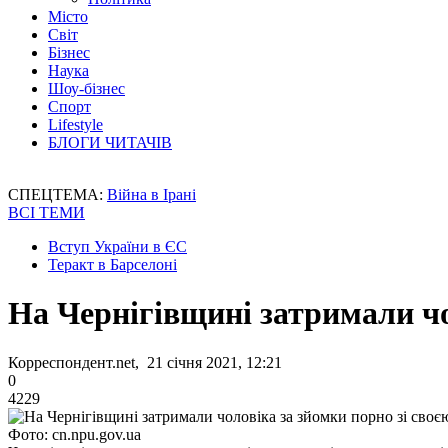
Місто
Світ
Бізнес
Наука
Шоу-бізнес
Спорт
Lifestyle
БЛОГИ ЧИТАЧІВ
СПЕЦТЕМА:
Війна в Ірані
ВСІ ТЕМИ
Вступ України в ЄС
Теракт в Барселоні
На Чернігівщині затримали чо
Корреспондент.net, 21 січня 2021, 12:21
0
4229
Фото: cn.npu.gov.ua