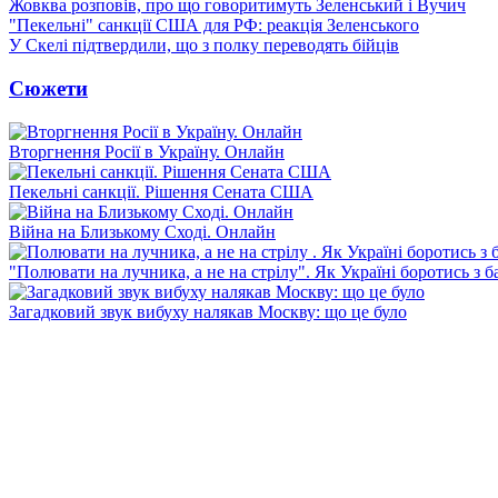
Жовква розповів, про що говоритимуть Зеленський і Вучич
"Пекельні" санкції США для РФ: реакція Зеленського
У Скелі підтвердили, що з полку переводять бійців
Сюжети
Вторгнення Росії в Україну. Онлайн
Пекельні санкції. Рішення Сената США
Війна на Близькому Сході. Онлайн
"Полювати на лучника, а не на стрілу". Як Україні боротись з 
Загадковий звук вибуху налякав Москву: що це було