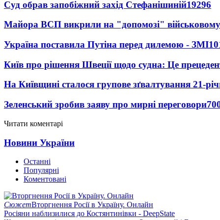
Суд обрав запобіжний захід Стефанішиній
19296
Майора ВСП викрили на "допомозі" військовому
Україна поставила Путіна перед дилемою - ЗМІ
10
Київ про рішення Швеції щодо судна: Це прецеден
На Київщині сталося групове зґвалтування 21-річ
Зеленський зробив заяву про мирні переговори
70
Читати коментарі
Новини України
Останні
Популярні
Коментовані
Сюжет
Вторгнення Росії в Україну. Онлайн
Росіяни наблизилися до Костянтинівки - DeepState