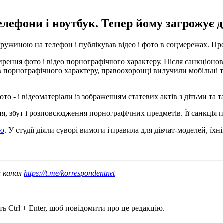
елефони і ноутбук. Тепер йому загрожує д
ю дружиною на телефон і публікував відео і фото в соцмережах. Пр
ення фото і відео порнографічного характеру. Після санкціонов
в порнографічного характеру, правоохоронці вилучили мобільні т
ото - і відеоматеріали із зображенням статевих актів з дітьми т
 збут і розповсюдження порнографічних предметів. Її санкція пе
ію
. У студії діяли суворі вимоги і правила для дівчат-моделей, їх
ш канал
https://t.me/korrespondentnet
ь Ctrl + Enter, щоб повідомити про це редакцію.