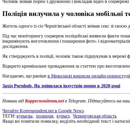
Чоловік знімав порно з дружиною і викладав відео в соцмережі
Поліція вилучила у чоловіка мобільні т
Житель одного із сіл Чернігівської області знімав секс зі своє
Під час моніторингу соцмереж поліцейські виявили факти пошир
інкримінують виготовлення і поширення фото- і відеоматеріалі
дослідження.
Як стверджують в поліції, чоловік також підшукував в мережі ф
Відкрито кримінальне провадження за статтею про виготовлення,
Нагадаємо, що раніше
в Миколаєві викрили онлайн-порностуд
Захід Pornhub. Як змінилася індустрія порно в 2020 році
Новини від
Корреспондент.net
в Telegram. Підписуйтесь на на
Читайте Korrespondent.net в Google News
ТЕГИ:
курьезы
,
полиция
,
курьез
,
Черниговская область
Якщо ви помітили помилку, виділіть необхідний текст і натисніт