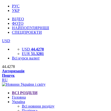
РУС
УКР
ВІДЕО
ФОТО
НАЙПОПУЛЯРНІШІ
СПЕЦПРОЕКТИ
USD
USD
44.4278
EUR
51.3281
Всі курси валют
44.4278
Авторизація
Пошук
RU
ВСІ РОЗДІЛИ
Головна
Україна
Всі новини розділу
Політика