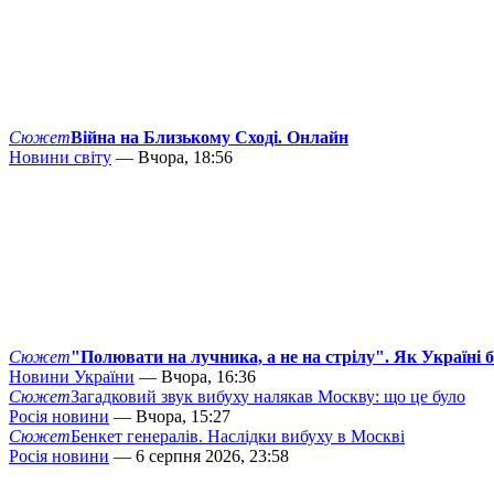
Сюжет
Війна на Близькому Сході. Онлайн
Новини світу
— Вчора, 18:56
Сюжет
"Полювати на лучника, а не на стрілу". Як Україні 
Новини України
— Вчора, 16:36
Сюжет
Загадковий звук вибуху налякав Москву: що це було
Росія новини
— Вчора, 15:27
Сюжет
Бенкет генералів. Наслідки вибуху в Москві
Росія новини
— 6 серпня 2026, 23:58