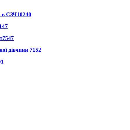
 в СЗЧ
10240
147
т
7547
ної дівчини
7152
01