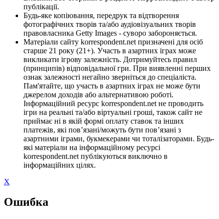
публікації.
Будь-яке копіювання, передрук та відтворення
фотографічних творів та/або аудіовізуальних творів
правовласника Getty Images - суворо забороняється.
Матеріали сайту korrespondent.net призначені для осіб
старше 21 року (21+). Участь в азартних іграх може
викликати ігрову залежність. Дотримуйтесь правил
(принципів) відповідальної гри. При виявленні перших
ознак залежності негайно зверніться до спеціаліста.
Пам'ятайте, що участь в азартних іграх не може бути
джерелом доходів або альтернативою роботі.
Інформаційний ресурс korrespondent.net не проводить
ігри на реальні та/або віртуальні гроші, також сайт не
приймає ні в якій формі оплату ставок та інших
платежів, які пов’язані/можуть бути пов’язані з
азартними іграми, букмекерами чи тоталізаторами. Будь-
які матеріали на інформаційному ресурсі
korrespondent.net публікуються виключно в
інформаційних цілях.
X
Ошибка