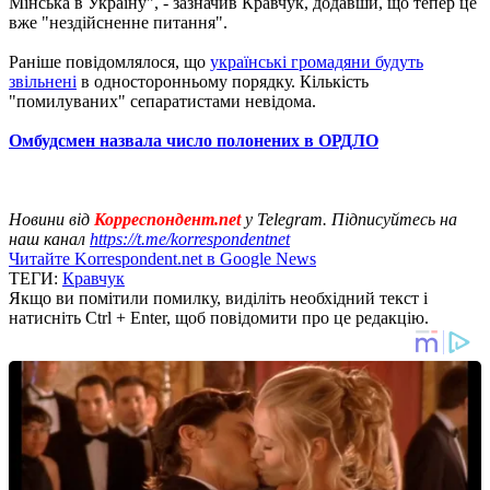
Мінська в Україну", - зазначив Кравчук, додавши, що тепер це
вже "нездійсненне питання".
Раніше повідомлялося, що
українські громадяни будуть
звільнені
в односторонньому порядку. Кількість
"помилуваних" сепаратистами невідома.
Омбудсмен назвала число полонених в ОРДЛО
Новини від
Корреспондент.net
у Telegram. Підписуйтесь на
наш канал
https://t.me/korrespondentnet
Читайте Korrespondent.net в Google News
ТЕГИ:
Кравчук
Якщо ви помітили помилку, виділіть необхідний текст і
натисніть Ctrl + Enter, щоб повідомити про це редакцію.