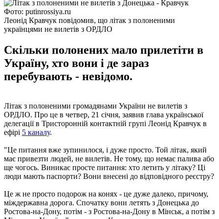
Фото: putinrossiya.ru
Леонід Кравчук повідомив, що літак з полоненими
українцями не вилетів з ОРДЛО
Скільки полонених мало прилетіти в
Україну, хто вони і де зараз
перебувають - невідомо.
Літак з полоненими громадянами України не вилетів з
ОРДЛО. Про це в четвер, 21 січня, заявив глава української
делегації в Тристоронній контактній групі Леонід Кравчук в
ефірі
5 каналу
.
"Це питання вже зупинилося, і дуже просто. Той літак, який
має привезти людей, не вилетів. Не тому, що немає палива або
ще чогось. Виникає просте питання: хто летить у літаку? Ці
люди мають паспорти? Вони внесені до відповідного реєстру?
Це ж не просто подорож на конях - це дуже далеко, причому,
міждержавна дорога. Спочатку вони летять з Донецька до
Ростова-на-Дону, потім - з Ростова-на-Дону в Мінськ, а потім з