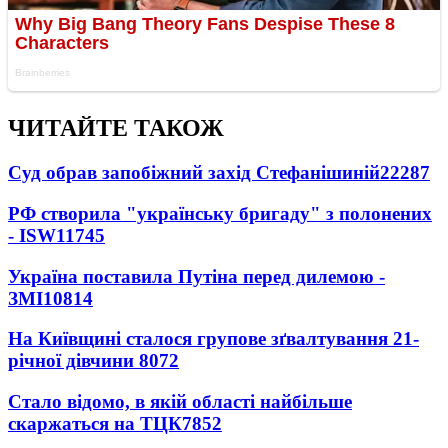
ЧИТАЙТЕ ТАКОЖ
Суд обрав запобіжний захід Стефанішиній
22287
РФ створила "українську бригаду" з полонених
- ISW
11745
Україна поставила Путіна перед дилемою -
ЗМІ
10814
На Київщині сталося групове зґвалтування 21-
річної дівчини
8072
Стало відомо, в якій області найбільше
скаржаться на ТЦК
7852