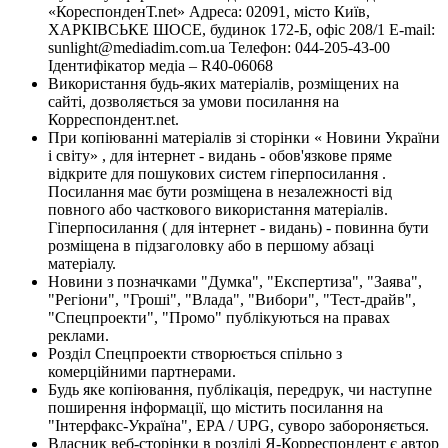
«КореспонденТ.net» Адреса: 02091, місто Київ,
ХАРКІВСЬКЕ ШОСЕ, будинок 172-Б, офіс 208/1 E-mail:
sunlight@mediadim.com.ua
Телефон: 044-205-43-00
Ідентифікатор медіа – R40-06068
Використання будь-яких матеріалів, розміщених на
сайті, дозволяється за умови посилання на
Корреспондент.net.
При копіюванні матеріалів зі сторінки « Новини України
і світу» , для інтернет - видань - обов'язкове пряме
відкрите для пошукових систем гіперпосилання .
Посилання має бути розміщена в незалежності від
повного або часткового використання матеріалів.
Гіперпосилання ( для інтернет - видань) - повинна бути
розміщена в підзаголовку або в першому абзаці
матеріалу.
Новини з позначками "Думка", "Експертиза", "Заява",
"Регіони", "Гроші", "Влада", "Вибори", "Тест-драйв",
"Спецпроекти", "Промо" публікуються на правах
реклами.
Розділ Спецпроекти створюється спільно з
комерційними партнерами.
Будь яке копіювання, публікація, передрук, чи наступне
поширення інформації, що містить посилання на
"Інтерфакс-Україна", EPA / UPG, суворо забороняється.
Власник веб-сторінки в розділі Я-Корреспондент є автор