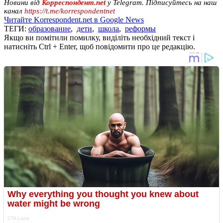
Новини від
Корреспондент.net
у Telegram. Підписуйтесь на наш
канал
https://t.me/korrespondentnet
Читайте Korrespondent.net в Google News
ТЕГИ:
образование
,
дети
,
школа
,
реформы
Якщо ви помітили помилку, виділіть необхідний текст і
натисніть Ctrl + Enter, щоб повідомити про це редакцію.