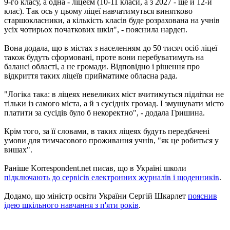
9-го класу, а одна - ліцеєм (10-11 класи, а з 2027 - ще й 12-й
клас). Так ось у цьому ліцеї навчатимуться винятково
старшокласники, а кількість класів буде розрахована на учнів
усіх чотирьох початкових шкіл", - пояснила нардеп.
Вона додала, що в містах з населенням до 50 тисяч осіб ліцеї
також будуть сформовані, проте вони перебуватимуть на
балансі області, а не громади. Відповідно і рішення про
відкриття таких ліцеїв прийматиме обласна рада.
"Логіка така: в ліцеях невеликих міст вчитимуться підлітки не
тільки із самого міста, а й з сусідніх громад. І змушувати місто
платити за сусідів було б некоректно", - додала Гришина.
Крім того, за її словами, в таких ліцеях будуть передбачені
умови для тимчасового проживання учнів, "як це робиться у
вишах".
Раніше Korrespondent.net писав, що в Україні школи
підключають до сервісів електронних журналів і щоденників
.
Додамо, що міністр освіти України Сергій Шкарлет
пояснив
ідею шкільного навчання з п'яти років
.