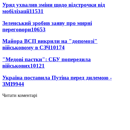
Уряд ухвалив зміни щодо відстрочки від
мобілізації
11531
Зеленський зробив заяву про мирні
переговори
10653
Майора ВСП викрили на "допомозі"
військовому в СЗЧ
10174
"Медові пастки": СБУ попередила
військових
10121
Україна поставила Путіна перед дилемою -
ЗМІ
9944
Читати коментарі