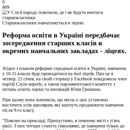
0
809
Старшокласники навчатимуться в ліцеях
Реформа освіти в Україні передбачає
зосередження старших класів в
окремих навчальних закладах - ліцеях.
Згідно з планом реформи середньої освіти в Україні, навчання
у 10-11 класах буде проводитися на базі ліцеїв. Про це в
четвер, 21 січня, на своїй сторінці у Facebook повідомила член
партіїї
Слуга народу
, а також парламентського комітету з
питань освіти, науки та інновацій Юлія Гришина.
При цьому вона зазначила, що місць у цих установах
вистачить усім школярам, ​​які захочуть продовжити навчання
після 9-го класу.
"Поясню на прикладі. Припустимо, в певному місті є п'ять
шкіл. З них чотири стануть гімназіями, де навчання тільки до