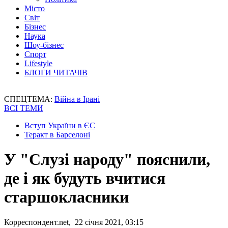
Місто
Світ
Бізнес
Наука
Шоу-бізнес
Спорт
Lifestyle
БЛОГИ ЧИТАЧІВ
СПЕЦТЕМА:
Війна в Ірані
ВСІ ТЕМИ
Вступ України в ЄС
Теракт в Барселоні
У "Слузі народу" пояснили,
де і як будуть вчитися
старшокласники
Корреспондент.net, 22 січня 2021, 03:15