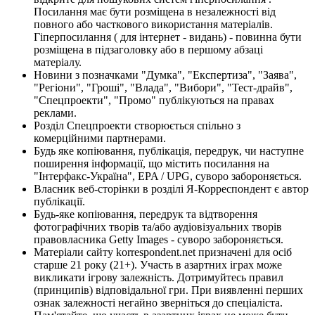
Посилання має бути розміщена в незалежності від
повного або часткового використання матеріалів.
Гіперпосилання ( для інтернет - видань) - повинна бути
розміщена в підзаголовку або в першому абзаці
матеріалу.
Новини з позначками "Думка", "Експертиза", "Заява",
"Регіони", "Гроші", "Влада", "Вибори", "Тест-драйв",
"Спецпроекти", "Промо" публікуються на правах
реклами.
Розділ Спецпроекти створюється спільно з
комерційними партнерами.
Будь яке копіювання, публікація, передрук, чи наступне
поширення інформації, що містить посилання на
"Інтерфакс-Україна", EPA / UPG, суворо забороняється.
Власник веб-сторінки в розділі Я-Корреспондент є автор
публікації.
Будь-яке копіювання, передрук та відтворення
фотографічних творів та/або аудіовізуальних творів
правовласника Getty Images - суворо забороняється.
Матеріали сайту korrespondent.net призначені для осіб
старше 21 року (21+). Участь в азартних іграх може
викликати ігрову залежність. Дотримуйтесь правил
(принципів) відповідальної гри. При виявленні перших
ознак залежності негайно зверніться до спеціаліста.