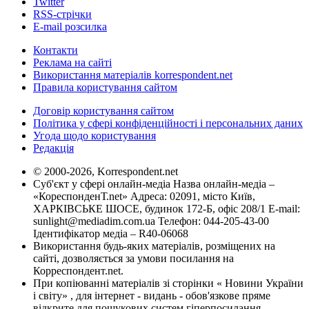
Twitter
RSS-стрічки
E-mail розсилка
Контакти
Реклама на сайті
Використання матеріалів korrespondent.net
Правила користування сайтом
Договір користування сайтом
Політика у сфері конфіденційності і персональних даних
Угода щодо користування
Редакція
© 2000-2026, Korrespondent.net
Суб'єкт у сфері онлайн-медіа Назва онлайн-медіа –
«КореспонденТ.net» Адреса: 02091, місто Київ,
ХАРКІВСЬКЕ ШОСЕ, будинок 172-Б, офіс 208/1 E-mail:
sunlight@mediadim.com.ua
Телефон: 044-205-43-00
Ідентифікатор медіа – R40-06068
Використання будь-яких матеріалів, розміщених на
сайті, дозволяється за умови посилання на
Корреспондент.net.
При копіюванні матеріалів зі сторінки « Новини України
і світу» , для інтернет - видань - обов'язкове пряме
відкрите для пошукових систем гіперпосилання .