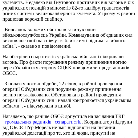
кулеметів. Недалеко від Гнутового противник вів вогонь в бік
українських позицій з мінометів 82-го калібру, гранатометів
різних систем і великокаліберного кулемета. У цьому ж районі
працював ворожий снайпер.
"Внаслідок ворожих обстрілів загинув один
військовослужбовець України. Командування об'єднаних сил
висловлює глибокі співчуття близьким і рідним загиблого
воїна", - сказано в повідомленні.
На обстріли сепаратистів українські військові відкривали
вогонь. Про факти порушення режиму припинення вогню
через Українську сторону СЦКК повідомили представників
ОБСЄ.
"З початку поточної доби, 22 січня, в районі проведення
операції Об'єднаних сил порушень режиму припинення
вогню не зафіксовано. Обстановка в районі проведення
операції Об'єднаних сил і надалі контролюється українським
воїнами", - підсумували в штабі.
Нагадаємо, що раніше ОБСЄ допустила на засідання ТКГ
"громадських радників" сепаратистів
. Координатор підгрупи
від ОБСЄ П'єр Морель не зміг відповісти на питання
української делегації про те, хто ці люди, присутні на