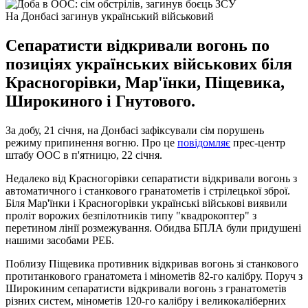
На Донбасі загинув український військовий
Сепаратисти відкривали вогонь по
позиціях українських військових біля
Красногорівки, Мар'їнки, Піщевика,
Широкиного і Гнутового.
За добу, 21 січня, на Донбасі зафіксували сім порушень
режиму припинення вогню. Про це
повідомляє
прес-центр
штабу ООС в п'ятницю, 22 січня.
Недалеко від Красногорівки сепаратисти відкривали вогонь з
автоматичного і станкового гранатометів і стрілецької зброї.
Біля Мар'їнки і Красногорівки українські військові виявили
проліт ворожих безпілотників типу "квадрокоптер" з
перетином лінії розмежування. Обидва БПЛА були придушені
нашими засобами РЕБ.
Поблизу Піщевика противник відкривав вогонь зі станкового
протитанкового гранатомета і мінометів 82-го калібру. Поруч з
Широкиним сепаратисти відкривали вогонь з гранатометів
різних систем, мінометів 120-го калібру і великокаліберних