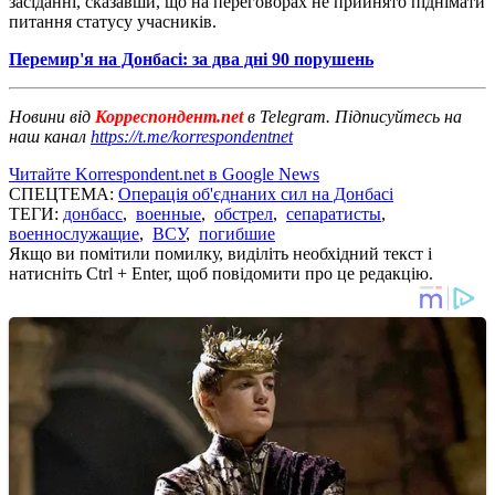
засіданні, сказавши, що на переговорах не прийнято піднімати
питання статусу учасників.
Перемир'я на Донбасі: за два дні 90 порушень
Новини від
Корреспондент.net
в Telegram. Підписуйтесь на
наш канал
https://t.me/korrespondentnet
Читайте Korrespondent.net в Google News
СПЕЦТЕМА:
Операція об'єднаних сил на Донбасі
ТЕГИ:
донбасс
,
военные
,
обстрел
,
сепаратисты
,
военнослужащие
,
ВСУ
,
погибшие
Якщо ви помітили помилку, виділіть необхідний текст і
натисніть Ctrl + Enter, щоб повідомити про це редакцію.