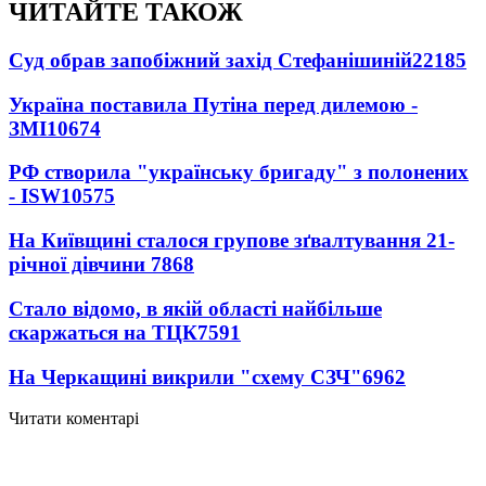
ЧИТАЙТЕ ТАКОЖ
Суд обрав запобіжний захід Стефанішиній
22185
Україна поставила Путіна перед дилемою -
ЗМІ
10674
РФ створила "українську бригаду" з полонених
- ISW
10575
На Київщині сталося групове зґвалтування 21-
річної дівчини
7868
Стало відомо, в якій області найбільше
скаржаться на ТЦК
7591
На Черкащині викрили "схему СЗЧ"
6962
Читати коментарі