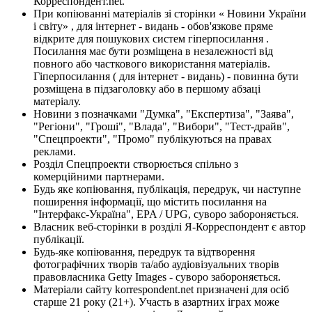
Корреспондент.net.
При копіюванні матеріалів зі сторінки « Новини України
і світу» , для інтернет - видань - обов'язкове пряме
відкрите для пошукових систем гіперпосилання .
Посилання має бути розміщена в незалежності від
повного або часткового використання матеріалів.
Гіперпосилання ( для інтернет - видань) - повинна бути
розміщена в підзаголовку або в першому абзаці
матеріалу.
Новини з позначками "Думка", "Експертиза", "Заява",
"Регіони", "Гроші", "Влада", "Вибори", "Тест-драйв",
"Спецпроекти", "Промо" публікуються на правах
реклами.
Розділ Спецпроекти створюється спільно з
комерційними партнерами.
Будь яке копіювання, публікація, передрук, чи наступне
поширення інформації, що містить посилання на
"Інтерфакс-Україна", EPA / UPG, суворо забороняється.
Власник веб-сторінки в розділі Я-Корреспондент є автор
публікації.
Будь-яке копіювання, передрук та відтворення
фотографічних творів та/або аудіовізуальних творів
правовласника Getty Images - суворо забороняється.
Матеріали сайту korrespondent.net призначені для осіб
старше 21 року (21+). Участь в азартних іграх може