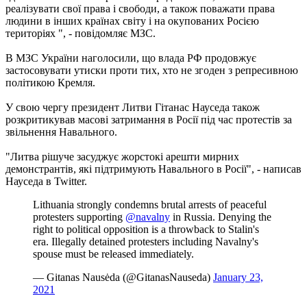
реалізувати свої права і свободи, а також поважати права
людини в інших країнах світу і на окупованих Росією
територіях ", - повідомляє МЗС.
В МЗС України наголосили, що влада РФ продовжує
застосовувати утиски проти тих, хто не згоден з репресивною
політикою Кремля.
У свою чергу президент Литви Гітанас Науседа також
розкритикував масові затримання в Росії під час протестів за
звільнення Навального.
"Литва рішуче засуджує жорстокі арешти мирних
демонстрантів, які підтримують Навального в Росії", - написав
Науседа в Twitter.
Lithuania strongly condemns brutal arrests of peaceful
protesters supporting
@navalny
in Russia. Denying the
right to political opposition is a throwback to Stalin's
era. Illegally detained protesters including Navalny's
spouse must be released immediately.
— Gitanas Nausėda (@GitanasNauseda)
January 23,
2021