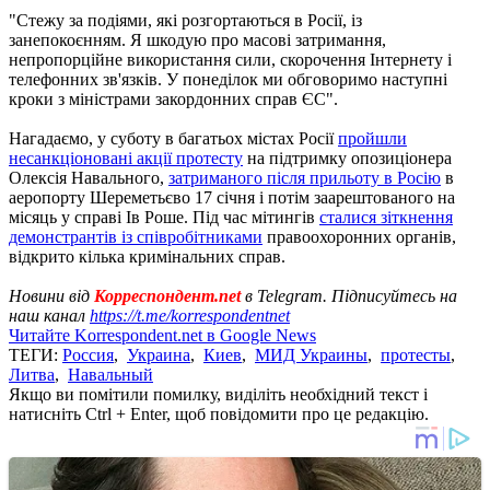
"Стежу за подіями, які розгортаються в Росії, із
занепокоєнням. Я шкодую про масові затримання,
непропорційне використання сили, скорочення Інтернету і
телефонних зв'язків. У понеділок ми обговоримо наступні
кроки з міністрами закордонних справ ЄС".
Нагадаємо, у суботу в багатьох містах Росії
пройшли
несанкціоновані акції протесту
на підтримку опозиціонера
Олексія Навального,
затриманого після прильоту в Росію
в
аеропорту Шереметьєво 17 січня і потім заарештованого на
місяць у справі Ів Роше. Під час мітингів
сталися зіткнення
демонстрантів із співробітниками
правоохоронних органів,
відкрито кілька кримінальних справ.
Новини від
Корреспондент.net
в Telegram. Підписуйтесь на
наш канал
https://t.me/korrespondentnet
Читайте Korrespondent.net в Google News
ТЕГИ:
Россия
,
Украина
,
Киев
,
МИД Украины
,
протесты
,
Литва
,
Навальный
Якщо ви помітили помилку, виділіть необхідний текст і
натисніть Ctrl + Enter, щоб повідомити про це редакцію.