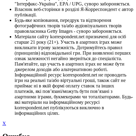
"Інтерфакс-Україна", EPA / UPG, суворо забороняється.
Власник веб-сторінки в розділі Я-Корреспондент є автор
публікації.
Будь-яке копіювання, передрук та відтворення
фотографічних творів та/або аудіовізуальних творів
правовласника Getty Images - суворо забороняється.
Матеріали сайту korrespondent.net призначені для осіб
старше 21 року (21+). Участь в азартних іграх може
викликати ігрову залежність. Дотримуйтесь правил
(принципів) відповідальної гри. При виявленні перших
ознак залежності негайно зверніться до спеціаліста.
Пам'ятайте, що участь в азартних іграх не може бути
джерелом доходів або альтернативою роботі.
Інформаційний ресурс korrespondent.net не проводить
ігри на реальні та/або віртуальні гроші, також сайт не
приймає ні в якій формі оплату ставок та інших
платежів, які пов’язані/можуть бути пов’язані з
азартними іграми, букмекерами чи тоталізаторами. Будь-
які матеріали на інформаційному ресурсі
korrespondent.net публікуються виключно в
інформаційних цілях.
X