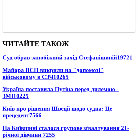
ЧИТАЙТЕ ТАКОЖ
Суд обрав запобіжний захід Стефанішиній
19721
Майора ВСП викрили на "допомозі"
військовому в СЗЧ
10265
Україна поставила Путіна перед дилемою -
ЗМІ
10225
Київ про рішення Швеції щодо судна: Це
прецедент
7566
На Київщині сталося групове зґвалтування 21-
річної дівчини
7255