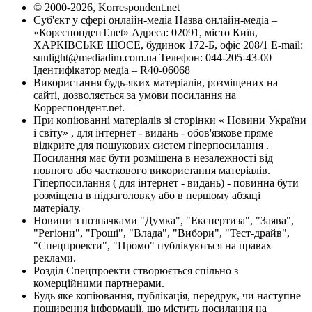
© 2000-2026, Korrespondent.net
Суб'єкт у сфері онлайн-медіа Назва онлайн-медіа –
«КореспонденТ.net» Адреса: 02091, місто Київ,
ХАРКІВСЬКЕ ШОСЕ, будинок 172-Б, офіс 208/1 E-mail:
sunlight@mediadim.com.ua
Телефон: 044-205-43-00
Ідентифікатор медіа – R40-06068
Використання будь-яких матеріалів, розміщених на
сайті, дозволяється за умови посилання на
Корреспондент.net.
При копіюванні матеріалів зі сторінки « Новини України
і світу» , для інтернет - видань - обов'язкове пряме
відкрите для пошукових систем гіперпосилання .
Посилання має бути розміщена в незалежності від
повного або часткового використання матеріалів.
Гіперпосилання ( для інтернет - видань) - повинна бути
розміщена в підзаголовку або в першому абзаці
матеріалу.
Новини з позначками "Думка", "Експертиза", "Заява",
"Регіони", "Гроші", "Влада", "Вибори", "Тест-драйв",
"Спецпроекти", "Промо" публікуються на правах
реклами.
Розділ Спецпроекти створюється спільно з
комерційними партнерами.
Будь яке копіювання, публікація, передрук, чи наступне
поширення інформації, що містить посилання на