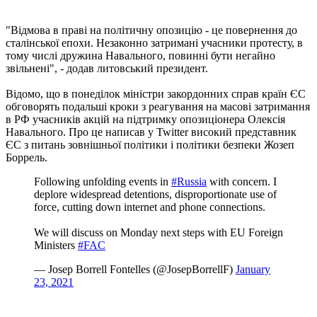
"Відмова в праві на політичну опозицію - це повернення до
сталінської епохи. Незаконно затримані учасники протесту, в
тому числі дружина Навального, повинні бути негайно
звільнені", - додав литовський президент.
Відомо, що в понеділок міністри закордонних справ країн ЄС
обговорять подальші кроки з реагування на масові затримання
в РФ учасників акцій на підтримку опозиціонера Олексія
Навального. Про це написав у Twitter високий представник
ЄС з питань зовнішньої політики і політики безпеки Жозеп
Боррель.
Following unfolding events in
#Russia
with concern. I
deplore widespread detentions, disproportionate use of
force, cutting down internet and phone connections.
We will discuss on Monday next steps with EU Foreign
Ministers
#FAC
— Josep Borrell Fontelles (@JosepBorrellF)
January
23, 2021