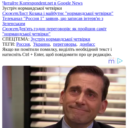
Читайте Korrespondent.net в Google News
Зустріч нормандської четвірки
Сюжет
Лист Козака і майбутнє "нормандської четвірки"
Телеканал "Россия 1" заявив, що записав інтерв'ю з
Зеленським
Сюжет
Дев'ять годин переговорів: як пройшов саміт
"нормандської четвірки"
СПЕЦТЕМА:
Зустріч нормандської четвірки
ТЕГИ:
Россия
,
Украина
,
переговоры
,
донбасс
Якщо ви помітили помилку, виділіть необхідний текст і
натисніть Ctrl + Enter, щоб повідомити про це редакцію.