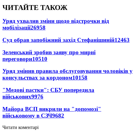
ЧИТАЙТЕ ТАКОЖ
Уряд ухвалив зміни щодо відстрочки від
мобілізації
26958
Суд обрав запобіжний захід Стефанішиній
12463
Зеленський зробив заяву про мирні
переговори
10510
Уряд змінив правила обслуговування чоловіків у
консульствах за кордоном
10158
"Медові пастки": СБУ попередила
військових
9976
Майора ВСП викрили на "допомозі"
військовому в СЗЧ
9682
Читати коментарі