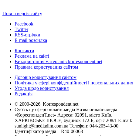
Повна версія сайту
Facebook
Twitter
RSS-стрічки
E-mail розсилка
Контакти
Реклама на сайті
Використання матеріалів korrespondent.net
Правила користування сайтом
Договір користування сайтом
Політика у сфері конфіденційності і персональних даних
Угода щодо користування
Редакція
© 2000-2026, Korrespondent.net
Суб'єкт у сфері онлайн-медіа Назва онлайн-медіа –
«КореспонденТ.net» Адреса: 02091, місто Київ,
ХАРКІВСЬКЕ ШОСЕ, будинок 172-Б, офіс 208/1 E-mail:
sunlight@mediadim.com.ua
Телефон: 044-205-43-00
Ідентифікатор медіа – R40-06068