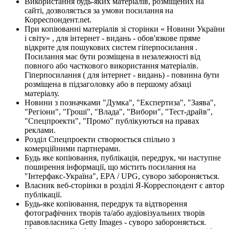
Використання будь-яких матеріалів, розміщених на
сайті, дозволяється за умови посилання на
Корреспондент.net.
При копіюванні матеріалів зі сторінки « Новини України
і світу» , для інтернет - видань - обов'язкове пряме
відкрите для пошукових систем гіперпосилання .
Посилання має бути розміщена в незалежності від
повного або часткового використання матеріалів.
Гіперпосилання ( для інтернет - видань) - повинна бути
розміщена в підзаголовку або в першому абзаці
матеріалу.
Новини з позначками "Думка", "Експертиза", "Заява",
"Регіони", "Гроші", "Влада", "Вибори", "Тест-драйв",
"Спецпроекти", "Промо" публікуються на правах
реклами.
Розділ Спецпроекти створюється спільно з
комерційними партнерами.
Будь яке копіювання, публікація, передрук, чи наступне
поширення інформації, що містить посилання на
"Інтерфакс-Україна", EPA / UPG, суворо забороняється.
Власник веб-сторінки в розділі Я-Корреспондент є автор
публікації.
Будь-яке копіювання, передрук та відтворення
фотографічних творів та/або аудіовізуальних творів
правовласника Getty Images - суворо забороняється.