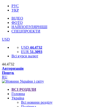
РУС
УКР
ВІДЕО
ФОТО
НАЙПОПУЛЯРНІШІ
СПЕЦПРОЕКТИ
USD
USD
44.4732
EUR
51.3093
Всі курси валют
44.4732
Авторизація
Пошук
RU
ВСІ РОЗДІЛИ
Головна
Україна
Всі новини розділу
Політика