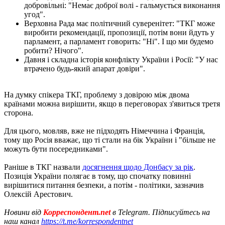
добровільні: "Немає доброї волі - гальмується виконання
угод".
Верховна Рада має політичний суверенітет: "ТКГ може
виробити рекомендації, пропозиції, потім вони йдуть у
парламент, а парламент говорить: "Ні". І що ми будемо
робити? Нічого".
Давня і складна історія конфлікту України і Росії: "У нас
втрачено будь-який апарат довіри".
На думку спікера ТКГ, проблему з довірою між двома
країнами можна вирішити, якщо в переговорах з'явиться третя
сторона.
Для цього, мовляв, вже не підходять Німеччина і Франція,
тому що Росія вважає, що ті стали на бік України і "більше не
можуть бути посередниками".
Раніше в ТКГ назвали
досягнення щодо Донбасу за рік
.
Позиція України полягає в тому, що спочатку повинні
вирішитися питання безпеки, а потім - політики, зазначив
Олексій Арестович.
Новини від
Корреспондент.net
в Telegram. Підписуйтесь на
наш канал
https://t.me/korrespondentnet