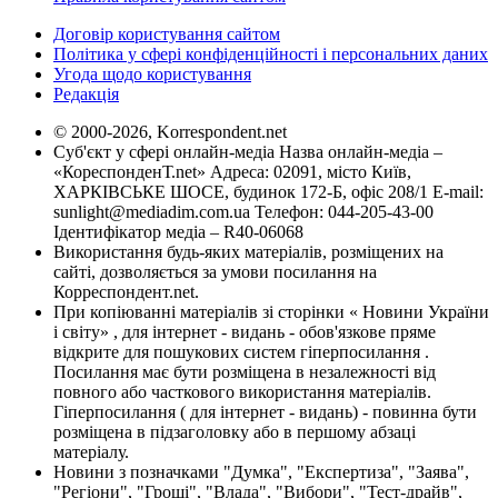
Договір користування сайтом
Політика у сфері конфіденційності і персональних даних
Угода щодо користування
Редакція
© 2000-2026, Korrespondent.net
Суб'єкт у сфері онлайн-медіа Назва онлайн-медіа –
«КореспонденТ.net» Адреса: 02091, місто Київ,
ХАРКІВСЬКЕ ШОСЕ, будинок 172-Б, офіс 208/1 E-mail:
sunlight@mediadim.com.ua
Телефон: 044-205-43-00
Ідентифікатор медіа – R40-06068
Використання будь-яких матеріалів, розміщених на
сайті, дозволяється за умови посилання на
Корреспондент.net.
При копіюванні матеріалів зі сторінки « Новини України
і світу» , для інтернет - видань - обов'язкове пряме
відкрите для пошукових систем гіперпосилання .
Посилання має бути розміщена в незалежності від
повного або часткового використання матеріалів.
Гіперпосилання ( для інтернет - видань) - повинна бути
розміщена в підзаголовку або в першому абзаці
матеріалу.
Новини з позначками "Думка", "Експертиза", "Заява",
"Регіони", "Гроші", "Влада", "Вибори", "Тест-драйв",