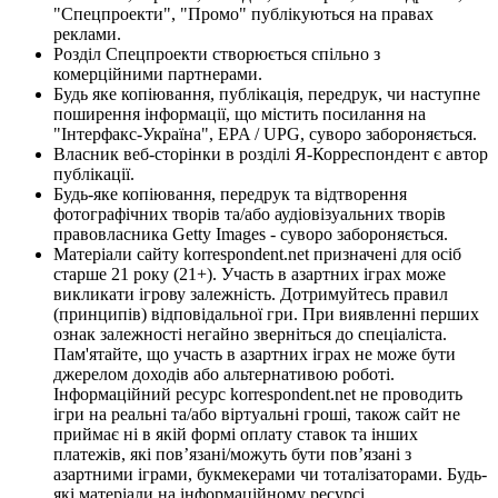
"Спецпроекти", "Промо" публікуються на правах
реклами.
Розділ Спецпроекти створюється спільно з
комерційними партнерами.
Будь яке копіювання, публікація, передрук, чи наступне
поширення інформації, що містить посилання на
"Інтерфакс-Україна", EPA / UPG, суворо забороняється.
Власник веб-сторінки в розділі Я-Корреспондент є автор
публікації.
Будь-яке копіювання, передрук та відтворення
фотографічних творів та/або аудіовізуальних творів
правовласника Getty Images - суворо забороняється.
Матеріали сайту korrespondent.net призначені для осіб
старше 21 року (21+). Участь в азартних іграх може
викликати ігрову залежність. Дотримуйтесь правил
(принципів) відповідальної гри. При виявленні перших
ознак залежності негайно зверніться до спеціаліста.
Пам'ятайте, що участь в азартних іграх не може бути
джерелом доходів або альтернативою роботі.
Інформаційний ресурс korrespondent.net не проводить
ігри на реальні та/або віртуальні гроші, також сайт не
приймає ні в якій формі оплату ставок та інших
платежів, які пов’язані/можуть бути пов’язані з
азартними іграми, букмекерами чи тоталізаторами. Будь-
які матеріали на інформаційному ресурсі