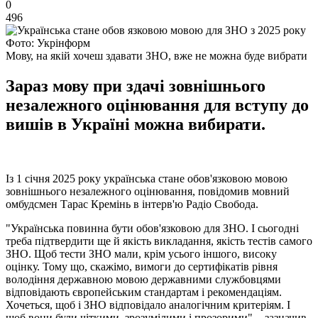
0
496
Фото: Укрінформ
Мову, на якій хочеш здавати ЗНО, вже не можна буде вибрати
Зараз мову при здачі зовнішнього
незалежного оцінювання для вступу до
вишів в Україні можна вибирати.
Із 1 січня 2025 року українська стане обов'язковою мовою
зовнішнього незалежного оцінювання, повідомив мовний
омбудсмен Тарас Кремінь в інтерв'ю Радіо Свобода.
"Українська повинна бути обов'язковою для ЗНО. І сьогодні
треба підтвердити ще й якість викладання, якість тестів самого
ЗНО. Щоб тести ЗНО мали, крім усього іншого, високу
оцінку. Тому що, скажімо, вимоги до сертифікатів рівня
володіння державною мовою державними службовцями
відповідають європейським стандартам і рекомендаціям.
Хочеться, щоб і ЗНО відповідало аналогічним критеріям. І
щоб вони були чіткими, зрозумілими і прозорими", - зазначив