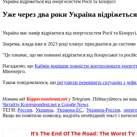
Україна відріжеться від енергосистем Росії та Білорусі
Уже через два роки Україна відріжеться 
Україна має намір відрізатися від енергосистем Росії та Білорус
Зокрема, влада вже в 2023 році планує приєднатися до системи
"Це означає, що ми повинні відрізатися від білоруської та росій
Нагадаємо, що
Кабмін вирішив повністю контролювати енерге
Міненерго.
Також повідомлялося, що
регулятор перевірить ситуацію з деф
Новини від
Корреспондент.net
у Telegram. Підписуйтесь на на
Читайте Korrespondent.net в Google News
ТЕГИ:
Россия
,
Украина
,
Украина-ЕС
,
Украина-Россия
,
энерг
Якщо ви помітили помилку, виділіть необхідний текст і натисніт