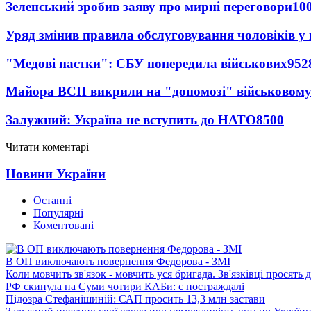
Зеленський зробив заяву про мирні переговори
10
Уряд змінив правила обслуговування чоловіків у
"Медові пастки": СБУ попередила військових
952
Майора ВСП викрили на "допомозі" військовому
Залужний: Україна не вступить до НАТО
8500
Читати коментарі
Новини України
Останні
Популярні
Коментовані
В ОП виключають повернення Федорова - ЗМІ
Коли мовчить зв'язок - мовчить уся бригада. Зв'язківці просять
РФ скинула на Суми чотири КАБи: є постраждалі
Підозра Стефанішиній: САП просить 13,3 млн застави