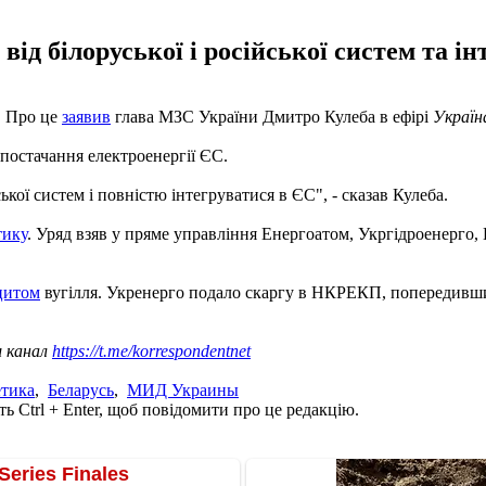
від білоруської і російської систем та ін
і. Про це
заявив
глава МЗС України Дмитро Кулеба в ефірі
Україн
 постачання електроенергії ЄС.
ської систем і повністю інтегруватися в ЄС", - сказав Кулеба.
тику
. Уряд взяв у пряме управління Енергоатом, Укргідроенерго,
іцитом
вугілля. Укренерго подало скаргу в НКРЕКП, попередивши 
ш канал
https://t.me/korrespondentnet
етика
,
Беларусь
,
МИД Украины
ь Ctrl + Enter, щоб повідомити про це редакцію.