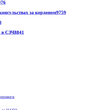
076
 консульствах за кордоном
9759
8
 в СЗЧ
8841
 допомоги