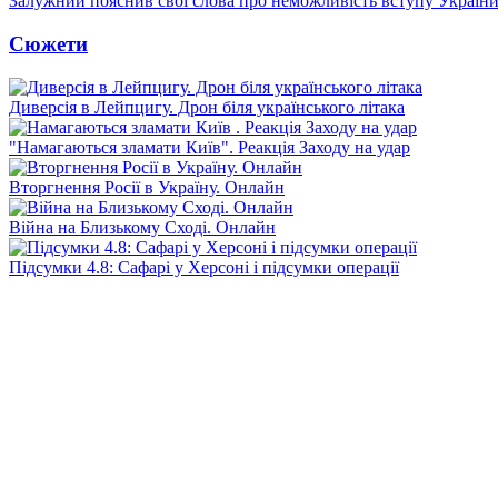
Залужний пояснив свої слова про неможливість вступу Украї
Сюжети
Диверсія в Лейпцигу. Дрон біля українського літака
"Намагаються зламати Київ". Реакція Заходу на удар
Вторгнення Росії в Україну. Онлайн
Війна на Близькому Сході. Онлайн
Підсумки 4.8: Сафарі у Херсоні і підсумки операції