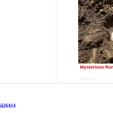
ії
26414