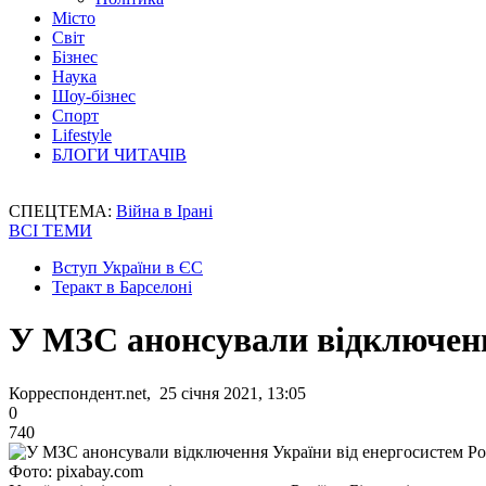
Місто
Світ
Бізнес
Наука
Шоу-бізнес
Спорт
Lifestyle
БЛОГИ ЧИТАЧІВ
СПЕЦТЕМА:
Війна в Ірані
ВСІ ТЕМИ
Вступ України в ЄС
Теракт в Барселоні
У МЗС анонсували відключення
Корреспондент.net, 25 січня 2021, 13:05
0
740
Фото: pixabay.com