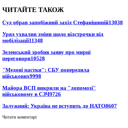
ЧИТАЙТЕ ТАКОЖ
Суд обрав запобіжний захід Стефанішиній
13038
Уряд ухвалив зміни щодо відстрочки від
мобілізації
11348
Зеленський зробив заяву про мирні
переговори
10528
"Медові пастки": СБУ попередила
військових
9998
Майора ВСП викрили на "допомозі"
військовому в СЗЧ
9726
Залужний: Україна не вступить до НАТО
8607
Читати коментарі