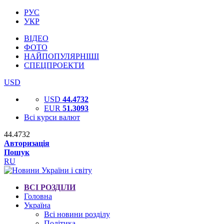
РУС
УКР
ВІДЕО
ФОТО
НАЙПОПУЛЯРНІШІ
СПЕЦПРОЕКТИ
USD
USD
44.4732
EUR
51.3093
Всі курси валют
44.4732
Авторизація
Пошук
RU
ВСІ РОЗДІЛИ
Головна
Україна
Всі новини розділу
Політика