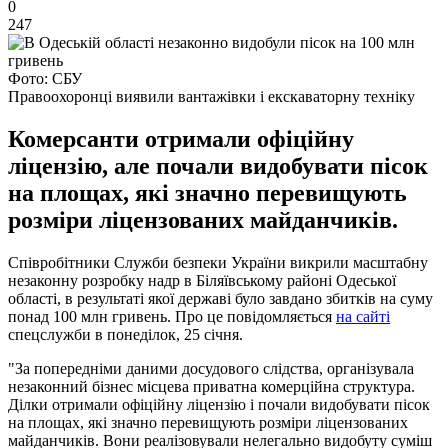
0
247
Фото: СБУ
Правоохоронці виявили вантажівки і екскаваторну техніку
Комерсанти отримали офіційну
ліцензію, але почали видобувати пісок
на площах, які значно перевищують
розміри ліцензованих майданчиків.
Співробітники Служби безпеки України викрили масштабну
незаконну розробку надр в Біляївському районі Одеської
області, в результаті якої державі було завдано збитків на суму
понад 100 млн гривень. Про це повідомляється
на сайті
спецслужби в понеділок, 25 січня.
"За попередніми даними досудового слідства, організувала
незаконний бізнес місцева приватна комерційна структура.
Ділки отримали офіційну ліцензію і почали видобувати пісок
на площах, які значно перевищують розміри ліцензованих
майданчиків. Вони реалізовували нелегально видобуту суміш