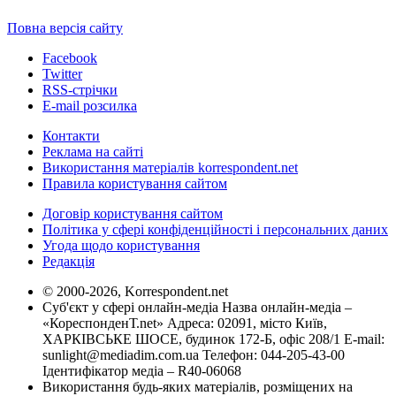
Повна версія сайту
Facebook
Twitter
RSS-стрічки
E-mail розсилка
Контакти
Реклама на сайті
Використання матеріалів korrespondent.net
Правила користування сайтом
Договір користування сайтом
Політика у сфері конфіденційності і персональних даних
Угода щодо користування
Редакція
© 2000-2026, Korrespondent.net
Суб'єкт у сфері онлайн-медіа Назва онлайн-медіа –
«КореспонденТ.net» Адреса: 02091, місто Київ,
ХАРКІВСЬКЕ ШОСЕ, будинок 172-Б, офіс 208/1 E-mail:
sunlight@mediadim.com.ua
Телефон: 044-205-43-00
Ідентифікатор медіа – R40-06068
Використання будь-яких матеріалів, розміщених на