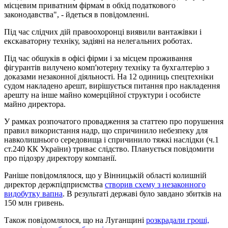
місцевим приватним фірмам в обхід податкового
законодавства", - йдеться в повідомленні.
Під час слідчих дій правоохоронці виявили вантажівки і
екскаваторну техніку, задіяні на нелегальних роботах.
Під час обшуків в офісі фірми і за місцем проживання
фігурантів вилучено комп'ютерну техніку та бухгалтерію з
доказами незаконної діяльності. На 12 одиниць спецтехніки
судом накладено арешт, вирішується питання про накладення
арешту на інше майно комерційної структури і особисте
майно директора.
У рамках розпочатого провадження за статтею про порушення
правил використання надр, що спричинило небезпеку для
навколишнього середовища і спричинило тяжкі наслідки (ч.1
ст.240 КК України) триває слідство. Планується повідомити
про підозру директору компанії.
Раніше повідомлялося, що у Вінницькій області колишній
директор держпідприємства
створив схему з незаконного
видобутку вапна
. В результаті державі було завдано збитків на
150 млн гривень.
Також повідомлялося, що на Луганщині
розкрадали гроші,