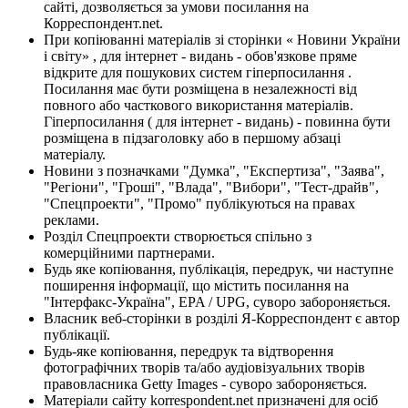
сайті, дозволяється за умови посилання на
Корреспондент.net.
При копіюванні матеріалів зі сторінки « Новини України
і світу» , для інтернет - видань - обов'язкове пряме
відкрите для пошукових систем гіперпосилання .
Посилання має бути розміщена в незалежності від
повного або часткового використання матеріалів.
Гіперпосилання ( для інтернет - видань) - повинна бути
розміщена в підзаголовку або в першому абзаці
матеріалу.
Новини з позначками "Думка", "Експертиза", "Заява",
"Регіони", "Гроші", "Влада", "Вибори", "Тест-драйв",
"Спецпроекти", "Промо" публікуються на правах
реклами.
Розділ Спецпроекти створюється спільно з
комерційними партнерами.
Будь яке копіювання, публікація, передрук, чи наступне
поширення інформації, що містить посилання на
"Інтерфакс-Україна", EPA / UPG, суворо забороняється.
Власник веб-сторінки в розділі Я-Корреспондент є автор
публікації.
Будь-яке копіювання, передрук та відтворення
фотографічних творів та/або аудіовізуальних творів
правовласника Getty Images - суворо забороняється.
Матеріали сайту korrespondent.net призначені для осіб