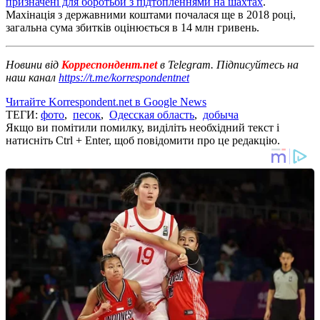
призначені для боротьби з підтопленнями на шахтах
.
Махінація з державними коштами почалася ще в 2018 році,
загальна сума збитків оцінюється в 14 млн гривень.
Новини від
Корреспондент.net
в Telegram. Підписуйтесь на
наш канал
https://t.me/korrespondentnet
Читайте Korrespondent.net в Google News
ТЕГИ:
фото
,
песок
,
Одесская область
,
добыча
Якщо ви помітили помилку, виділіть необхідний текст і
натисніть Ctrl + Enter, щоб повідомити про це редакцію.