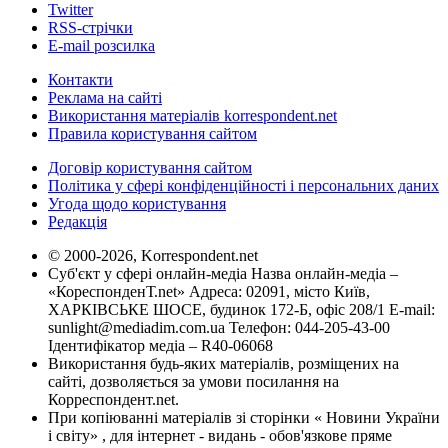
Twitter
RSS-стрічки
E-mail розсилка
Контакти
Реклама на сайті
Використання матеріалів korrespondent.net
Правила користування сайтом
Договір користування сайтом
Політика у сфері конфіденційності і персональних даних
Угода щодо користування
Редакція
© 2000-2026, Korrespondent.net
Суб'єкт у сфері онлайн-медіа Назва онлайн-медіа –
«КореспонденТ.net» Адреса: 02091, місто Київ,
ХАРКІВСЬКЕ ШОСЕ, будинок 172-Б, офіс 208/1 E-mail:
sunlight@mediadim.com.ua
Телефон: 044-205-43-00
Ідентифікатор медіа – R40-06068
Використання будь-яких матеріалів, розміщених на
сайті, дозволяється за умови посилання на
Корреспондент.net.
При копіюванні матеріалів зі сторінки « Новини України
і світу» , для інтернет - видань - обов'язкове пряме