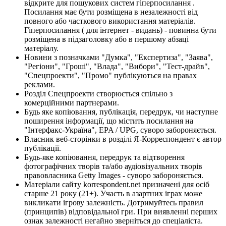
відкрите для пошукових систем гіперпосилання .
Посилання має бути розміщена в незалежності від
повного або часткового використання матеріалів.
Гіперпосилання ( для інтернет - видань) - повинна бути
розміщена в підзаголовку або в першому абзаці
матеріалу.
Новини з позначками "Думка", "Експертиза", "Заява",
"Регіони", "Гроші", "Влада", "Вибори", "Тест-драйв",
"Спецпроекти", "Промо" публікуються на правах
реклами.
Розділ Спецпроекти створюється спільно з
комерційними партнерами.
Будь яке копіювання, публікація, передрук, чи наступне
поширення інформації, що містить посилання на
"Інтерфакс-Україна", EPA / UPG, суворо забороняється.
Власник веб-сторінки в розділі Я-Корреспондент є автор
публікації.
Будь-яке копіювання, передрук та відтворення
фотографічних творів та/або аудіовізуальних творів
правовласника Getty Images - суворо забороняється.
Матеріали сайту korrespondent.net призначені для осіб
старше 21 року (21+). Участь в азартних іграх може
викликати ігрову залежність. Дотримуйтесь правил
(принципів) відповідальної гри. При виявленні перших
ознак залежності негайно зверніться до спеціаліста.