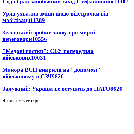
Суд обрав запобіжний захід Стефанішиній
14407
Уряд ухвалив зміни щодо відстрочки від
мобілізації
11389
Зеленський зробив заяву про мирні
переговори
10556
"Медові пастки": СБУ попередила
військових
10031
Майора ВСП викрили на "допомозі"
військовому в СЗЧ
9820
Залужний: Україна не вступить до НАТО
8626
Читати коментарі