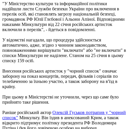
"У Міністерство культури та інформаційної політики
надійшли листи Служби безпеки України про включення в
перелік осіб, які становлять загрозу національній безпеці,
громадянок РФ Юлії Глєбової і Альони Апіної. Відповідними
наказами Мінкультури від 22 січня російських артисток
включили в перелік", - йдеться в повідомленні.
У відомстві нагадали, що процедура здійснюється
автоматично, адже, згідно з чинним законодавством,
повноваженнями вирішувати "включати" або "не включати" в
списки Мінкультури не наділене. Станом на 25 січня в цьому
списку 159 осіб.
Внесення російських артисток у "чорний список" означає
заборону на показ концертів, передач, фільмів і серіалів по
телебаченню за їхньою участю, а також заборону на в'їзд в
країну.
При цьому в Міністерстві не уточнили, через що саме було
прийнято таке рішення.
Раніше російський актор
Олексій Гуськов потрапив у "чорний
список"
Мінкульту. Він їздив в анексований Крим, а також
відкрито підтримує політику президента РФ Володимира
Путіна і був його довіреною особою на виборах.