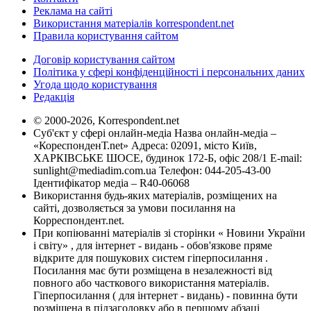
Реклама на сайті
Використання матеріалів korrespondent.net
Правила користування сайтом
Договір користування сайтом
Політика у сфері конфіденційності і персональних даних
Угода щодо користування
Редакція
© 2000-2026, Korrespondent.net
Суб'єкт у сфері онлайн-медіа Назва онлайн-медіа –
«КореспонденТ.net» Адреса: 02091, місто Київ,
ХАРКІВСЬКЕ ШОСЕ, будинок 172-Б, офіс 208/1 E-mail:
sunlight@mediadim.com.ua
Телефон: 044-205-43-00
Ідентифікатор медіа – R40-06068
Використання будь-яких матеріалів, розміщених на
сайті, дозволяється за умови посилання на
Корреспондент.net.
При копіюванні матеріалів зі сторінки « Новини України
і світу» , для інтернет - видань - обов'язкове пряме
відкрите для пошукових систем гіперпосилання .
Посилання має бути розміщена в незалежності від
повного або часткового використання матеріалів.
Гіперпосилання ( для інтернет - видань) - повинна бути
розміщена в підзаголовку або в першому абзаці