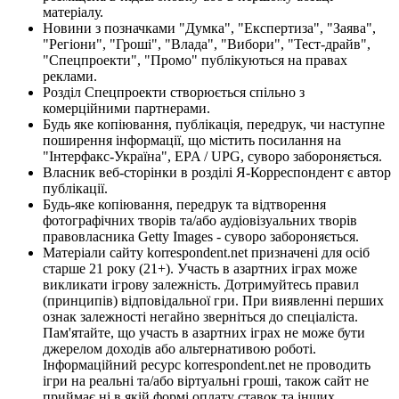
матеріалу.
Новини з позначками "Думка", "Експертиза", "Заява",
"Регіони", "Гроші", "Влада", "Вибори", "Тест-драйв",
"Спецпроекти", "Промо" публікуються на правах
реклами.
Розділ Спецпроекти створюється спільно з
комерційними партнерами.
Будь яке копіювання, публікація, передрук, чи наступне
поширення інформації, що містить посилання на
"Інтерфакс-Україна", EPA / UPG, суворо забороняється.
Власник веб-сторінки в розділі Я-Корреспондент є автор
публікації.
Будь-яке копіювання, передрук та відтворення
фотографічних творів та/або аудіовізуальних творів
правовласника Getty Images - суворо забороняється.
Матеріали сайту korrespondent.net призначені для осіб
старше 21 року (21+). Участь в азартних іграх може
викликати ігрову залежність. Дотримуйтесь правил
(принципів) відповідальної гри. При виявленні перших
ознак залежності негайно зверніться до спеціаліста.
Пам'ятайте, що участь в азартних іграх не може бути
джерелом доходів або альтернативою роботі.
Інформаційний ресурс korrespondent.net не проводить
ігри на реальні та/або віртуальні гроші, також сайт не
приймає ні в якій формі оплату ставок та інших