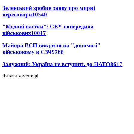
Зеленський зробив заяву про мирні
переговори
10540
"Медові пастки": СБУ попередила
військових
10017
Майора ВСП викрили на "допомозі"
військовому в СЗЧ
9768
Залужний: Україна не вступить до НАТО
8617
Читати коментарі