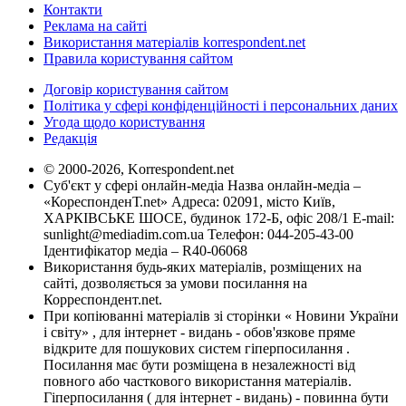
Контакти
Реклама на сайті
Використання матеріалів korrespondent.net
Правила користування сайтом
Договір користування сайтом
Політика у сфері конфіденційності і персональних даних
Угода щодо користування
Редакція
© 2000-2026, Korrespondent.net
Суб'єкт у сфері онлайн-медіа Назва онлайн-медіа –
«КореспонденТ.net» Адреса: 02091, місто Київ,
ХАРКІВСЬКЕ ШОСЕ, будинок 172-Б, офіс 208/1 E-mail:
sunlight@mediadim.com.ua
Телефон: 044-205-43-00
Ідентифікатор медіа – R40-06068
Використання будь-яких матеріалів, розміщених на
сайті, дозволяється за умови посилання на
Корреспондент.net.
При копіюванні матеріалів зі сторінки « Новини України
і світу» , для інтернет - видань - обов'язкове пряме
відкрите для пошукових систем гіперпосилання .
Посилання має бути розміщена в незалежності від
повного або часткового використання матеріалів.
Гіперпосилання ( для інтернет - видань) - повинна бути