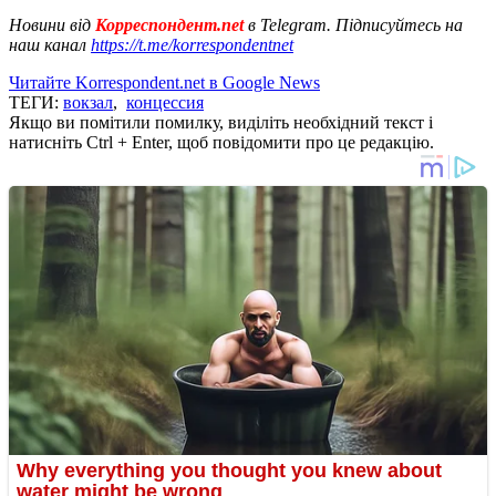
Новини від
Корреспондент.net
в Telegram. Підписуйтесь на
наш канал
https://t.me/korrespondentnet
Читайте Korrespondent.net в Google News
ТЕГИ:
вокзал
,
концессия
Якщо ви помітили помилку, виділіть необхідний текст і
натисніть Ctrl + Enter, щоб повідомити про це редакцію.