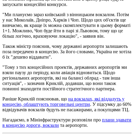
запускати концесійні конкурси.
"Ми плануємо зараз київський з вінницьким вокзалом. Потім
у нас Миколаїв, Дніпро, Харків і Чоп. Щодо цих об'єктів ще
вивчаємо, як краще їх можна скомплектувати в цьому форматі
1+1. Можливо, Чоп буде йти в парі зі Львовом, тому що це
більш логічно, враховуючи локацію", - заявив він.
Також міністр пояснив, чому державні аеропорти залишають
поза передачею в концесію. За його словами, Україна не хотіла
б їх "дешево віддавати".
"Тому з тих концесійних проектів, державних аеропортів ми
взяли паузу до періоду, коли авіація відновиться. Щодо
регіональних аеропортів, які на балансі облрад - там інша
ситуація", - зазначив Криклій, додавши, що вони також
повинні знаходити постійного стратегічного партнера.
Раніше Криклій пояснював, що
на вокзалах, які віддадуть у
концесію, облаштують торговельні центри
. У підсумку до 60%
відвідувачів вокзалів будуть не пасажирами, а покупцями ТЦ.
Нагадаємо, в Мінінфраструктури розповіли про
плани здавати
в концесію дороги, вокзали
та аеропорти.