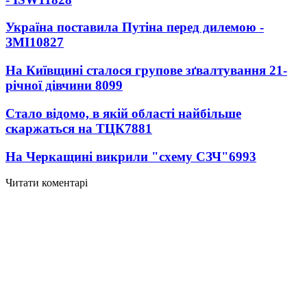
Україна поставила Путіна перед дилемою -
ЗМІ
10827
На Київщині сталося групове зґвалтування 21-
річної дівчини
8099
Стало відомо, в якій області найбільше
скаржаться на ТЦК
7881
На Черкащині викрили "схему СЗЧ"
6993
Читати коментарі