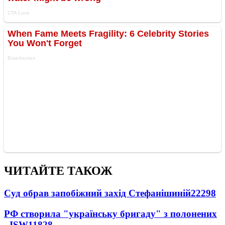
ЧИТАЙТЕ ТАКОЖ
Суд обрав запобіжний захід Стефанішиній
22298
РФ створила "українську бригаду" з полонених
- ISW
11828