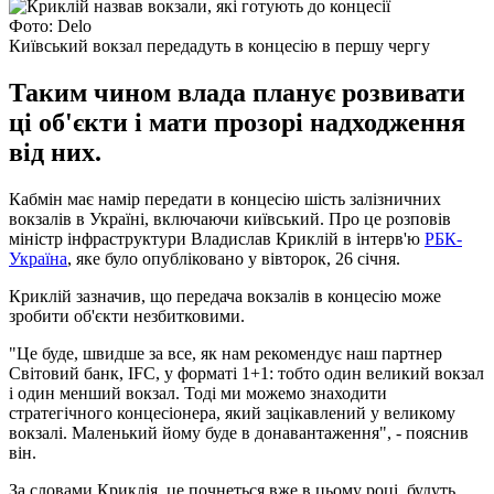
Фото: Delo
Київський вокзал передадуть в концесію в першу чергу
Таким чином влада планує розвивати
ці об'єкти і мати прозорі надходження
від них.
Кабмін має намір передати в концесію шість залізничних
вокзалів в Україні, включаючи київський. Про це розповів
міністр інфраструктури Владислав Криклій в інтерв'ю
РБК-
Україна
, яке було опубліковано у вівторок, 26 січня.
Криклій зазначив, що передача вокзалів в концесію може
зробити об'єкти незбитковими.
"Це буде, швидше за все, як нам рекомендує наш партнер
Світовий банк, IFC, у форматі 1+1: тобто один великий вокзал
і один менший вокзал. Тоді ми можемо знаходити
стратегічного концесіонера, який зацікавлений у великому
вокзалі. Маленький йому буде в донавантаження", - пояснив
він.
За словами Криклія, це почнеться вже в цьому році, будуть