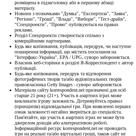
розміщена в підзаголовку або в першому абзаці
матеріалу.
Новини з позначками "Думка", "Експертиза", "Заява",
"Регіони", "Гроші", "Влада", "Вибори", "Тест-драйв",
"Спецпроекти", "Промо" публікуються на правах
реклами.
Розділ Спецпроекти створюється спільно з
комерційними партнерами.
Будь яке копіювання, публікація, передрук, чи наступне
поширення інформації, що містить посилання на
"Інтерфакс-Україна", EPA / UPG, суворо забороняється.
Власник веб-сторінки в розділі Я-Корреспондент є автор
публікації.
Будь-яке копіювання, передрук та відтворення
фотографічних творів та/або аудіовізуальних творів
правовласника Getty Images - суворо забороняється.
Матеріали сайту korrespondent.net призначені для осіб
старше 21 року (21+). Участь в азартних іграх може
викликати ігрову залежність. Дотримуйтесь правил
(принципів) відповідальної гри. При виявленні перших
ознак залежності негайно зверніться до спеціаліста.
Пам'ятайте, що участь в азартних іграх не може бути
джерелом доходів або альтернативою роботі.
Інформаційний ресурс korrespondent.net не проводить
ігри на реальні та/або віртуальні гроші, також сайт не