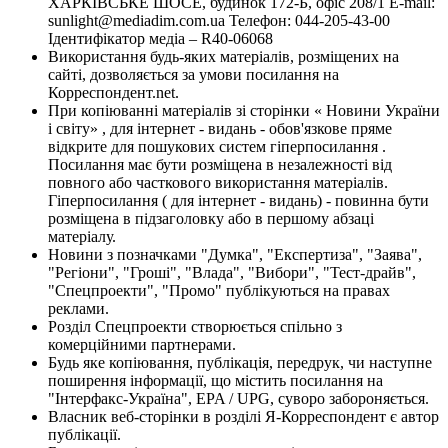
ХАРКІВСЬКЕ ШОСЕ, будинок 172-Б, офіс 208/1 E-mail:
sunlight@mediadim.com.ua
Телефон: 044-205-43-00
Ідентифікатор медіа – R40-06068
Використання будь-яких матеріалів, розміщених на
сайті, дозволяється за умови посилання на
Корреспондент.net.
При копіюванні матеріалів зі сторінки « Новини України
і світу» , для інтернет - видань - обов'язкове пряме
відкрите для пошукових систем гіперпосилання .
Посилання має бути розміщена в незалежності від
повного або часткового використання матеріалів.
Гіперпосилання ( для інтернет - видань) - повинна бути
розміщена в підзаголовку або в першому абзаці
матеріалу.
Новини з позначками "Думка", "Експертиза", "Заява",
"Регіони", "Гроші", "Влада", "Вибори", "Тест-драйв",
"Спецпроекти", "Промо" публікуються на правах
реклами.
Розділ Спецпроекти створюється спільно з
комерційними партнерами.
Будь яке копіювання, публікація, передрук, чи наступне
поширення інформації, що містить посилання на
"Інтерфакс-Україна", EPA / UPG, суворо забороняється.
Власник веб-сторінки в розділі Я-Корреспондент є автор
публікації.