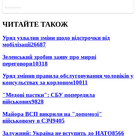
ЧИТАЙТЕ ТАКОЖ
Уряд ухвалив зміни щодо відстрочки від
мобілізації
26687
Зеленський зробив заяву про мирні
переговори
10318
Уряд змінив правила обслуговування чоловіків у
консульствах за кордоном
10011
"Медові пастки": СБУ попередила
військових
9828
Майора ВСП викрили на "допомозі"
військовому в СЗЧ
9405
Залужний: Україна не вступить до НАТО
8566