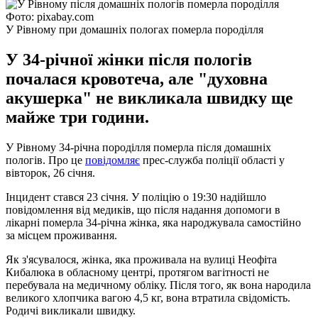
Фото: pixabay.com
У Рівному при домашніх пологах померла породілля
У 34-річної жінки після пологів
почалася кровотеча, але "духовна
акушерка" не викликала швидку ще
майже три години.
У Рівному 34-річна породілля померла після домашніх
пологів. Про це
повідомляє
прес-служба поліції області у
вівторок, 26 січня.
Інцидент стався 23 січня. У поліцію о 19:30 надійшло
повідомлення від медиків, що після надання допомоги в
лікарні померла 34-річна жінка, яка народжувала самостійно
за місцем проживання.
Як з'ясувалося, жінка, яка проживала на вулиці Неофіта
Кибалюка в обласному центрі, протягом вагітності не
перебувала на медичному обліку. Після того, як вона народила
великого хлопчика вагою 4,5 кг, вона втратила свідомість.
Родичі викликали швидку.