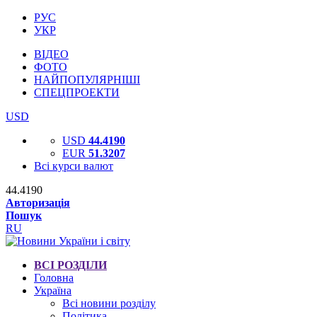
РУС
УКР
ВІДЕО
ФОТО
НАЙПОПУЛЯРНІШІ
СПЕЦПРОЕКТИ
USD
USD
44.4190
EUR
51.3207
Всі курси валют
44.4190
Авторизація
Пошук
RU
ВСІ РОЗДІЛИ
Головна
Україна
Всі новини розділу
Політика