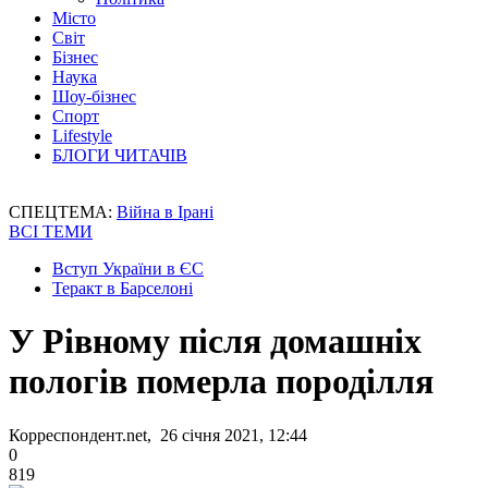
Місто
Світ
Бізнес
Наука
Шоу-бізнес
Спорт
Lifestyle
БЛОГИ ЧИТАЧІВ
СПЕЦТЕМА:
Війна в Ірані
ВСІ ТЕМИ
Вступ України в ЄС
Теракт в Барселоні
У Рівному після домашніх
пологів померла породілля
Корреспондент.net, 26 січня 2021, 12:44
0
819