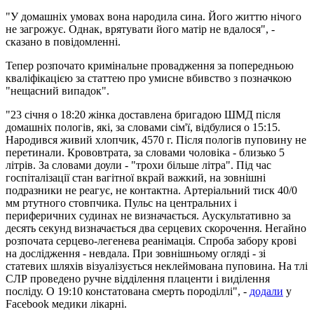
"У домашніх умовах вона народила сина. Його життю нічого
не загрожує. Однак, врятувати його матір не вдалося", -
сказано в повідомленні.
Тепер розпочато кримінальне провадження за попередньою
кваліфікацією за статтею про умисне вбивство з позначкою
"нещасний випадок".
"23 січня о 18:20 жінка доставлена ​​бригадою ШМД після
домашніх пологів, які, за словами сім'ї, відбулися о 15:15.
Народився живий хлопчик, 4570 г. Після пологів пуповину не
перетинали. Крововтрата, за словами чоловіка - близько 5
літрів. За словами доули - "трохи більше літра". Під час
госпіталізації стан вагітної вкрай важкий, на зовнішні
подразники не реагує, не контактна. Артеріальний тиск 40/0
мм ртутного стовпчика. Пульс на центральних і
периферичних судинах не визначається. Аускультативно за
десять секунд визначається два серцевих скорочення. Негайно
розпочата серцево-легенева реанімація. Спроба забору крові
на дослідження - невдала. При зовнішньому огляді - зі
статевих шляхів візуалізується неклеймована пуповина. На тлі
СЛР проведено ручне відділення плаценти і виділення
посліду. О 19:10 констатована смерть породіллі", -
додали
у
Facebook медики лікарні.