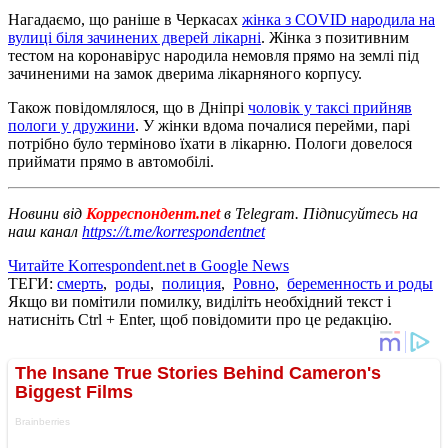
Нагадаємо, що раніше в Черкасах
жінка з COVID народила на
вулиці біля зачинених дверей лікарні
. Жінка з позитивним
тестом на коронавірус народила немовля прямо на землі під
зачиненими на замок дверима лікарняного корпусу.
Також повідомлялося, що в Дніпрі
чоловік у таксі прийняв
пологи у дружини
. У жінки вдома почалися перейми, парі
потрібно було терміново їхати в лікарню. Пологи довелося
приймати прямо в автомобілі.
Новини від
Корреспондент.net
в Telegram. Підписуйтесь на
наш канал
https://t.me/korrespondentnet
Читайте Korrespondent.net в Google News
ТЕГИ:
смерть
,
роды
,
полиция
,
Ровно
,
беременность и роды
Якщо ви помітили помилку, виділіть необхідний текст і
натисніть Ctrl + Enter, щоб повідомити про це редакцію.