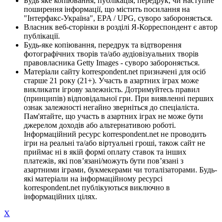
Будь яке копіювання, публікація, передрук, чи наступне
поширення інформації, що містить посилання на
"Інтерфакс-Україна", EPA / UPG, суворо забороняється.
Власник веб-сторінки в розділі Я-Корреспондент є автор
публікації.
Будь-яке копіювання, передрук та відтворення
фотографічних творів та/або аудіовізуальних творів
правовласника Getty Images - суворо забороняється.
Матеріали сайту korrespondent.net призначені для осіб
старше 21 року (21+). Участь в азартних іграх може
викликати ігрову залежність. Дотримуйтесь правил
(принципів) відповідальної гри. При виявленні перших
ознак залежності негайно зверніться до спеціаліста.
Пам'ятайте, що участь в азартних іграх не може бути
джерелом доходів або альтернативою роботі.
Інформаційний ресурс korrespondent.net не проводить
ігри на реальні та/або віртуальні гроші, також сайт не
приймає ні в якій формі оплату ставок та інших
платежів, які пов’язані/можуть бути пов’язані з
азартними іграми, букмекерами чи тоталізаторами. Будь-
які матеріали на інформаційному ресурсі
korrespondent.net публікуються виключно в
інформаційних цілях.
X