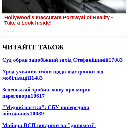
ЧИТАЙТЕ ТАКОЖ
Суд обрав запобіжний захід Стефанішиній
17083
Уряд ухвалив зміни щодо відстрочки від
мобілізації
11483
Зеленський зробив заяву про мирні
переговори
10617
"Медові пастки": СБУ попередила
військових
10089
Майора ВСП викрили на "допомозі"