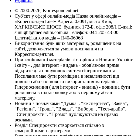
Редакція
© 2000-2026, Korrespondent.net
Суб'єкт у сфері онлайн-медіа Назва онлайн-медіа –
«КореспонденТ.net» Адреса: 02091, місто Київ,
ХАРКІВСЬКЕ ШОСЕ, будинок 172-Б, офіс 208/1 E-mail:
sunlight@mediadim.com.ua
Телефон: 044-205-43-00
Ідентифікатор медіа – R40-06068
Використання будь-яких матеріалів, розміщених на
сайті, дозволяється за умови посилання на
Корреспондент.net.
При копіюванні матеріалів зі сторінки « Новини України
і світу» , для інтернет - видань - обов'язкове пряме
відкрите для пошукових систем гіперпосилання .
Посилання має бути розміщена в незалежності від
повного або часткового використання матеріалів.
Гіперпосилання ( для інтернет - видань) - повинна бути
розміщена в підзаголовку або в першому абзаці
матеріалу.
Новини з позначками "Думка", "Експертиза", "Заява",
"Регіони", "Гроші", "Влада", "Вибори", "Тест-драйв",
"Спецпроекти", "Промо" публікуються на правах
реклами.
Розділ Спецпроекти створюється спільно з
комерційними партнерами.