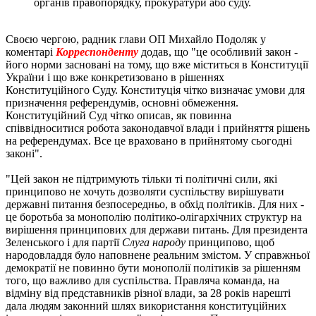
органів правопорядку, прокуратури або суду.
Своєю чергою, радник глави ОП Михайло Подоляк у
коментарі
Корреспонденту
додав, що "це особливий закон -
його норми засновані на тому, що вже міститься в Конституції
України і що вже конкретизовано в рішеннях
Конституційного Суду. Конституція чітко визначає умови для
призначення референдумів, основні обмеження.
Конституційний Суд чітко описав, як повинна
співвідноситися робота законодавчої влади і прийняття рішень
на референдумах. Все це враховано в прийнятому сьогодні
законі".
"Цей закон не підтримують тільки ті політичні сили, які
принципово не хочуть дозволяти суспільству вирішувати
державні питання безпосередньо, в обхід політиків. Для них -
це боротьба за монополію політико-олігархічних структур на
вирішення принципових для держави питань. Для президента
Зеленського і для партії
Слуга народу
принципово, щоб
народовладдя було наповнене реальним змістом. У справжньої
демократії не повинно бути монополії політиків за рішенням
того, що важливо для суспільства. Правляча команда, на
відміну від представників різної влади, за 28 років нарешті
дала людям законний шлях використання конституційних