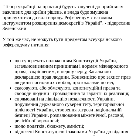
"Тепер українці на практиці будуть залучені до прийняття
важливих для країни рішень, а влада буде змушена
прислухатися до волі народу. Референдум є вагомим
інструментом розширення демократії в Україні", - підкреслив
Зеленський.
У той же час, не можуть бути предметом всеукраїнського
референдуму питання:
що суперечать положенням Конституції України,
загальновизнаним принципам і нормам міжнародного
права, закріпленим, в першу чергу, Загальною
декларацією прав людини, Конвенцією про захист прав
людини і основних свобод, протоколами до неї;
скасовують або обмежують конституційні права та
свободи людини і громадянина та гарантії їх реалізації;
спрямовані на ліквідацію незалежності України,
порушення державного суверенітету, територіальної
цілісності України, створення загрози національній
безпеці України, розпалювання міжетнічної, расової,
релігійної ворожнечі;
щодо податків, бюджету, амністії;
віднесені Конституцією і законами України до відання