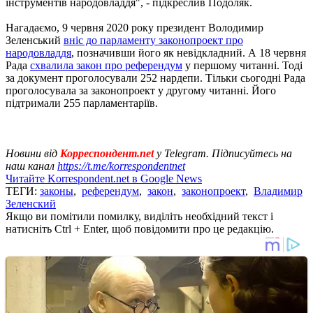
інструментів народовладдя", - підкреслив Подоляк.
Нагадаємо, 9 червня 2020 року президент Володимир
Зеленський
вніс до парламенту законопроект про
народовладдя
, позначивши його як невідкладний. А 18 червня
Рада
схвалила закон про референдум
у першому читанні. Тоді
за документ проголосували 252 нардепи. Тільки сьогодні Рада
проголосувала за законопроект у другому читанні. Його
підтримали 255 парламентаріїв.
Новини від
Корреспондент.net
у Telegram. Підписуйтесь на
наш канал
https://t.me/korrespondentnet
Читайте Korrespondent.net в Google News
ТЕГИ:
законы
,
референдум
,
закон
,
законопроект
,
Владимир
Зеленский
Якщо ви помітили помилку, виділіть необхідний текст і
натисніть Ctrl + Enter, щоб повідомити про це редакцію.