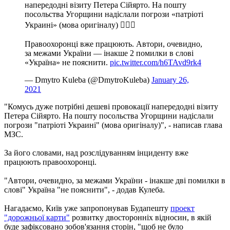
напередодні візиту Петера Сійярто. На пошту
посольства Угорщини надіслали погрози «патріоті
Украині» (мова оригіналу) 🤦🏻‍♂️
Правоохоронці вже працюють. Автори, очевидно,
за межами України — інакше 2 помилки в слові
«Україна» не пояснити.
pic.twitter.com/h6TAvd9rk4
— Dmytro Kuleba (@DmytroKuleba)
January 26,
2021
"Комусь дуже потрібні дешеві провокації напередодні візиту
Петера Сійярто. На пошту посольства Угорщини надіслали
погрози "патріоті Украині" (мова оригіналу)", - написав глава
МЗС.
За його словами, над розслідуванням інциденту вже
працюють правоохоронці.
"Автори, очевидно, за межами України - інакше дві помилки в
слові" Україна "не пояснити", - додав Кулеба.
Нагадаємо, Київ уже запропонував Будапешту
проект
"дорожньої карти"
розвитку двосторонніх відносин, в якій
буде зафіксовано зобов'язання сторін, "щоб не було