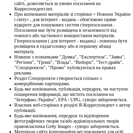
сайті, дозволяється за умови посилання на
Корреспондент.net.
При копіюванні матеріалів зі сторінки « Новини України
і світу» , для інтернет - видань - обов'язкове пряме
відкрите для пошукових систем гіперпосилання .
Посилання має бути розміщена в незалежності від
повного або часткового використання матеріалів.
Гіперпосилання ( для інтернет - видань) - повинна бути
розміщена в підзаголовку або в першому абзаці
матеріалу.
Новини з позначками "Думка", "Експертиза", "Заява",
"Регіони", "Гроші", "Влада", "Вибори", "Тест-драйв",
"Спецпроекти", "Промо" публікуються на правах
реклами.
Розділ Спецпроекти створюється спільно з
комерційними партнерами.
Будь яке копіювання, публікація, передрук, чи наступне
поширення інформації, що містить посилання на
"Інтерфакс-Україна", EPA / UPG, суворо забороняється.
Власник веб-сторінки в розділі Я-Корреспондент є автор
публікації.
Будь-яке копіювання, передрук та відтворення
фотографічних творів та/або аудіовізуальних творів
правовласника Getty Images - суворо забороняється.
Матеріали сайту korrespondent.net призначені для осіб