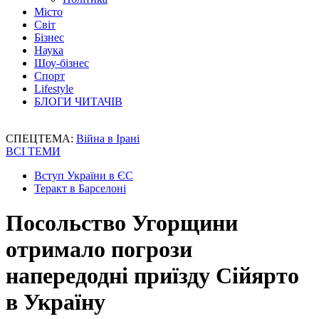
Місто
Світ
Бізнес
Наука
Шоу-бізнес
Спорт
Lifestyle
БЛОГИ ЧИТАЧІВ
СПЕЦТЕМА:
Війна в Ірані
ВСІ ТЕМИ
Вступ України в ЄС
Теракт в Барселоні
Посольство Угорщини
отримало погрози
напередодні приїзду Сійярто
в Україну