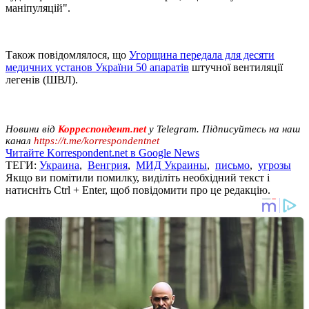
маніпуляцій".
Також повідомлялося, що
Угорщина передала для десяти
медичних установ України 50 апаратів
штучної вентиляції
легенів (ШВЛ).
Новини від
Корреспондент.net
у Telegram. Підписуйтесь на наш
канал
https://t.me/korrespondentnet
Читайте Korrespondent.net в Google News
ТЕГИ:
Украина
,
Венгрия
,
МИД Украины
,
письмо
,
угрозы
Якщо ви помітили помилку, виділіть необхідний текст і
натисніть Ctrl + Enter, щоб повідомити про це редакцію.