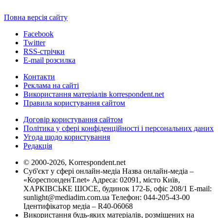
Повна версія сайту
Facebook
Twitter
RSS-стрічки
E-mail розсилка
Контакти
Реклама на сайті
Використання матеріалів korrespondent.net
Правила користування сайтом
Договір користування сайтом
Політика у сфері конфіденційності і персональних даних
Угода щодо користування
Редакція
© 2000-2026, Korrespondent.net
Суб'єкт у сфері онлайн-медіа Назва онлайн-медіа –
«КореспонденТ.net» Адреса: 02091, місто Київ,
ХАРКІВСЬКЕ ШОСЕ, будинок 172-Б, офіс 208/1 E-mail:
sunlight@mediadim.com.ua
Телефон: 044-205-43-00
Ідентифікатор медіа – R40-06068
Використання будь-яких матеріалів, розміщених на