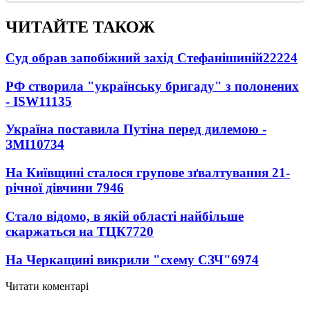
ЧИТАЙТЕ ТАКОЖ
Суд обрав запобіжний захід Стефанішиній
22224
РФ створила "українську бригаду" з полонених
- ISW
11135
Україна поставила Путіна перед дилемою -
ЗМІ
10734
На Київщині сталося групове зґвалтування 21-
річної дівчини
7946
Стало відомо, в якій області найбільше
скаржаться на ТЦК
7720
На Черкащині викрили "схему СЗЧ"
6974
Читати коментарі