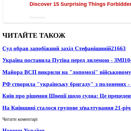
ЧИТАЙТЕ ТАКОЖ
Суд обрав запобіжний захід Стефанішиній
21663
Україна поставила Путіна перед дилемою - ЗМІ
10
Майора ВСП викрили на "допомозі" військовому
РФ створила "українську бригаду" з полонених -
Київ про рішення Швеції щодо судна: Це прецеден
На Київщині сталося групове зґвалтування 21-річ
Читати коментарі
Новини України