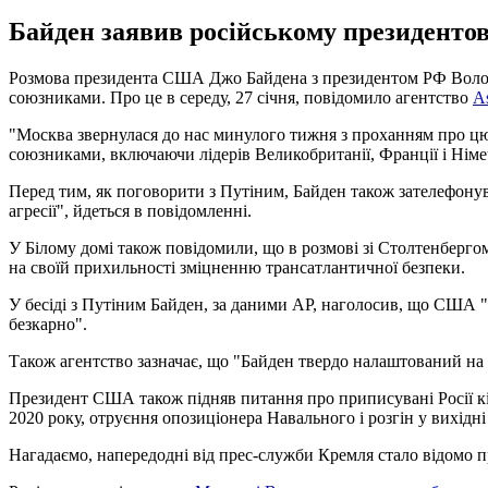
Байден заявив російському президентов
Розмова президента США Джо Байдена з президентом РФ Володи
союзниками. Про це в середу, 27 січня, повідомило агентство
As
"Москва звернулася до нас минулого тижня з проханням про цю б
союзниками, включаючи лідерів Великобританії, Франції і Німеч
Перед тим, як поговорити з Путіним, Байден також зателефону
агресії", йдеться в повідомленні.
У Білому домі також повідомили, що в розмові зі Столтенберго
на своїй прихильності зміцненню трансатлантичної безпеки.
У бесіді з Путіним Байден, за даними АР, наголосив, що США "б
безкарно".
Також агентство зазначає, що "Байден твердо налаштований на п
Президент США також підняв питання про приписувані Росії кіб
2020 року, отруєння опозиціонера Навального і розгін у вихідні
Нагадаємо, напередодні від прес-служби Кремля стало відомо 