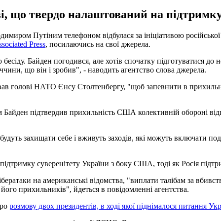
і, що твердо налаштований на підтримку
миром Путіним телефоном відбулася за ініціативою російської 
sociated Press
, посилаючись на свої джерела.
есіду. Байден погодився, але хотів спочатку підготуватися до н
чини, що він і зробив", - наводить агентство слова джерела.
вав голові НАТО Єнсу Столтенбергу, "щоб запевнити в прихильн
м Байден підтвердив прихильність США колективній обороні відп
удуть захищати себе і вживуть заходів, які можуть включати под
ідтримку суверенітету України з боку США, тоді як Росія підтри
ератаки на американські відомства, "виплати талібам за вбивст
 його прихильників", йдеться в повідомленні агентства.
про
розмову двох президентів, в ході якої піднімалося питання Ук