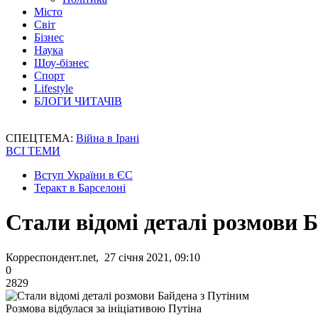
Місто
Світ
Бізнес
Наука
Шоу-бізнес
Спорт
Lifestyle
БЛОГИ ЧИТАЧІВ
СПЕЦТЕМА:
Війна в Ірані
ВСІ ТЕМИ
Вступ України в ЄС
Теракт в Барселоні
Стали відомі деталі розмови 
Корреспондент.net, 27 січня 2021, 09:10
0
2829
Розмова відбулася за ініціативою Путіна