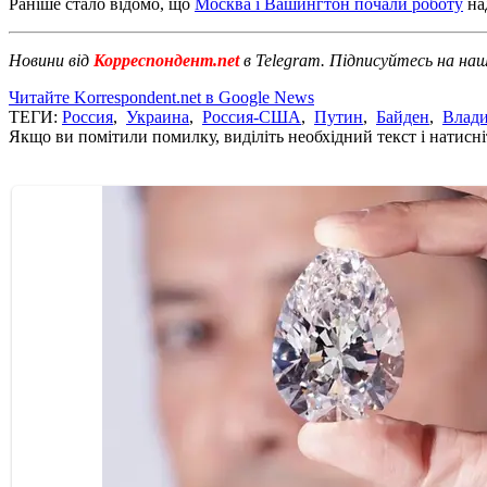
Раніше стало відомо, що
Москва і Вашингтон почали роботу
на
Новини від
Корреспондент.net
в Telegram. Підписуйтесь на на
Читайте Korrespondent.net в Google News
ТЕГИ:
Россия
,
Украина
,
Россия-США
,
Путин
,
Байден
,
Влад
Якщо ви помітили помилку, виділіть необхідний текст і натисніт