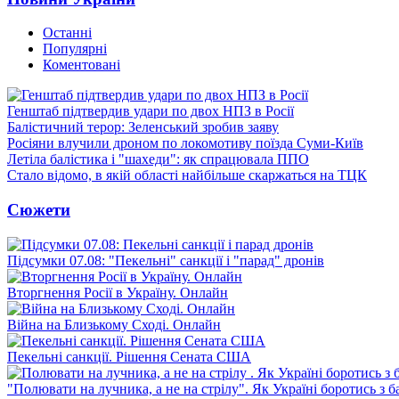
Останні
Популярні
Коментовані
Генштаб підтвердив удари по двох НПЗ в Росії
Балістичний терор: Зеленський зробив заяву
Росіяни влучили дроном по локомотиву поїзда Суми-Київ
Летіла балістика і "шахеди": як спрацювала ППО
Стало відомо, в якій області найбільше скаржаться на ТЦК
Сюжети
Підсумки 07.08: "Пекельні" санкції і "парад" дронів
Вторгнення Росії в Україну. Онлайн
Війна на Близькому Сході. Онлайн
Пекельні санкції. Рішення Сената США
"Полювати на лучника, а не на стрілу". Як Україні боротись з 