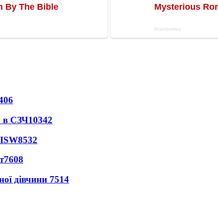
406
 в СЗЧ
10342
 ISW
8532
т
7608
ної дівчини
7514