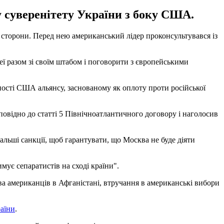
 суверенітету України з боку США.
сторони. Перед нею американський лідер проконсультувався із
еї разом зі своїм штабом і поговорити з європейськими
ості США альянсу, заснованому як оплоту проти російської
овідно до статті 5 Північноатлантичного договору і наголосив
альші санкції, щоб гарантувати, що Москва не буде діяти
мує сепаратистів на сході країни".
ва американців в Афганістані, втручання в американські вибори
раїни
.