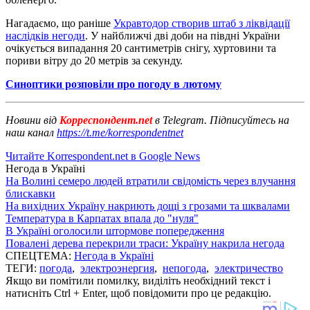
Нагадаємо, що раніше
Укравтодор створив штаб з ліквідації
наслідків негоди
. У найближчі дві доби на півдні України
очікується випадання 20 сантиметрів снігу, хуртовини та
пориви вітру до 20 метрів за секунду.
Синоптики розповіли про погоду в лютому
Новини від
Корреспондент.net
в Telegram. Підписуйтесь на
наш канал
https://t.me/korrespondentnet
Читайте Korrespondent.net в Google News
Негода в Україні
На Волині семеро людей втратили свідомість через влучання
блискавки
На вихідних Україну накриють дощі з грозами та шквалами
Температура в Карпатах впала до "нуля"
В Україні оголосили штормове попередження
Повалені дерева перекрили траси: Україну накрила негода
СПЕЦТЕМА:
Негода в Україні
ТЕГИ:
погода
,
электроэнергия
,
непогода
,
электричество
Якщо ви помітили помилку, виділіть необхідний текст і
натисніть Ctrl + Enter, щоб повідомити про це редакцію.