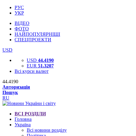
РУС
УКР
ВІДЕО
ФОТО
НАЙПОПУЛЯРНІШІ
СПЕЦПРОЕКТИ
USD
USD
44.4190
EUR
51.3207
Всі курси валют
44.4190
Авторизація
Пошук
RU
ВСІ РОЗДІЛИ
Головна
Україна
Всі новини розділу
Політика