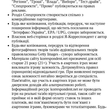
"Регіони", "Гроші", "Влада", "Вибори", "Тест-драйв",
"Спецпроекти", "Промо" публікуються на правах
реклами.
Розділ Спецпроекти створюється спільно з
комерційними партнерами.
Будь яке копіювання, публікація, передрук, чи наступне
поширення інформації, що містить посилання на
"Інтерфакс-Україна", EPA / UPG, суворо забороняється.
Власник веб-сторінки в розділі Я-Корреспондент є автор
публікації.
Будь-яке копіювання, передрук та відтворення
фотографічних творів та/або аудіовізуальних творів
правовласника Getty Images - суворо забороняється.
Матеріали сайту korrespondent.net призначені для осіб
старше 21 року (21+). Участь в азартних іграх може
викликати ігрову залежність. Дотримуйтесь правил
(принципів) відповідальної гри. При виявленні перших
ознак залежності негайно зверніться до спеціаліста.
Пам'ятайте, що участь в азартних іграх не може бути
джерелом доходів або альтернативою роботі.
Інформаційний ресурс korrespondent.net не проводить
ігри на реальні та/або віртуальні гроші, також сайт не
приймає ні в якій формі оплату ставок та інших
платежів, які пов’язані/можуть бути пов’язані з
азартними іграми, букмекерами чи тоталізаторами. Будь-