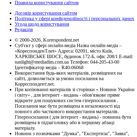
Правила користування сайтом
Договір користування сайтом
Політика у сфері конфіденційності і персональних даних
Угода щодо користування
Редакція
© 2000-2026, Korrespondent.net
Суб'єкт у сфері онлайн-медіа Назва онлайн-медіа –
«КореспонденТ.net» Адреса: 02091, місто Київ,
ХАРКІВСЬКЕ ШОСЕ, будинок 172-Б, офіс 208/1 E-mail:
sunlight@mediadim.com.ua
Телефон: 044-205-43-00
Ідентифікатор медіа – R40-06068
Використання будь-яких матеріалів, розміщених на
сайті, дозволяється за умови посилання на
Корреспондент.net.
При копіюванні матеріалів зі сторінки « Новини України
і світу» , для інтернет - видань - обов'язкове пряме
відкрите для пошукових систем гіперпосилання .
Посилання має бути розміщена в незалежності від
повного або часткового використання матеріалів.
Гіперпосилання ( для інтернет - видань) - повинна бути
розміщена в підзаголовку або в першому абзаці
матеріалу.
Новини з позначками "Думка", "Експертиза", "Заява",