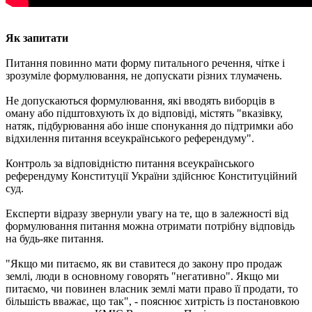
Як запитати
Питання повинно мати форму питального речення, чітке і
зрозуміле формулювання, не допускати різних тлумачень.
Не допускаються формулювання, які вводять виборців в
оману або підштовхують їх до відповіді, містять "вказівку,
натяк, підбурювання або інше спонукання до підтримки або
відхилення питання всеукраїнського референдуму".
Контроль за відповідністю питання всеукраїнського
референдуму Конституції України здійснює Конституційний
суд.
Експерти відразу звернули увагу на те, що в залежності від
формулювання питання можна отримати потрібну відповідь
на будь-яке питання.
"Якщо ми питаємо, як ви ставитеся до закону про продаж
землі, люди в основному говорять "негативно". Якщо ми
питаємо, чи повинен власник землі мати право її продати, то
більшість вважає, що так", - пояснює хитрість із постановкою