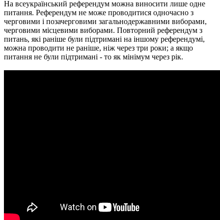
На всеукраїнський референдум можна виносити лише одне
питання. Референдум не може проводитися одночасно з
черговими і позачерговими загальнодержавними виборами,
черговими місцевими виборами. Повторний референдум з
питань, які раніше були підтримані на іншому референдумі,
можна проводити не раніше, ніж через три роки; а якщо
питання не були підтримані - то як мінімум через рік.