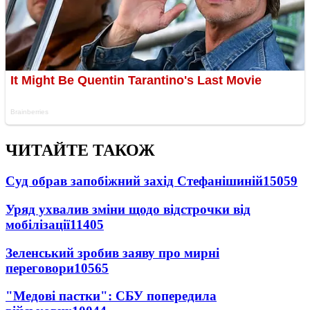
ЧИТАЙТЕ ТАКОЖ
Суд обрав запобіжний захід Стефанішиній
15059
Уряд ухвалив зміни щодо відстрочки від
мобілізації
11405
Зеленський зробив заяву про мирні
переговори
10565
"Медові пастки": СБУ попередила