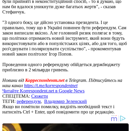
були прийняті в неконституційний спосіб, - то я думаю, що
нам би вдалося уникнути дуже багатьох жертв", - сказав
Стефанчук.
"З одного боку, це дійсно установка президента. І це
правильно, тому що в Україні повинен бути референдум. Сам
закон виписали якісно. Але головний ризик полягає в тому,
що політики отримають новий інструмент, який вони будуть
використовувати або в популістських цілях, або для того, щоб
роз'єднувати і поляризувати суспільство", - прокоментував
новий закон політолог Ігор Попов.
Проведення одного референдуму обійдеться держбюджету
приблизно в 2 мільярди гривень.
Новини від
Корреспондент.net
в Telegram. Підписуйтесь на
наш канал
https://t.me/korrespondentnet
Читайте Korrespondent.net в Google News
СПЕЦТЕМА:
Сюжети
ТЕГИ:
референдум
,
Владимир Зеленский
Якщо ви помітили помилку, виділіть необхідний текст і
натисніть Ctrl + Enter, щоб повідомити про це редакцію.