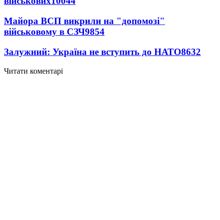
військових
10044
Майора ВСП викрили на "допомозі"
військовому в СЗЧ
9854
Залужний: Україна не вступить до НАТО
8632
Читати коментарі