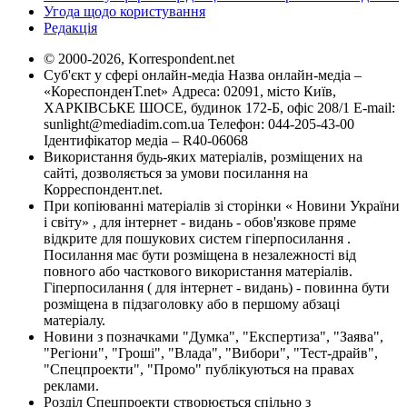
Угода щодо користування
Редакція
© 2000-2026, Korrespondent.net
Суб'єкт у сфері онлайн-медіа Назва онлайн-медіа –
«КореспонденТ.net» Адреса: 02091, місто Київ,
ХАРКІВСЬКЕ ШОСЕ, будинок 172-Б, офіс 208/1 E-mail:
sunlight@mediadim.com.ua
Телефон: 044-205-43-00
Ідентифікатор медіа – R40-06068
Використання будь-яких матеріалів, розміщених на
сайті, дозволяється за умови посилання на
Корреспондент.net.
При копіюванні матеріалів зі сторінки « Новини України
і світу» , для інтернет - видань - обов'язкове пряме
відкрите для пошукових систем гіперпосилання .
Посилання має бути розміщена в незалежності від
повного або часткового використання матеріалів.
Гіперпосилання ( для інтернет - видань) - повинна бути
розміщена в підзаголовку або в першому абзаці
матеріалу.
Новини з позначками "Думка", "Експертиза", "Заява",
"Регіони", "Гроші", "Влада", "Вибори", "Тест-драйв",
"Спецпроекти", "Промо" публікуються на правах
реклами.
Розділ Спецпроекти створюється спільно з