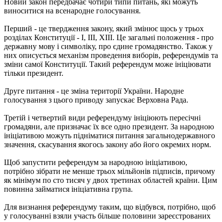
Новий закон передбачає чотири типи питань, які можуть
виноситися на всенародне голосування.
Перший - це твердження закону, який змінює щось у трьох
розділах Конституції - I, III, XIII. Це загальні положення - про
державну мову і символіку, про єдине громадянство. Також у
них описується механізм проведення виборів, референдумів та
зміни самої Конституції. Такий референдум може ініціювати
тільки президент.
Друге питання - це зміна території України. Народне
голосування з цього приводу запускає Верховна Рада.
Третій і четвертий види референдуму ініціюють пересічні
громадяни, але призначає їх все одно президент. За народною
ініціативою можуть підніматися питання загальнодержавного
значення, скасування якогось закону або його окремих норм.
Щоб запустити референдум за народною ініціативою,
потрібно зібрати не менше трьох мільйонів підписів, причому
як мінімум по сто тисяч у двох третинах областей країни. Цим
повинна займатися ініціативна група.
Для визнання референдуму таким, що відбувся, потрібно, щоб
у голосуванні взяли участь більше половини зареєстрованих