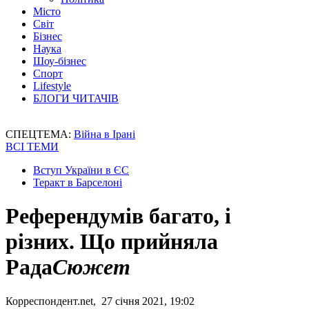
Місто
Світ
Бізнес
Наука
Шоу-бізнес
Спорт
Lifestyle
БЛОГИ ЧИТАЧІВ
СПЕЦТЕМА:
Війна в Ірані
ВСІ ТЕМИ
Вступ України в ЄС
Теракт в Барселоні
Референдумів багато, і
різних. Що прийняла
Рада
Сюжет
Корреспондент.net, 27 січня 2021, 19:02