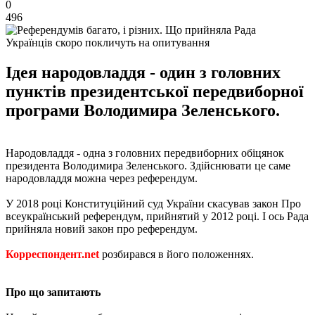
0
496
Українців скоро покличуть на опитування
Ідея народовладдя - один з головних
пунктів президентської передвиборної
програми Володимира Зеленського.
Народовладдя - одна з головних передвиборних обіцянок
президента Володимира Зеленського. Здійснювати це саме
народовладдя можна через референдум.
У 2018 році Конституційний суд України скасував закон Про
всеукраїнський референдум, прийнятий у 2012 році. І ось Рада
прийняла новий закон про референдум.
Корреспондент.net
розбирався в його положеннях.
Про що запитають