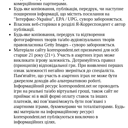
комерційними партнерами.
Будь яке копіювання, публікація, передрук, чи наступне
поширення інформації, що містить посилання на
"Інтерфакс-Україна", EPA / UPG, суворо забороняється.
Власник веб-сторінки в розділі Я-Корреспондент є автор
публікації.
Будь-яке копіювання, передрук та відтворення
фотографічних творів та/або аудіовізуальних творів
правовласника Getty Images - суворо забороняється.
Матеріали сайту korrespondent.net призначені для осіб
старше 21 року (21+). Участь в азартних іграх може
викликати ігрову залежність. Дотримуйтесь правил
(принципів) відповідальної гри. При виявленні перших
ознак залежності негайно зверніться до спеціаліста.
Пам'ятайте, що участь в азартних іграх не може бути
джерелом доходів або альтернативою роботі.
Інформаційний ресурс korrespondent.net не проводить
ігри на реальні та/або віртуальні гроші, також сайт не
приймає ні в якій формі оплату ставок та інших
платежів, які пов’язані/можуть бути пов’язані з
азартними іграми, букмекерами чи тоталізаторами. Будь-
які матеріали на інформаційному ресурсі
korrespondent.net публікуються виключно в
інформаційних цілях.