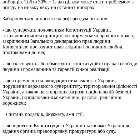
виборців. Тобто 50% + 1, що цілком може стати проблемою з
огляду на низьку явку на останніх виборах.
Забороняється виносити на референдум питання:
- що суперечать положенням Конституції України,
загальновизнаним принципам і нормам міжнародного права,
закріпленим Загальною декларацією прав людини,
Конвенцією про захист прав людини і основних свобод,
протоколами до неї;
- що скасовують або обмежують конституційні права і свободи
людини і громадянина та гарантії їхньої реалізації;
- що спрямовані на ліквідацію незалежності України,
порушення державного суверенітету, територіальної цілісності
України, а також на створення загрози національній безпеці
України, розпалювання міжетнічної, расової, релігійної
ворожнечі;
- з питань податків, бюджету, амністії;
- що віднесені Конституцією України і законами України до
відання органів правопорядку, прокуратури або суду.