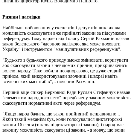
питання директор КМІС Володимир Паніотто.
Ризики і наслідки
Найбільші побоювання у експертів і депутатів викликала
можливість скасовувати вже прийняті закони за підсумками
референдуму. Тому нардеп від Голосу Сергій Рахманін назвав
закон Зеленського "ядерною валізкою, яка може поховати
Україну" і інструментом "маніпулятивних референдумів".
"Будь-хто з будь-якого приводу зможе змінювати, коригувати
або скасовувати закони з невідомих причин, прикриваючись
волею народу. Таке робили неодноразово, це дуже старий
прийом, який використовували злочинці і шахраї навіть
вселенських масштабів", - пояснив Рахманін.
Перший віце-спікер Верховної Ради Руслан Стефанчук назвав
"елементом народного вето" передбачену законом можливість
скасовувати нормативні акти через референдум.
"Якщо народ бачить, що закон прийнятий неправильно...
Якби такий механізм був, коли голосувалися диктаторські
закони 16 січня (так звані диктаторські закони), і народ має
законну можливість скасувати ці закони, - я мовчу, що вони