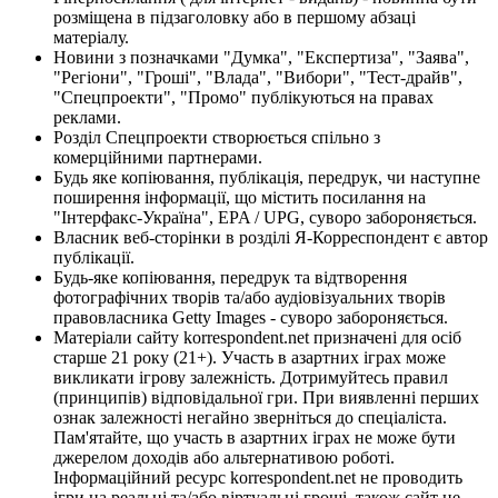
розміщена в підзаголовку або в першому абзаці
матеріалу.
Новини з позначками "Думка", "Експертиза", "Заява",
"Регіони", "Гроші", "Влада", "Вибори", "Тест-драйв",
"Спецпроекти", "Промо" публікуються на правах
реклами.
Розділ Спецпроекти створюється спільно з
комерційними партнерами.
Будь яке копіювання, публікація, передрук, чи наступне
поширення інформації, що містить посилання на
"Інтерфакс-Україна", EPA / UPG, суворо забороняється.
Власник веб-сторінки в розділі Я-Корреспондент є автор
публікації.
Будь-яке копіювання, передрук та відтворення
фотографічних творів та/або аудіовізуальних творів
правовласника Getty Images - суворо забороняється.
Матеріали сайту korrespondent.net призначені для осіб
старше 21 року (21+). Участь в азартних іграх може
викликати ігрову залежність. Дотримуйтесь правил
(принципів) відповідальної гри. При виявленні перших
ознак залежності негайно зверніться до спеціаліста.
Пам'ятайте, що участь в азартних іграх не може бути
джерелом доходів або альтернативою роботі.
Інформаційний ресурс korrespondent.net не проводить
ігри на реальні та/або віртуальні гроші, також сайт не