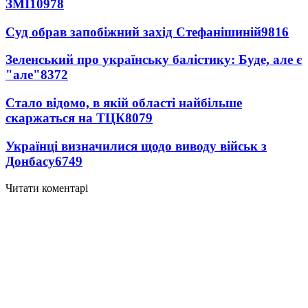
ЗМІ
10978
Суд обрав запобіжний захід Стефанішиній
9816
Зеленський про українську балістику: Буде, але є
"але"
8372
Стало відомо, в якій області найбільше
скаржаться на ТЦК
8079
Українці визначилися щодо виводу військ з
Донбасу
6749
Читати коментарі