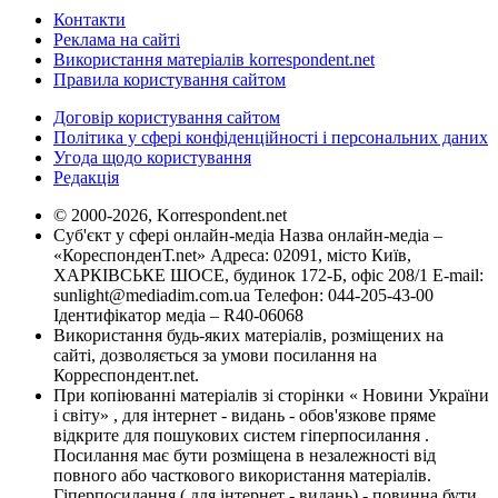
Контакти
Реклама на сайті
Використання матеріалів korrespondent.net
Правила користування сайтом
Договір користування сайтом
Політика у сфері конфіденційності і персональних даних
Угода щодо користування
Редакція
© 2000-2026, Korrespondent.net
Суб'єкт у сфері онлайн-медіа Назва онлайн-медіа –
«КореспонденТ.net» Адреса: 02091, місто Київ,
ХАРКІВСЬКЕ ШОСЕ, будинок 172-Б, офіс 208/1 E-mail:
sunlight@mediadim.com.ua
Телефон: 044-205-43-00
Ідентифікатор медіа – R40-06068
Використання будь-яких матеріалів, розміщених на
сайті, дозволяється за умови посилання на
Корреспондент.net.
При копіюванні матеріалів зі сторінки « Новини України
і світу» , для інтернет - видань - обов'язкове пряме
відкрите для пошукових систем гіперпосилання .
Посилання має бути розміщена в незалежності від
повного або часткового використання матеріалів.
Гіперпосилання ( для інтернет - видань) - повинна бути