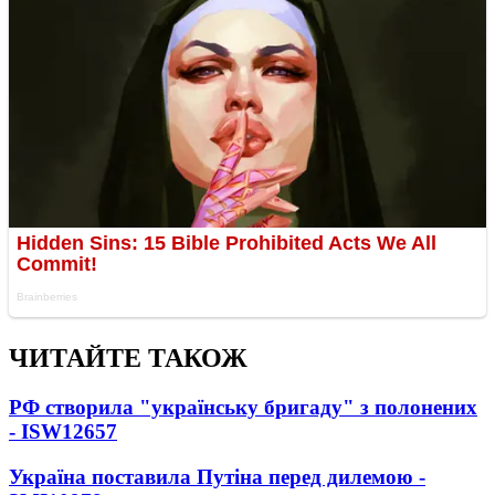
ЧИТАЙТЕ ТАКОЖ
РФ створила "українську бригаду" з полонених
- ISW
12657
Україна поставила Путіна перед дилемою -