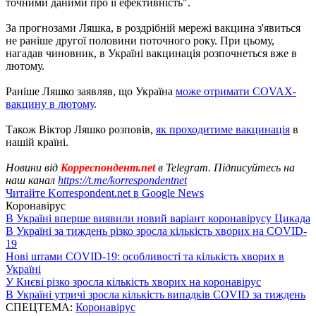
точними даними про її ефективність".
За прогнозами Ляшка, в роздрібній мережі вакцина з'явиться
не раніше другої половини поточного року. При цьому,
нагадав чиновник, в Україні вакцинація розпочнеться вже в
лютому.
Раніше Ляшко заявляв, що Україна
може отримати COVAX-
вакцину в лютому
.
Також Віктор Ляшко розповів,
як проходитиме вакцинація
в
нашій країні.
Новини від
Корреспондент.net
в Telegram. Підписуйтесь на
наш канал
https://t.me/korrespondentnet
Читайте Korrespondent.net в Google News
Коронавірус
В Україні вперше виявили новий варіант коронавірусу Цикада
В Україні за тиждень різко зросла кількість хворих на COVID-
19
Нові штами COVID-19: особливості та кількість хворих в
Україні
У Києві різко зросла кількість хворих на коронавірус
В Україні утричі зросла кількість випадків COVID за тиждень
СПЕЦТЕМА:
Коронавірус