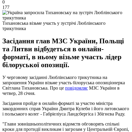
0
177
Тихановська візьме участь у зустрічі Люблінського
трикутника
Засідання глав МЗС України, Польщі
та Литви відбудеться в онлайн-
форматі, в ньому візьме участь лідер
білоруської опозиції.
У черговому засіданні Люблінського трикутника на
запрошення України візьме участь білоруська опозиціонерка
Світлана Тихановська. Про це
повідомляє
МЗС України в
четвер, 28 січня.
Засідання пройде в онлайн-форматі за участю міністра
закордонних справ України Дмитра Кулеби і його литовського
і польського колег - Габріеліуса Ландсбергіса і Збігнєва Раду.
"Глави зовнішньополітичних відомств обговорять спільні
кроки для протидії викликам і загрозам у Центральній Європі,