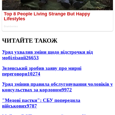
ЧИТАЙТЕ ТАКОЖ
Уряд ухвалив зміни щодо відстрочки від
мобілізації
26653
Зеленський зробив заяву про мирні
переговори
10274
Уряд змінив правила обслуговування чоловіків у
консульствах за кордоном
9972
"Медові пастки": СБУ попередила
військових
9787