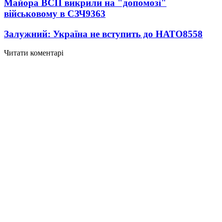
Майора ВСП викрили на "допомозі"
військовому в СЗЧ
9363
Залужний: Україна не вступить до НАТО
8558
Читати коментарі