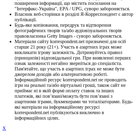
поширення інформації, що містить посилання на
"Інтерфакс-Україна", EPA / UPG, суворо забороняється.
Власник веб-сторінки в розділі Я-Корреспондент є автор
публікації.
Будь-яке копіювання, передрук та відтворення
фотографічних творів та/або аудіовізуальних творів
правовласника Getty Images - суворо забороняється.
Матеріали сайту korrespondent.net призначені для осіб
старше 21 року (21+). Участь в азартних іграх може
викликати ігрову залежність. Дотримуйтесь правил
(принципів) відповідальної гри. При виявленні перших
ознак залежності негайно зверніться до спеціаліста.
Пам'ятайте, що участь в азартних іграх не може бути
джерелом доходів або альтернативою роботі.
Інформаційний ресурс korrespondent.net не проводить
ігри на реальні та/або віртуальні гроші, також сайт не
приймає ні в якій формі оплату ставок та інших
платежів, які пов’язані/можуть бути пов’язані з
азартними іграми, букмекерами чи тоталізаторами. Будь-
які матеріали на інформаційному ресурсі
korrespondent.net публікуються виключно в
інформаційних цілях.
X