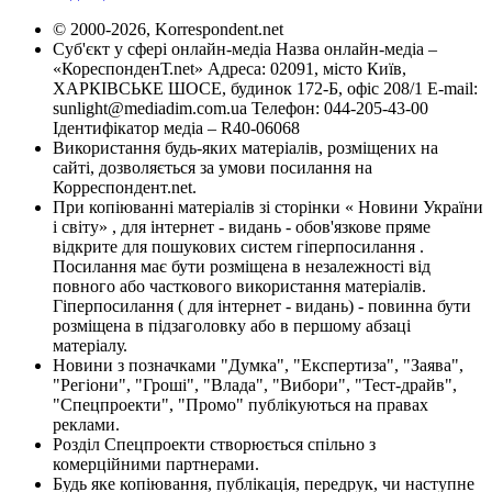
© 2000-2026, Korrespondent.net
Суб'єкт у сфері онлайн-медіа Назва онлайн-медіа –
«КореспонденТ.net» Адреса: 02091, місто Київ,
ХАРКІВСЬКЕ ШОСЕ, будинок 172-Б, офіс 208/1 E-mail:
sunlight@mediadim.com.ua
Телефон: 044-205-43-00
Ідентифікатор медіа – R40-06068
Використання будь-яких матеріалів, розміщених на
сайті, дозволяється за умови посилання на
Корреспондент.net.
При копіюванні матеріалів зі сторінки « Новини України
і світу» , для інтернет - видань - обов'язкове пряме
відкрите для пошукових систем гіперпосилання .
Посилання має бути розміщена в незалежності від
повного або часткового використання матеріалів.
Гіперпосилання ( для інтернет - видань) - повинна бути
розміщена в підзаголовку або в першому абзаці
матеріалу.
Новини з позначками "Думка", "Експертиза", "Заява",
"Регіони", "Гроші", "Влада", "Вибори", "Тест-драйв",
"Спецпроекти", "Промо" публікуються на правах
реклами.
Розділ Спецпроекти створюється спільно з
комерційними партнерами.
Будь яке копіювання, публікація, передрук, чи наступне