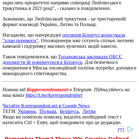
окреслять пріоритетні напрями співпраці Люблінського
трикутника в 2021 році", - сказано в повідомленні.
Зазначимо, що Люблінський трикутник - це тристоронній
формат взаємодії України, Литви та Польщі.
Нагадаємо, що напередодні
опозиція Білорусі анонсувала
"план перемоги"
. Опозиціонери вже готують спільні лютневі
кампанії і підтримку масових вуличних акцій навесні.
Також повідомлялося, що
Тихановська закликала ОБСЄ
допомогти їй повернутися в Білорусь
. Для безпечного
повернення в Мінськ опозиційний політик потребує допомоги
міжнародного співтовариства.
Новини від
Корреспондент.net
в Telegram. Підписуйтесь на
наш канал
https://t.me/korrespondentnet
Читайте Korrespondent.net в Google News
ТЕГИ:
Украина
,
Польша
,
Беларусь
,
Литва
Якщо ви помітили помилку, виділіть необхідний текст і
натисніть Ctrl + Enter, щоб повідомити про це редакцію.