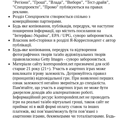
"Регіони", "Гроші", "Влада", "Вибори", "Тест-драйв",
"Спецпроекти", "Промо" публікуються на правах
реклами.
Розділ Спецпроекти створюється спільно з
комерційними партнерами.
Будь яке копіювання, публікація, передрук, чи наступне
поширення інформації, що містить посилання на
"Інтерфакс-Україна", EPA / UPG, суворо забороняється.
Власник веб-сторінки в розділі Я-Корреспондент є автор
публікації.
Будь-яке копіювання, передрук та відтворення
фотографічних творів та/або аудіовізуальних творів
правовласника Getty Images - суворо забороняється.
Матеріали сайту korrespondent.net призначені для осіб
старше 21 року (21+). Участь в азартних іграх може
викликати ігрову залежність. Дотримуйтесь правил
(принципів) відповідальної гри. При виявленні перших
ознак залежності негайно зверніться до спеціаліста.
Пам'ятайте, що участь в азартних іграх не може бути
джерелом доходів або альтернативою роботі.
Інформаційний ресурс korrespondent.net не проводить
ігри на реальні та/або віртуальні гроші, також сайт не
приймає ні в якій формі оплату ставок та інших
платежів, які пов’язані/можуть бути пов’язані з
азартними іграми, букмекерами чи тоталізаторами. Будь-