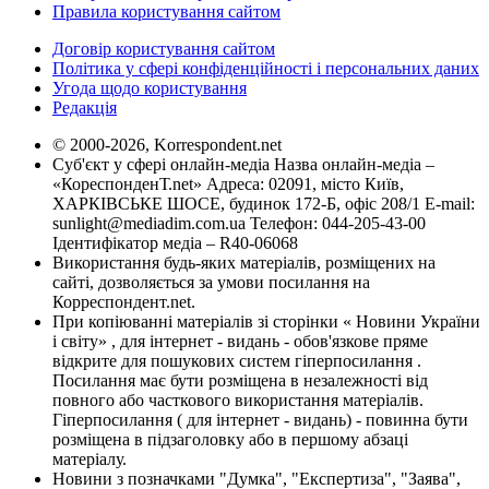
Правила користування сайтом
Договір користування сайтом
Політика у сфері конфіденційності і персональних даних
Угода щодо користування
Редакція
© 2000-2026, Korrespondent.net
Суб'єкт у сфері онлайн-медіа Назва онлайн-медіа –
«КореспонденТ.net» Адреса: 02091, місто Київ,
ХАРКІВСЬКЕ ШОСЕ, будинок 172-Б, офіс 208/1 E-mail:
sunlight@mediadim.com.ua
Телефон: 044-205-43-00
Ідентифікатор медіа – R40-06068
Використання будь-яких матеріалів, розміщених на
сайті, дозволяється за умови посилання на
Корреспондент.net.
При копіюванні матеріалів зі сторінки « Новини України
і світу» , для інтернет - видань - обов'язкове пряме
відкрите для пошукових систем гіперпосилання .
Посилання має бути розміщена в незалежності від
повного або часткового використання матеріалів.
Гіперпосилання ( для інтернет - видань) - повинна бути
розміщена в підзаголовку або в першому абзаці
матеріалу.
Новини з позначками "Думка", "Експертиза", "Заява",