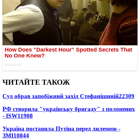
ЧИТАЙТЕ ТАКОЖ
Суд обрав запобіжний захід Стефанішиній
22309
РФ створила "українську бригаду" з полонених
- ISW
11908
Україна поставила Путіна перед дилемою -
ЗМІ
10844