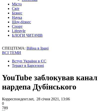
Місто
Світ
Бізнес
Наука
Шоу-бізнес
Спорт
Lifestyle
БЛОГИ ЧИТАЧІВ
СПЕЦТЕМА:
Війна в Ірані
ВСІ ТЕМИ
Вступ України в ЄС
Теракт в Барселоні
YouTube заблокував канал
нардепа Дубінського
Корреспондент.net, 28 січня 2021, 13:06
0
789