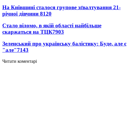
На Київщині сталося групове зґвалтування 21-
річної дівчини
8120
Стало відомо, в якій області найбільше
скаржаться на ТЦК
7903
Зеленський про українську балістику: Буде, але є
"але"
7143
Читати коментарі