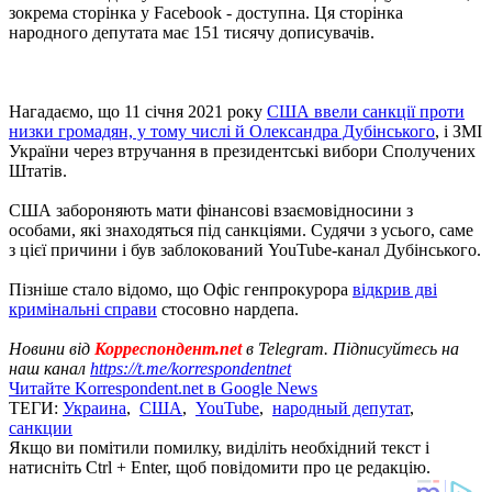
зокрема сторінка у Facebook - доступна. Ця сторінка
народного депутата має 151 тисячу дописувачів.
Нагадаємо, що 11 січня 2021 року
США ввели санкції проти
низки громадян, у тому числі й Олександра Дубінського
, і ЗМІ
України через втручання в президентські вибори Сполучених
Штатів.
США забороняють мати фінансові взаємовідносини з
особами, які знаходяться під санкціями. Судячи з усього, саме
з цієї причини і був заблокований YouTube-канал Дубінського.
Пізніше стало відомо, що Офіс генпрокурора
відкрив дві
кримінальні справи
стосовно нардепа.
Новини від
Корреспондент.net
в Telegram. Підписуйтесь на
наш канал
https://t.me/korrespondentnet
Читайте Korrespondent.net в Google News
ТЕГИ:
Украина
,
США
,
YouTube
,
народный депутат
,
санкции
Якщо ви помітили помилку, виділіть необхідний текст і
натисніть Ctrl + Enter, щоб повідомити про це редакцію.