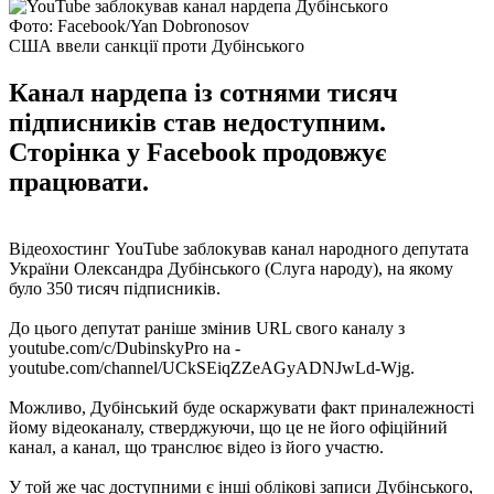
Фото: Facebook/Yan Dobronosov
США ввели санкції проти Дубінського
Канал нардепа із сотнями тисяч
підписників став недоступним.
Сторінка у Facebook продовжує
працювати.
Відеохостинг YouTube заблокував канал народного депутата
України Олександра Дубінського (Слуга народу), на якому
було 350 тисяч підписників.
До цього депутат раніше змінив URL свого каналу з
youtube.com/c/DubinskyPro на -
youtube.com/channel/UCkSEiqZZeAGyADNJwLd-Wjg.
Можливо, Дубінський буде оскаржувати факт приналежності
йому відеоканалу, стверджуючи, що це не його офіційний
канал, а канал, що транслює відео із його участю.
У той же час доступними є інші облікові записи Дубінського,