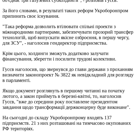
об'єднає три галузевих субхолдинги", - розповів Гусєв.
За його словами, в результаті таких реформ Укроборонпром
припинить своє існування.
"Така реформа дозволить втілювати спільні проекти з
міжнародними партнерами, забезпечувати прозорий трансфер
технологій, щоб випускати якісне озброєння, в першу чергу,
для ЗСУ", - наголосив гендиректор підприємства.
Крім цього, холдинги зможуть додатково залучати
фінансування, зберегти і посилити трудові колективи.
Гусєв наголосив, що звернувся до глави держави з проханням
визначити законопроект № 3822 як невідкладний для розгляду
в парламенті.
Якщо документ розглянуть в першому читанні на початку
лютого, а закон приймуть в березні-квітні, то, наголосив
Гусєв, "вже до середини року поставлене президентом
завдання щодо трансформації держконцерну буде виконане".
На сьогодні до складу Укроборонпрому входять 137
підприємств. 21 з них розташовані на тимчасово окупованих
РФ територіях.