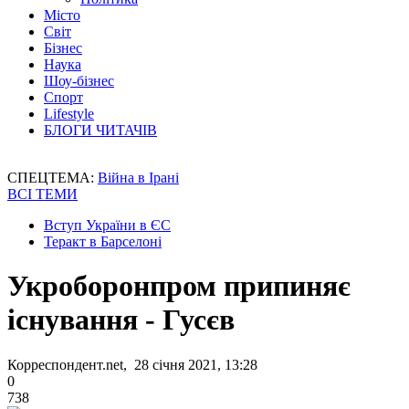
Місто
Світ
Бізнес
Наука
Шоу-бізнес
Спорт
Lifestyle
БЛОГИ ЧИТАЧІВ
СПЕЦТЕМА:
Війна в Ірані
ВСІ ТЕМИ
Вступ України в ЄС
Теракт в Барселоні
Укроборонпром припиняє
існування - Гусєв
Корреспондент.net, 28 січня 2021, 13:28
0
738