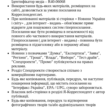
Ідентифікатор медіа – R40-06068
Використання будь-яких матеріалів, розміщених на
сайті, дозволяється за умови посилання на
Корреспондент.net.
При копіюванні матеріалів зі сторінки « Новини України
і світу» , для інтернет - видань - обов'язкове пряме
відкрите для пошукових систем гіперпосилання .
Посилання має бути розміщена в незалежності від
повного або часткового використання матеріалів.
Гіперпосилання ( для інтернет - видань) - повинна бути
розміщена в підзаголовку або в першому абзаці
матеріалу.
Новини з позначками "Думка", "Експертиза", "Заява",
"Регіони", "Гроші", "Влада", "Вибори", "Тест-драйв",
"Спецпроекти", "Промо" публікуються на правах
реклами.
Розділ Спецпроекти створюється спільно з
комерційними партнерами.
Будь яке копіювання, публікація, передрук, чи наступне
поширення інформації, що містить посилання на
"Інтерфакс-Україна", EPA / UPG, суворо забороняється.
Власник веб-сторінки в розділі Я-Корреспондент є автор
публікації.
Будь-яке копіювання, передрук та відтворення
фотографічних творів та/або аудіовізуальних творів