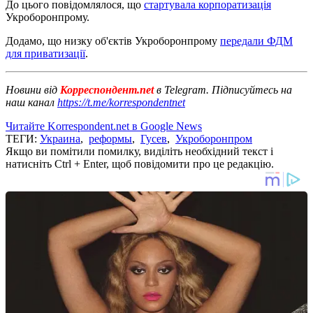
До цього повідомлялося, що
стартувала корпоратизація
Укроборонпрому.
Додамо, що низку об'єктів Укроборонпрому
передали ФДМ
для приватизації
.
Новини від
Корреспондент.net
в Telegram. Підписуйтесь на
наш канал
https://t.me/korrespondentnet
Читайте Korrespondent.net в Google News
ТЕГИ:
Украина
,
реформы
,
Гусев
,
Укроборонпром
Якщо ви помітили помилку, виділіть необхідний текст і
натисніть Ctrl + Enter, щоб повідомити про це редакцію.