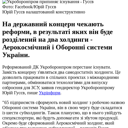
Фото: Facebook/Юрій Гусєв
Юрій Гусєв налаштований конструктивно
На державний концерн чекають
реформи, в результаті яких він буде
розділений на два холдинги -
Аерокосмічний і Оборонні системи
України.
Реформований ДК Укроборонпром перестане існувати.
Замість концерну з'являться два самодостатніх холдинги. Це
дозволить працювати в спільних проектах з міжнародними
партнерами, обмінюватися технологіями для випуску
озброєння для ЗСУ, заявив гендиректор Укроборонпрому
Юрій Гусєв, пише
Укрінформ
.
"65 підприємств сформують новий холдинг з робочою назвою
Оборонні системи України, він в свою чергу буде складатися
із шести субхолдингів. Також плануємо, що в нього увійдуть
спецекспортери, які будуть допомагати зі збутом продукції.
Окремо буде сформований Аерокосмічний холдинг, який