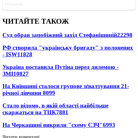
ЧИТАЙТЕ ТАКОЖ
Суд обрав запобіжний захід Стефанішиній
22298
РФ створила "українську бригаду" з полонених
- ISW
11828
Україна поставила Путіна перед дилемою -
ЗМІ
10827
На Київщині сталося групове зґвалтування 21-
річної дівчини
8099
Стало відомо, в якій області найбільше
скаржаться на ТЦК
7881
На Черкащині викрили "схему СЗЧ"
6993
Читати коментарі