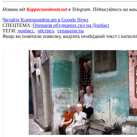
Новини від
Корреспондент.net
в Telegram. Підписуйтесь на на
Читайте Korrespondent.net в Google News
СПЕЦТЕМА:
Операція об'єднаних сил на Донбасі
ТЕГИ:
донбасс
,
обстрел
,
сепаратисты
Якщо ви помітили помилку, виділіть необхідний текст і натисніт