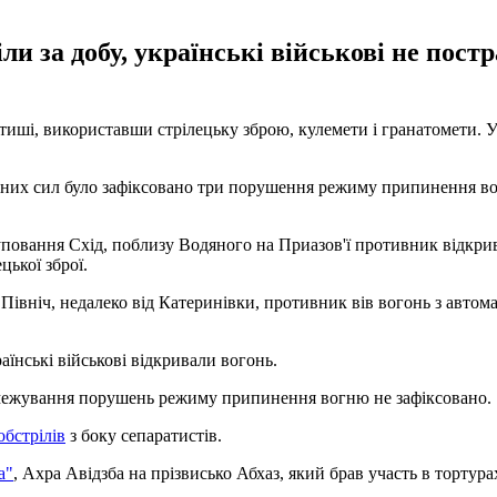
и за добу, українські військові не пост
иші, використавши стрілецьку зброю, кулемети і гранатомети. У 
наних сил було зафіксовано три порушення режиму припинення вог
повання Схід, поблизу Водяного на Приазов'ї противник відкрива
цької зброї.
Північ, недалеко від Катеринівки, противник вів вогонь з автом
аїнські військові відкривали вогонь.
розмежування порушень режиму припинення вогню не зафіксовано.
обстрілів
з боку сепаратистів.
а"
, Ахра Авідзба на прізвисько Абхаз, який брав участь в тортура