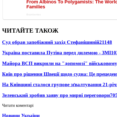
ЧИТАЙТЕ ТАКОЖ
Суд обрав запобіжний захід Стефанішиній
21148
Україна поставила Путіна перед дилемою - ЗМІ
10
Майора ВСП викрили на "допомозі" військовому
Київ про рішення Швеції щодо судна: Це прецеден
На Київщині сталося групове зґвалтування 21-річ
Зеленський зробив заяву про мирні переговори
70
Читати коментарі
Новини України