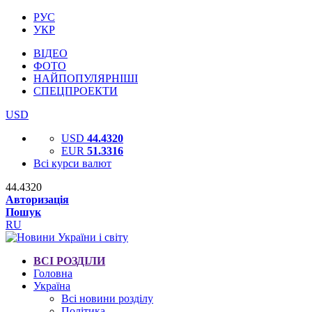
РУС
УКР
ВІДЕО
ФОТО
НАЙПОПУЛЯРНІШІ
СПЕЦПРОЕКТИ
USD
USD
44.4320
EUR
51.3316
Всі курси валют
44.4320
Авторизація
Пошук
RU
ВСІ РОЗДІЛИ
Головна
Україна
Всі новини розділу
Політика