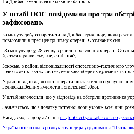
На Донбасі зменшилася кількість обстрілів
У штабі ООС повідомили про три обстріл
зафіксовано.
За минулу добу сепаратисти на Донбасі тричі порушили режим т
повідомили в прес-центрі штабу операції Об'єднаних сил.
"За минулу добу, 28 січня, в районі проведення операції Об'єд
йдеться в ранковому зведенні штабу.
Зокрема, в районі відповідальності оперативно-тактичного угру
гранатометів різних систем, великокаліберних кулеметів і стріле
У районі відповідальності оперативно-тактичного угруповання 
великокаліберних кулеметів і стрілецької зброї.
У штабі наголосили, що у відповідь на обстріли противника укр
Зазначається, що з початку поточної доби уздовж всієї лінії 
Нагадаємо, за добу 27 січня
на Донбасі було зафіксовано десять 
Україна оголосила в розшук командира угруповання "П'ятнашк