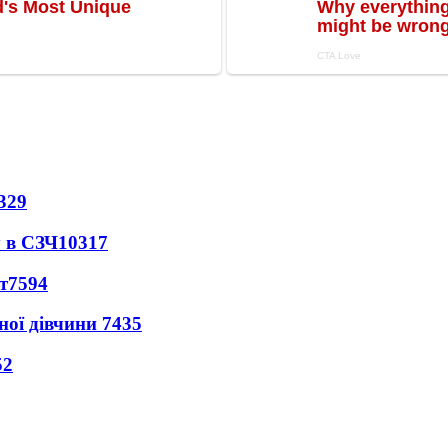
329
 в СЗЧ
10317
т
7594
ної дівчини
7435
52