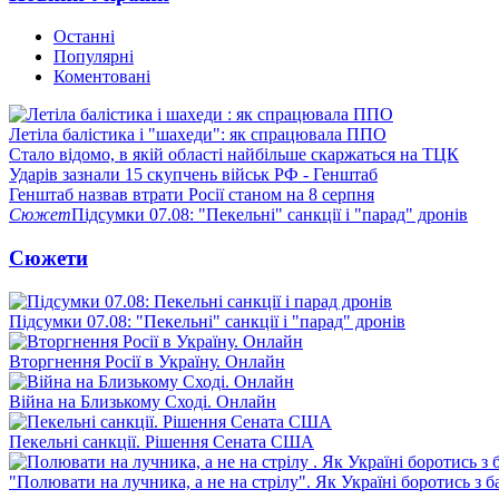
Останні
Популярні
Коментовані
Летіла балістика і "шахеди": як спрацювала ППО
Стало відомо, в якій області найбільше скаржаться на ТЦК
Ударів зазнали 15 скупчень військ РФ - Генштаб
Генштаб назвав втрати Росії станом на 8 серпня
Сюжет
Підсумки 07.08: "Пекельні" санкції і "парад" дронів
Сюжети
Підсумки 07.08: "Пекельні" санкції і "парад" дронів
Вторгнення Росії в Україну. Онлайн
Війна на Близькому Сході. Онлайн
Пекельні санкції. Рішення Сената США
"Полювати на лучника, а не на стрілу". Як Україні боротись з 