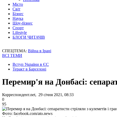
Місто
Світ
Бізнес
Наука
Шоу-бізнес
Спорт
Lifestyle
БЛОГИ ЧИТАЧІВ
СПЕЦТЕМА:
Війна в Ірані
ВСІ ТЕМИ
Вступ України в ЄС
Теракт в Барселоні
Перемир'я на Донбасі: сепарат
Корреспондент.net, 29 січня 2021, 08:33
0
95
Фото: facebook.com/ato.news