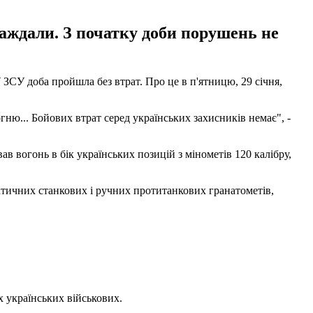
раждали. З початку доби порушень не
ЗСУ доба пройшла без втрат. Про це в п'ятницю, 29 січня,
ню... Бойових втрат серед українських захисників немає", -
в вогонь в бік українських позицій з мінометів 120 калібру,
атичних станкових і ручних протитанкових гранатометів,
х українських військових.