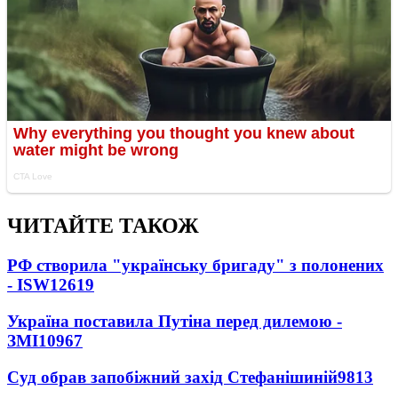
ЧИТАЙТЕ ТАКОЖ
РФ створила "українську бригаду" з полонених
- ISW
12619
Україна поставила Путіна перед дилемою -
ЗМІ
10967
Суд обрав запобіжний захід Стефанішиній
9813