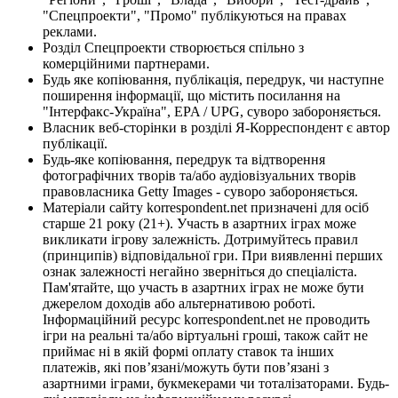
"Спецпроекти", "Промо" публікуються на правах
реклами.
Розділ Спецпроекти створюється спільно з
комерційними партнерами.
Будь яке копіювання, публікація, передрук, чи наступне
поширення інформації, що містить посилання на
"Інтерфакс-Україна", EPA / UPG, суворо забороняється.
Власник веб-сторінки в розділі Я-Корреспондент є автор
публікації.
Будь-яке копіювання, передрук та відтворення
фотографічних творів та/або аудіовізуальних творів
правовласника Getty Images - суворо забороняється.
Матеріали сайту korrespondent.net призначені для осіб
старше 21 року (21+). Участь в азартних іграх може
викликати ігрову залежність. Дотримуйтесь правил
(принципів) відповідальної гри. При виявленні перших
ознак залежності негайно зверніться до спеціаліста.
Пам'ятайте, що участь в азартних іграх не може бути
джерелом доходів або альтернативою роботі.
Інформаційний ресурс korrespondent.net не проводить
ігри на реальні та/або віртуальні гроші, також сайт не
приймає ні в якій формі оплату ставок та інших
платежів, які пов’язані/можуть бути пов’язані з
азартними іграми, букмекерами чи тоталізаторами. Будь-