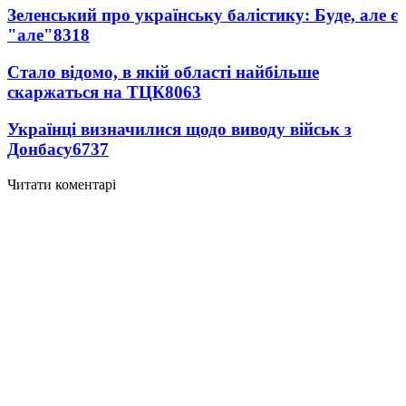
Зеленський про українську балістику: Буде, але є
"але"
8318
Стало відомо, в якій області найбільше
скаржаться на ТЦК
8063
Українці визначилися щодо виводу військ з
Донбасу
6737
Читати коментарі