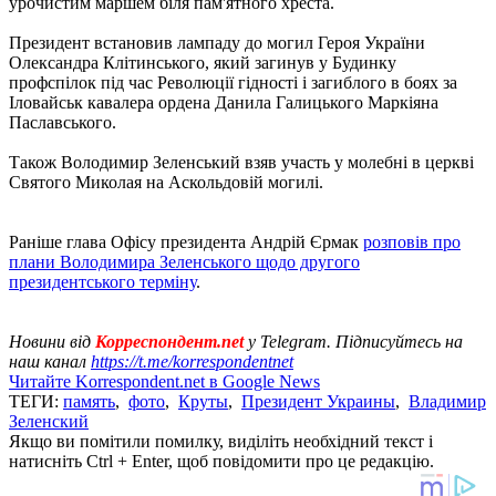
урочистим маршем біля пам'ятного хреста.
Президент встановив лампаду до могил Героя України
Олександра Клітинського, який загинув у Будинку
профспілок під час Революції гідності і загиблого в боях за
Іловайськ кавалера ордена Данила Галицького Маркіяна
Паславського.
Також Володимир Зеленський взяв участь у молебні в церкві
Святого Миколая на Аскольдовій могилі.
Раніше глава Офісу президента Андрій Єрмак
розповів про
плани Володимира Зеленського щодо другого
президентського терміну
.
Новини від
Корреспондент.net
у Telegram. Підписуйтесь на
наш канал
https://t.me/korrespondentnet
Читайте Korrespondent.net в Google News
ТЕГИ:
память
,
фото
,
Круты
,
Президент Украины
,
Владимир
Зеленский
Якщо ви помітили помилку, виділіть необхідний текст і
натисніть Ctrl + Enter, щоб повідомити про це редакцію.