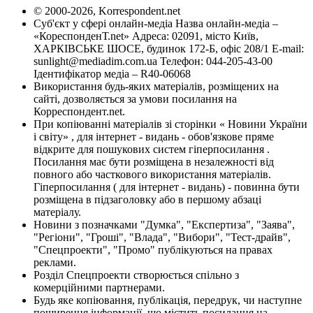
© 2000-2026, Korrespondent.net
Суб'єкт у сфері онлайн-медіа Назва онлайн-медіа –
«КореспонденТ.net» Адреса: 02091, місто Київ,
ХАРКІВСЬКЕ ШОСЕ, будинок 172-Б, офіс 208/1 E-mail:
sunlight@mediadim.com.ua
Телефон: 044-205-43-00
Ідентифікатор медіа – R40-06068
Використання будь-яких матеріалів, розміщених на
сайті, дозволяється за умови посилання на
Корреспондент.net.
При копіюванні матеріалів зі сторінки « Новини України
і світу» , для інтернет - видань - обов'язкове пряме
відкрите для пошукових систем гіперпосилання .
Посилання має бути розміщена в незалежності від
повного або часткового використання матеріалів.
Гіперпосилання ( для інтернет - видань) - повинна бути
розміщена в підзаголовку або в першому абзаці
матеріалу.
Новини з позначками "Думка", "Експертиза", "Заява",
"Регіони", "Гроші", "Влада", "Вибори", "Тест-драйв",
"Спецпроекти", "Промо" публікуються на правах
реклами.
Розділ Спецпроекти створюється спільно з
комерційними партнерами.
Будь яке копіювання, публікація, передрук, чи наступне
поширення інформації, що містить посилання на