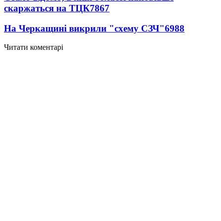
скаржаться на ТЦК
7867
На Черкащині викрили "схему СЗЧ"
6988
Читати коментарі