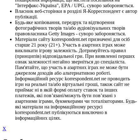
"Інтерфакс-Україна", EPA / UPG, суворо забороняється.
Власник веб-сторінки в розділі Я-Корреспондент є автор
публікації.
Будь-яке копіювання, передрук та відтворення
фотографічних творів та/або аудіовізуальних творів
правовласника Getty Images - суворо забороняється.
Матеріали сайту korrespondent.net призначені для осіб
старше 21 року (21+). Участь в азартних іграх може
викликати ігрову залежність. Дотримуйтесь правил
(принципів) відповідальної гри. При виявленні перших
ознак залежності негайно зверніться до спеціаліста.
Пам'ятайте, що участь в азартних іграх не може бути
джерелом доходів або альтернативою роботі.
Інформаційний ресурс korrespondent.net не проводить
ігри на реальні та/або віртуальні гроші, також сайт не
приймає ні в якій формі оплату ставок та інших
платежів, які пов’язані/можуть бути пов’язані з
азартними іграми, букмекерами чи тоталізаторами. Будь-
які матеріали на інформаційному ресурсі
korrespondent.net публікуються виключно в
інформаційних цілях.
X