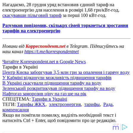
Нагадаємо, 28 грудня уряд встановив єдиний тариф на
електроенергію для населення в розмірі 1,68 грн/кВт-год,
скасувавши пільговий тариф
за перші 100 кВт-год.
Разумков повідомив, скількрх сімей торкнеться зростання
тарифів на електроенергію
Новини від
Корреспондент.net
в Telegram. Підписуйтесь на
наш канал
https://t.me/korrespondentnet
Читайте Korrespondent.net в Google News
Тарифи в Україні
Центр Києва заборгував 3,5 млн грн за опалення і гарячу воду
У Кабміні відкинули можливість підвищення тарифів
В Україні скасували підвищення тарифу на воду
Зеленський розкритикував підвищення тарифу на воду
Нафтогаз заморозив ціну на газ ще на рік
СПЕЦТЕМА:
Тарифи в Україні
ТЕГИ:
Тарифы ЖКХ
,
электроэнергия
,
тарифы
,
Рада
,
компенсация
Якщо ви помітили помилку, виділіть необхідний текст і
натисніть Ctrl + Enter, щоб повідомити про це редакцію.