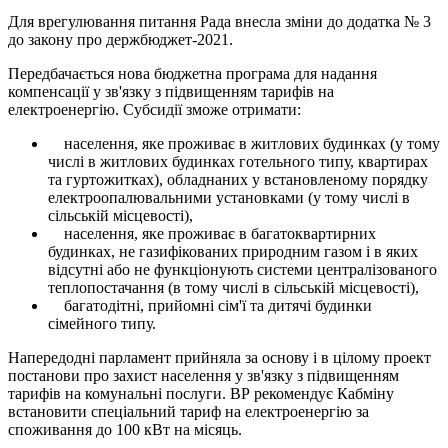
Для врегулювання питання Рада внесла зміни до додатка № 3
до закону про держбюджет-2021.
Передбачається нова бюджетна програма для надання
компенсації у зв'язку з підвищенням тарифів на
електроенергію. Субсидії зможе отримати:
населення, яке проживає в житлових будинках (у тому
числі в житлових будинках готельного типу, квартирах
та гуртожитках), обладнаних у встановленому порядку
електроопалювальними установками (у тому числі в
сільській місцевості),
населення, яке проживає в багатоквартирних
будинках, не газифікованих природним газом і в яких
відсутні або не функціонують системи централізованого
теплопостачання (в тому числі в сільській місцевості),
багатодітні, прийомні сім'ї та дитячі будинки
сімейного типу.
Напередодні парламент прийняла за основу і в цілому проект
постанови про захист населення у зв'язку з підвищенням
тарифів на комунальні послуги. ВР рекомендує Кабміну
встановити спеціальний тариф на електроенергію за
споживання до 100 кВт на місяць.