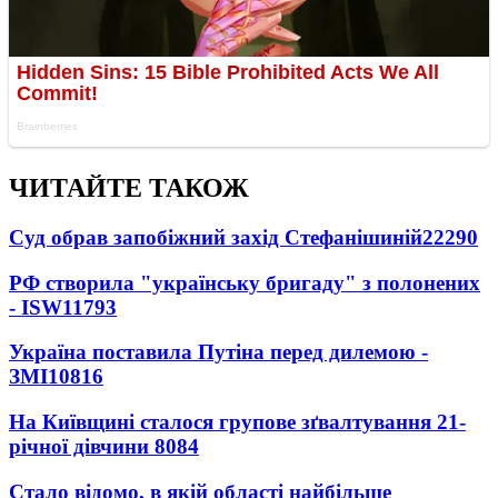
ЧИТАЙТЕ ТАКОЖ
Суд обрав запобіжний захід Стефанішиній
22290
РФ створила "українську бригаду" з полонених
- ISW
11793
Україна поставила Путіна перед дилемою -
ЗМІ
10816
На Київщині сталося групове зґвалтування 21-
річної дівчини
8084
Стало відомо, в якій області найбільше