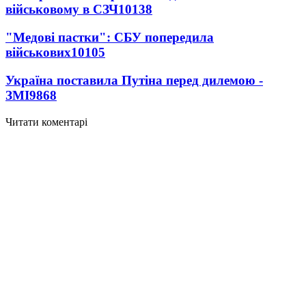
військовому в СЗЧ
10138
"Медові пастки": СБУ попередила
військових
10105
Україна поставила Путіна перед дилемою -
ЗМІ
9868
Читати коментарі