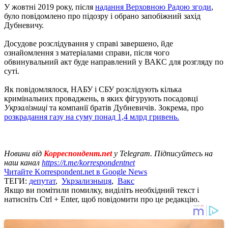
У жовтні 2019 року, після
надання Верховною Радою згоди
,
було повідомлено про підозру і обрано запобіжний захід
Дубневичу.
Досудове розслідування у справі завершено, йде
ознайомлення з матеріалами справи, після чого
обвинувальний акт буде направлений у ВАКС для розгляду по
суті.
Як повідомлялося, НАБУ і СБУ розслідують кілька
кримінальних проваджень, в яких фігурують посадовці
Укрзалізниці
та компанії братів Дубневичів. Зокрема, про
розкрадання газу на суму понад 1,4 млрд гривень.
Новини від
Корреспондент.net
у Telegram. Підписуйтесь на
наш канал
https://t.me/korrespondentnet
Читайте Korrespondent.net в Google News
ТЕГИ:
депутат
,
Укрзализныця
,
Вакс
Якщо ви помітили помилку, виділіть необхідний текст і
натисніть Ctrl + Enter, щоб повідомити про це редакцію.