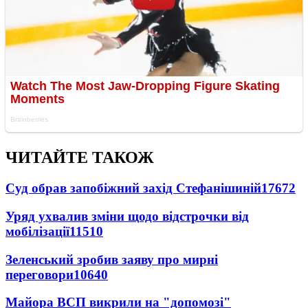
ЧИТАЙТЕ ТАКОЖ
Суд обрав запобіжний захід Стефанішиній
17672
Уряд ухвалив зміни щодо відстрочки від
мобілізації
11510
Зеленський зробив заяву про мирні
переговори
10640
Майора ВСП викрили на "допомозі"