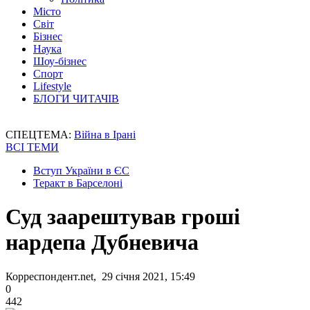
Місто
Світ
Бізнес
Наука
Шоу-бізнес
Спорт
Lifestyle
БЛОГИ ЧИТАЧІВ
СПЕЦТЕМА:
Війна в Ірані
ВСІ ТЕМИ
Вступ України в ЄС
Теракт в Барселоні
Суд заарештував гроші
нардепа Дубневича
Корреспондент.net, 29 січня 2021, 15:49
0
442