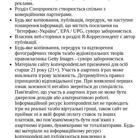
реклами.
Розділ Спецпроекти створюється спільно з
комерційними партнерами.
Будь яке копіювання, публікація, передрук, чи наступне
поширення інформації, що містить посилання на
"Інтерфакс-Україна", EPA / UPG, суворо забороняється.
Власник веб-сторінки в розділі Я-Корреспондент є автор
публікації.
Будь-яке копіювання, передрук та відтворення
фотографічних творів та/або аудіовізуальних творів
правовласника Getty Images - суворо забороняється.
Матеріали сайту korrespondent.net призначені для осіб
старше 21 року (21+). Участь в азартних іграх може
викликати ігрову залежність. Дотримуйтесь правил
(принципів) відповідальної гри. При виявленні перших
ознак залежності негайно зверніться до спеціаліста.
Пам'ятайте, що участь в азартних іграх не може бути
джерелом доходів або альтернативою роботі.
Інформаційний ресурс korrespondent.net не проводить
ігри на реальні та/або віртуальні гроші, також сайт не
приймає ні в якій формі оплату ставок та інших
платежів, які пов’язані/можуть бути пов’язані з
азартними іграми, букмекерами чи тоталізаторами. Будь-
які матеріали на інформаційному ресурсі
korrespondent.net публікуються виключно в