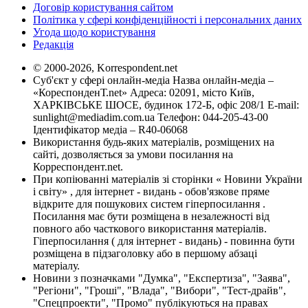
Договір користування сайтом
Політика у сфері конфіденційності і персональних даних
Угода щодо користування
Редакція
© 2000-2026, Korrespondent.net
Суб'єкт у сфері онлайн-медіа Назва онлайн-медіа –
«КореспонденТ.net» Адреса: 02091, місто Київ,
ХАРКІВСЬКЕ ШОСЕ, будинок 172-Б, офіс 208/1 E-mail:
sunlight@mediadim.com.ua
Телефон: 044-205-43-00
Ідентифікатор медіа – R40-06068
Використання будь-яких матеріалів, розміщених на
сайті, дозволяється за умови посилання на
Корреспондент.net.
При копіюванні матеріалів зі сторінки « Новини України
і світу» , для інтернет - видань - обов'язкове пряме
відкрите для пошукових систем гіперпосилання .
Посилання має бути розміщена в незалежності від
повного або часткового використання матеріалів.
Гіперпосилання ( для інтернет - видань) - повинна бути
розміщена в підзаголовку або в першому абзаці
матеріалу.
Новини з позначками "Думка", "Експертиза", "Заява",
"Регіони", "Гроші", "Влада", "Вибори", "Тест-драйв",
"Спецпроекти", "Промо" публікуються на правах