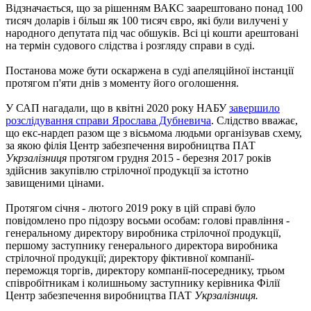
Відзначається, що за рішенням ВАКС заарештовано понад 100
тисяч доларів і більш як 100 тисяч євро, які були вилучені у
народного депутата під час обшуків. Всі ці кошти арештовані
на термін судового слідства і розгляду справи в суді.
Постанова може бути оскаржена в суді апеляційної інстанції
протягом п'яти днів з моменту його оголошення.
У САП нагадали, що в квітні 2020 року НАБУ
завершило
розслідування справи Ярослава Дубневича
. Слідство вважає,
що екс-нардеп разом ще з вісьмома людьми організував схему,
за якою філія Центр забезпечення виробництва ПАТ
Укрзалізниця
протягом грудня 2015 - березня 2017 років
здійснив закупівлю стрілочної продукції за істотно
завищеними цінами.
Протягом січня - лютого 2019 року в цій справі було
повідомлено про підозру восьми особам: голові правління -
генеральному директору виробника стрілочної продукції,
першому заступнику генерального директора виробника
стрілочної продукції; директору фіктивної компанії-
переможця торгів, директору компанії-посереднику, трьом
співробітникам і колишньому заступнику керівника Філії
Центр забезпечення виробництва ПАТ
Укрзалізниця.