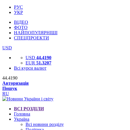
РУС
УКР
ВІДЕО
ФОТО
НАЙПОПУЛЯРНІШІ
СПЕЦПРОЕКТИ
USD
USD
44.4190
EUR
51.3207
Всі курси валют
44.4190
Авторизація
Пошук
RU
ВСІ РОЗДІЛИ
Головна
Україна
Всі новини розділу
Політика