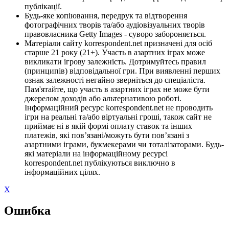
публікації.
Будь-яке копіювання, передрук та відтворення
фотографічних творів та/або аудіовізуальних творів
правовласника Getty Images - суворо забороняється.
Матеріали сайту korrespondent.net призначені для осіб
старше 21 року (21+). Участь в азартних іграх може
викликати ігрову залежність. Дотримуйтесь правил
(принципів) відповідальної гри. При виявленні перших
ознак залежності негайно зверніться до спеціаліста.
Пам'ятайте, що участь в азартних іграх не може бути
джерелом доходів або альтернативою роботі.
Інформаційний ресурс korrespondent.net не проводить
ігри на реальні та/або віртуальні гроші, також сайт не
приймає ні в якій формі оплату ставок та інших
платежів, які пов’язані/можуть бути пов’язані з
азартними іграми, букмекерами чи тоталізаторами. Будь-
які матеріали на інформаційному ресурсі
korrespondent.net публікуються виключно в
інформаційних цілях.
X
Ошибка