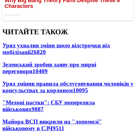
ЧИТАЙТЕ ТАКОЖ
Уряд ухвалив зміни щодо відстрочки від
мобілізації
26820
Зеленський зробив заяву про мирні
переговори
10409
Уряд змінив правила обслуговування чоловіків у
консульствах за кордоном
10095
"Медові пастки": СБУ попередила
військових
9887
Майора ВСП викрили на "допомозі"
військовому в СЗЧ
9511