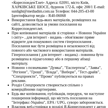
«КореспонденТ.net» Адреса: 02091, місто Київ,
ХАРКІВСЬКЕ ШОСЕ, будинок 172-Б, офіс 208/1 E-mail:
sunlight@mediadim.com.ua
Телефон: 044-205-43-00
Ідентифікатор медіа – R40-06068
Використання будь-яких матеріалів, розміщених на
сайті, дозволяється за умови посилання на
Корреспондент.net.
При копіюванні матеріалів зі сторінки « Новини України
і світу» , для інтернет - видань - обов'язкове пряме
відкрите для пошукових систем гіперпосилання .
Посилання має бути розміщена в незалежності від
повного або часткового використання матеріалів.
Гіперпосилання ( для інтернет - видань) - повинна бути
розміщена в підзаголовку або в першому абзаці
матеріалу.
Новини з позначками "Думка", "Експертиза", "Заява",
"Регіони", "Гроші", "Влада", "Вибори", "Тест-драйв",
"Спецпроекти", "Промо" публікуються на правах
реклами.
Розділ Спецпроекти створюється спільно з
комерційними партнерами.
Будь яке копіювання, публікація, передрук, чи наступне
поширення інформації, що містить посилання на
"Інтерфакс-Україна", EPA / UPG, суворо забороняється.
Власник веб-сторінки в розділі Я-Корреспондент є автор