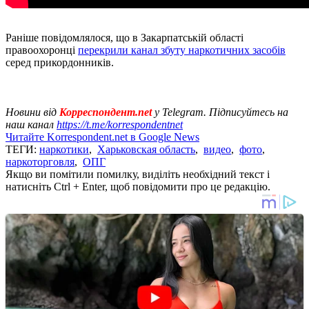
Раніше повідомлялося, що в Закарпатській області
правоохоронці
перекрили канал збуту наркотичних засобів
серед прикордонників.
Новини від
Корреспондент.net
у Telegram. Підписуйтесь на
наш канал
https://t.me/korrespondentnet
Читайте Korrespondent.net в Google News
ТЕГИ:
наркотики
,
Харьковская область
,
видео
,
фото
,
наркоторговля
,
ОПГ
Якщо ви помітили помилку, виділіть необхідний текст і
натисніть Ctrl + Enter, щоб повідомити про це редакцію.