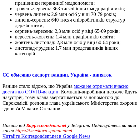
працівники первинної меддопомоги;
травень-червень: 363 тисячі інших медпрацівників;
червень-липень: 2,9 млн осіб у віці 70-79 років;
липень-серпень: 640 тисяч співробітників структур
держбезпеки;
серпень-вересень: 2,3 млн осіб у віці 65-69 років;
вересень-жовтень: 1,4 млн працівників освіти;
жовтень-листопад: 2,8 млн осіб у віці 60-64 роки;
листопад-грудень: 1,7 млн ​​представників інших
категорій.
ЄС обмежив експорт вакцин, Україна - виняток
Раніше стало відомо, що Україна
може не отримати вчасно
достатньо COVID-вакцин
. Компанії-виробники неохоче йдуть
назустріч, тому влада звертатиметься за допомогою до
Єврокомісії, розповів глава українського Міністерства охорони
здоров'я Максим Степанов.
Новини від
Корреспондент.net
у Telegram. Підписуйтесь на наш
канал
https://t.me/korrespondentnet
Читайте Korrespondent.net в Google News