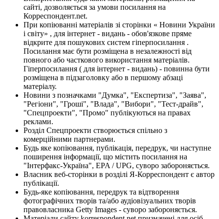
сайті, дозволяється за умови посилання на
Корреспондент.net.
При копіюванні матеріалів зі сторінки « Новини України
і світу» , для інтернет - видань - обов'язкове пряме
відкрите для пошукових систем гіперпосилання .
Посилання має бути розміщена в незалежності від
повного або часткового використання матеріалів.
Гіперпосилання ( для інтернет - видань) - повинна бути
розміщена в підзаголовку або в першому абзаці
матеріалу.
Новини з позначками "Думка", "Експертиза", "Заява",
"Регіони", "Гроші", "Влада", "Вибори", "Тест-драйв",
"Спецпроекти", "Промо" публікуються на правах
реклами.
Розділ Спецпроекти створюється спільно з
комерційними партнерами.
Будь яке копіювання, публікація, передрук, чи наступне
поширення інформації, що містить посилання на
"Інтерфакс-Україна", EPA / UPG, суворо забороняється.
Власник веб-сторінки в розділі Я-Корреспондент є автор
публікації.
Будь-яке копіювання, передрук та відтворення
фотографічних творів та/або аудіовізуальних творів
правовласника Getty Images - суворо забороняється.
Матеріали сайту korrespondent.net призначені для осіб