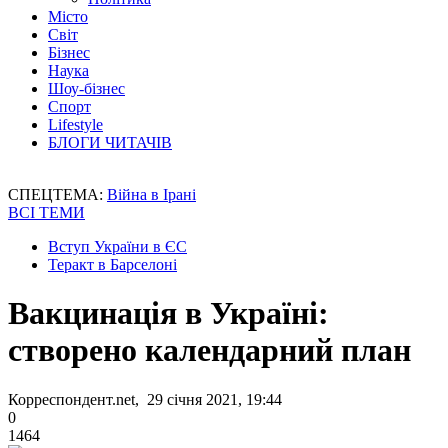
Місто
Світ
Бізнес
Наука
Шоу-бізнес
Спорт
Lifestyle
БЛОГИ ЧИТАЧІВ
СПЕЦТЕМА:
Війна в Ірані
ВСІ ТЕМИ
Вступ України в ЄС
Теракт в Барселоні
Вакцинація в Україні:
створено календарний план
Корреспондент.net, 29 січня 2021, 19:44
0
1464