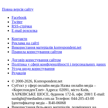
Повна версія сайту
Facebook
Twitter
RSS-стрічки
E-mail розсилка
Контакти
Реклама на сайті
Використання матеріалів korrespondent.net
Правила користування сайтом
Договір користування сайтом
Політика у сфері конфіденційності і персональних даних
Угода щодо користування
Редакція
© 2000-2026, Korrespondent.net
Суб'єкт у сфері онлайн-медіа Назва онлайн-медіа –
«КореспонденТ.net» Адреса: 02091, місто Київ,
ХАРКІВСЬКЕ ШОСЕ, будинок 172-Б, офіс 208/1 E-mail:
sunlight@mediadim.com.ua
Телефон: 044-205-43-00
Ідентифікатор медіа – R40-06068
Використання будь-яких матеріалів, розміщених на