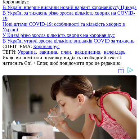
Коронавірус
В Україні вперше виявили новий варіант коронавірусу Цикада
В Україні за тиждень різко зросла кількість хворих на COVID-
19
Нові штами COVID-19: особливості та кількість хворих в
Україні
У Києві різко зросла кількість хворих на коронавірус
В Україні утричі зросла кількість випадків COVID за тиждень
СПЕЦТЕМА:
Коронавірус
ТЕГИ:
Украина
,
вакцина
,
план
,
вакцинация
,
календарь
Якщо ви помітили помилку, виділіть необхідний текст і
натисніть Ctrl + Enter, щоб повідомити про це редакцію.