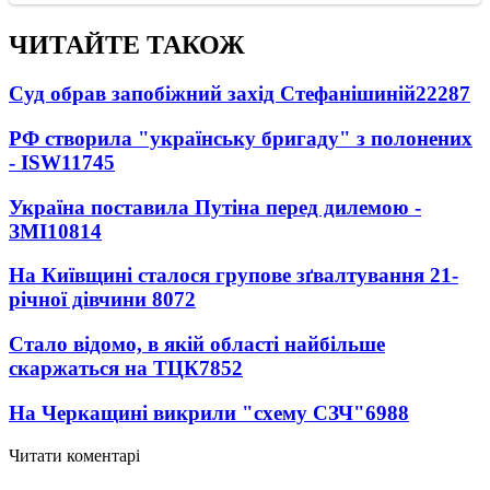
ЧИТАЙТЕ ТАКОЖ
Суд обрав запобіжний захід Стефанішиній
22287
РФ створила "українську бригаду" з полонених
- ISW
11745
Україна поставила Путіна перед дилемою -
ЗМІ
10814
На Київщині сталося групове зґвалтування 21-
річної дівчини
8072
Стало відомо, в якій області найбільше
скаржаться на ТЦК
7852
На Черкащині викрили "схему СЗЧ"
6988
Читати коментарі