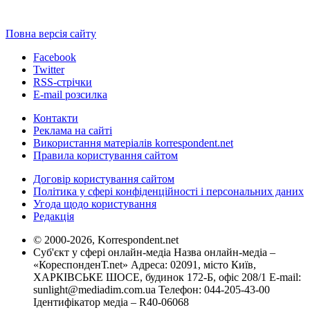
Повна версія сайту
Facebook
Twitter
RSS-стрічки
E-mail розсилка
Контакти
Реклама на сайті
Використання матеріалів korrespondent.net
Правила користування сайтом
Договір користування сайтом
Політика у сфері конфіденційності і персональних даних
Угода щодо користування
Редакція
© 2000-2026, Korrespondent.net
Суб'єкт у сфері онлайн-медіа Назва онлайн-медіа –
«КореспонденТ.net» Адреса: 02091, місто Київ,
ХАРКІВСЬКЕ ШОСЕ, будинок 172-Б, офіс 208/1 E-mail:
sunlight@mediadim.com.ua
Телефон: 044-205-43-00
Ідентифікатор медіа – R40-06068