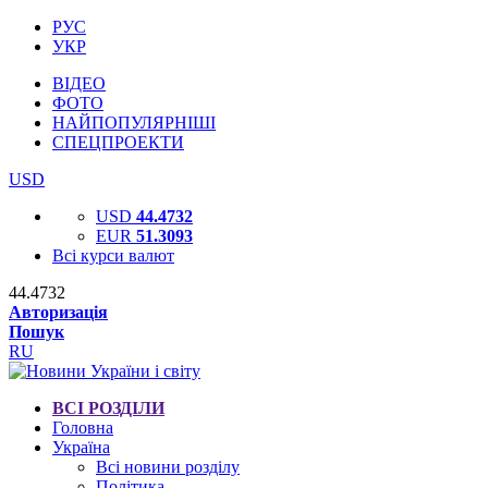
РУС
УКР
ВІДЕО
ФОТО
НАЙПОПУЛЯРНІШІ
СПЕЦПРОЕКТИ
USD
USD
44.4732
EUR
51.3093
Всі курси валют
44.4732
Авторизація
Пошук
RU
ВСІ РОЗДІЛИ
Головна
Україна
Всі новини розділу
Політика