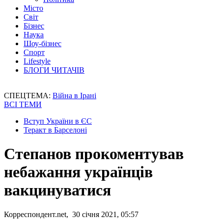
Місто
Світ
Бізнес
Наука
Шоу-бізнес
Спорт
Lifestyle
БЛОГИ ЧИТАЧІВ
СПЕЦТЕМА:
Війна в Ірані
ВСІ ТЕМИ
Вступ України в ЄС
Теракт в Барселоні
Степанов прокоментував
небажання українців
вакцинуватися
Корреспондент.net, 30 січня 2021, 05:57