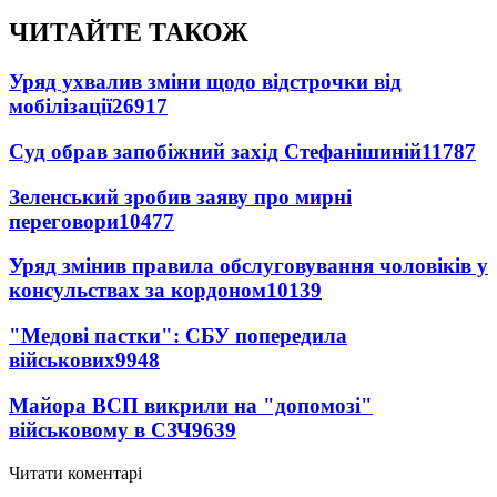
ЧИТАЙТЕ ТАКОЖ
Уряд ухвалив зміни щодо відстрочки від
мобілізації
26917
Суд обрав запобіжний захід Стефанішиній
11787
Зеленський зробив заяву про мирні
переговори
10477
Уряд змінив правила обслуговування чоловіків у
консульствах за кордоном
10139
"Медові пастки": СБУ попередила
військових
9948
Майора ВСП викрили на "допомозі"
військовому в СЗЧ
9639
Читати коментарі