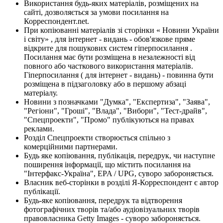
Використання будь-яких матеріалів, розміщених на
сайті, дозволяється за умови посилання на
Корреспондент.net.
При копіюванні матеріалів зі сторінки « Новини України
і світу» , для інтернет - видань - обов'язкове пряме
відкрите для пошукових систем гіперпосилання .
Посилання має бути розміщена в незалежності від
повного або часткового використання матеріалів.
Гіперпосилання ( для інтернет - видань) - повинна бути
розміщена в підзаголовку або в першому абзаці
матеріалу.
Новини з позначками "Думка", "Експертиза", "Заява",
"Регіони", "Гроші", "Влада", "Вибори", "Тест-драйв",
"Спецпроекти", "Промо" публікуються на правах
реклами.
Розділ Спецпроекти створюється спільно з
комерційними партнерами.
Будь яке копіювання, публікація, передрук, чи наступне
поширення інформації, що містить посилання на
"Інтерфакс-Україна", EPA / UPG, суворо забороняється.
Власник веб-сторінки в розділі Я-Корреспондент є автор
публікації.
Будь-яке копіювання, передрук та відтворення
фотографічних творів та/або аудіовізуальних творів
правовласника Getty Images - суворо забороняється.