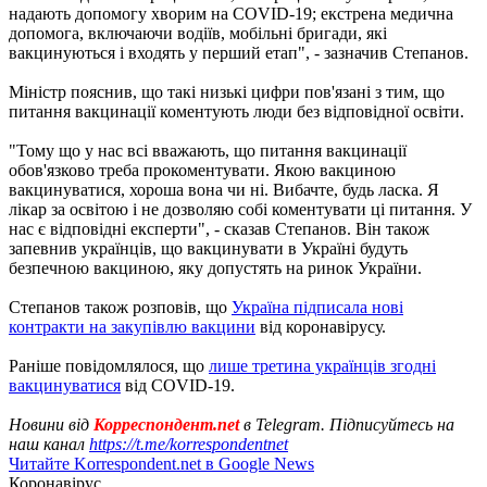
надають допомогу хворим на COVID-19; екстрена медична
допомога, включаючи водіїв, мобільні бригади, які
вакцинуються і входять у перший етап", - зазначив Степанов.
Міністр пояснив, що такі низькі цифри пов'язані з тим, що
питання вакцинації коментують люди без відповідної освіти.
"Тому що у нас всі вважають, що питання вакцинації
обов'язково треба прокоментувати. Якою вакциною
вакцинуватися, хороша вона чи ні. Вибачте, будь ласка. Я
лікар за освітою і не дозволяю собі коментувати ці питання. У
нас є відповідні експерти", - сказав Степанов. Він також
запевнив українців, що вакцинувати в Україні будуть
безпечною вакциною, яку допустять на ринок України.
Степанов також розповів, що
Україна підписала нові
контракти на закупівлю вакцини
від коронавірусу.
Раніше повідомлялося, що
лише третина українців згодні
вакцинуватися
від COVID-19.
Новини від
Корреспондент.net
в Telegram. Підписуйтесь на
наш канал
https://t.me/korrespondentnet
Читайте Korrespondent.net в Google News
Коронавірус