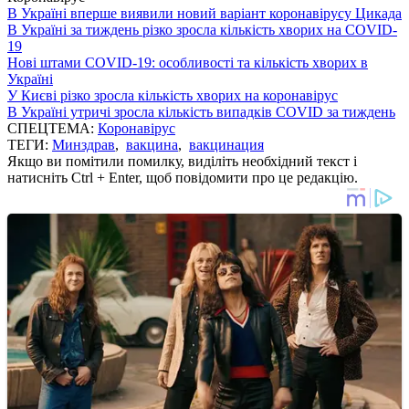
В Україні вперше виявили новий варіант коронавірусу Цикада
В Україні за тиждень різко зросла кількість хворих на COVID-
19
Нові штами COVID-19: особливості та кількість хворих в
Україні
У Києві різко зросла кількість хворих на коронавірус
В Україні утричі зросла кількість випадків COVID за тиждень
СПЕЦТЕМА:
Коронавірус
ТЕГИ:
Минздрав
,
вакцина
,
вакцинация
Якщо ви помітили помилку, виділіть необхідний текст і
натисніть Ctrl + Enter, щоб повідомити про це редакцію.