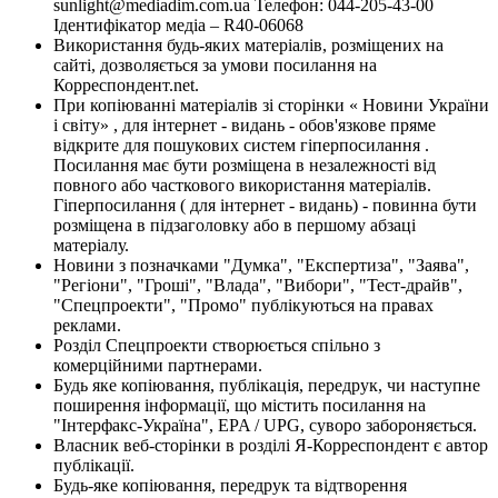
sunlight@mediadim.com.ua
Телефон: 044-205-43-00
Ідентифікатор медіа – R40-06068
Використання будь-яких матеріалів, розміщених на
сайті, дозволяється за умови посилання на
Корреспондент.net.
При копіюванні матеріалів зі сторінки « Новини України
і світу» , для інтернет - видань - обов'язкове пряме
відкрите для пошукових систем гіперпосилання .
Посилання має бути розміщена в незалежності від
повного або часткового використання матеріалів.
Гіперпосилання ( для інтернет - видань) - повинна бути
розміщена в підзаголовку або в першому абзаці
матеріалу.
Новини з позначками "Думка", "Експертиза", "Заява",
"Регіони", "Гроші", "Влада", "Вибори", "Тест-драйв",
"Спецпроекти", "Промо" публікуються на правах
реклами.
Розділ Спецпроекти створюється спільно з
комерційними партнерами.
Будь яке копіювання, публікація, передрук, чи наступне
поширення інформації, що містить посилання на
"Інтерфакс-Україна", EPA / UPG, суворо забороняється.
Власник веб-сторінки в розділі Я-Корреспондент є автор
публікації.
Будь-яке копіювання, передрук та відтворення