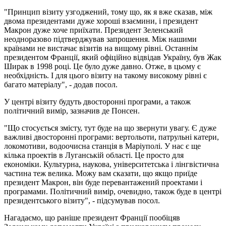
"Принцип візиту узгоджений, тому що, як я вже сказав, між
двома президентами дуже хороші взаємини, і президент
Макрон дуже хоче приїхати. Президент Зеленський
неодноразово підтверджував запрошення. Між нашими
країнами не вистачає візитів на вищому рівні. Останнім
президентом Франції, який офіційно відвідав Україну, був Жак
Ширак в 1998 році. Це було дуже давно. Отже, в цьому є
необхідність. І для цього візиту на такому високому рівні є
багато матеріалу", - додав посол.
У центрі візиту будуть двосторонні програми, а також
політичний вимір, зазначив де Понсен.
"Що стосується змісту, тут буде на що звернути увагу. Є дуже
важливі двосторонні програми: вертольоти, патрульні катери,
локомотиви, водоочисна станція в Маріуполі. У нас є ще
кілька проектів в Луганській області. Це просто для
економіки. Культурна, наукова, університетська і лінгвістична
частина теж велика. Можу вам сказати, що якщо приїде
президент Макрон, він буде перевантажений проектами і
програмами. Політичний вимір, очевидно, також буде в центрі
президентського візиту", - підсумував посол.
Нагадаємо, що раніше президент Франції пообіцяв