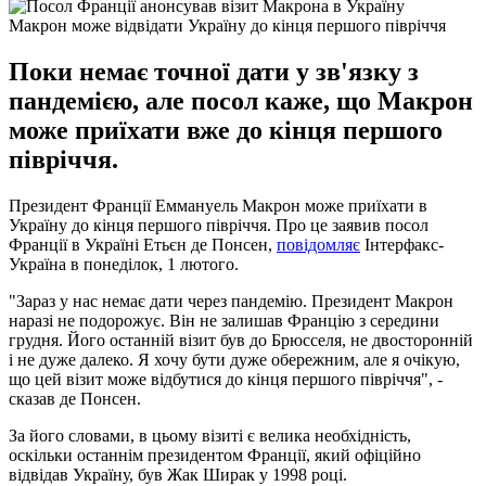
Макрон може відвідати Україну до кінця першого півріччя
Поки немає точної дати у зв'язку з
пандемією, але посол каже, що Макрон
може приїхати вже до кінця першого
півріччя.
Президент Франції Еммануель Макрон може приїхати в
Україну до кінця першого півріччя. Про це заявив посол
Франції в Україні Етьєн де Понсен,
повідомляє
Інтерфакс-
Україна в понеділок, 1 лютого.
"Зараз у нас немає дати через пандемію. Президент Макрон
наразі не подорожує. Він не залишав Францію з середини
грудня. Його останній візит був до Брюсселя, не двосторонній
і не дуже далеко. Я хочу бути дуже обережним, але я очікую,
що цей візит може відбутися до кінця першого півріччя", -
сказав де Понсен.
За його словами, в цьому візиті є велика необхідність,
оскільки останнім президентом Франції, який офіційно
відвідав Україну, був Жак Ширак у 1998 році.