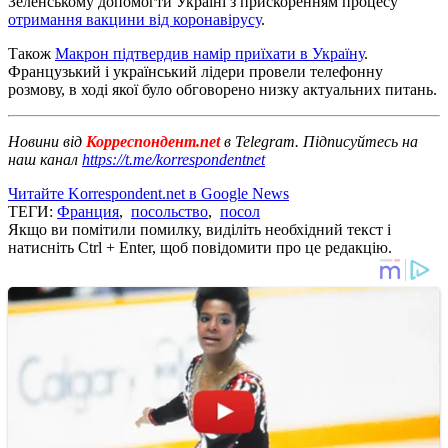
Зеленському допомогти Україні з прискоренням процесу
отримання вакцини від коронавірусу
.
Також
Макрон підтвердив намір приїхати в Україну
.
Французький і український лідери провели телефонну
розмову, в ході якої було обговорено низку актуальних питань.
Новини від
Корреспондент.net
в Telegram. Підписуйтесь на
наш канал
https://t.me/korrespondentnet
Читайте Korrespondent.net в Google News
ТЕГИ:
Франция
,
посольство
,
посол
Якщо ви помітили помилку, виділіть необхідний текст і
натисніть Ctrl + Enter, щоб повідомити про це редакцію.