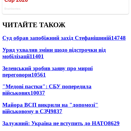
ЧИТАЙТЕ ТАКОЖ
Суд обрав запобіжний захід Стефанішиній
14748
Уряд ухвалив зміни щодо відстрочки від
мобілізації
11401
Зеленський зробив заяву про мирні
переговори
10561
"Медові пастки": СБУ попередила
військових
10037
Майора ВСП викрили на "допомозі"
військовому в СЗЧ
9837
Залужний: Україна не вступить до НАТО
8629