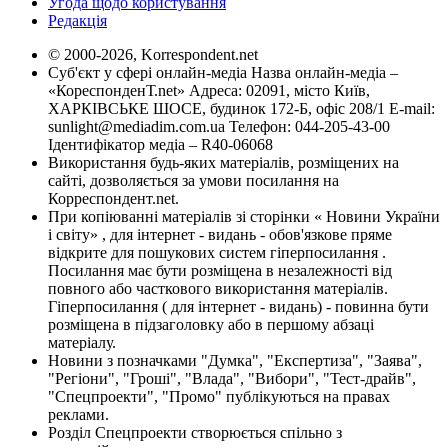
Угода щодо користування
Редакція
© 2000-2026, Korrespondent.net
Суб'єкт у сфері онлайн-медіа Назва онлайн-медіа –
«КореспонденТ.net» Адреса: 02091, місто Київ,
ХАРКІВСЬКЕ ШОСЕ, будинок 172-Б, офіс 208/1 E-mail:
sunlight@mediadim.com.ua
Телефон: 044-205-43-00
Ідентифікатор медіа – R40-06068
Використання будь-яких матеріалів, розміщених на
сайті, дозволяється за умови посилання на
Корреспондент.net.
При копіюванні матеріалів зі сторінки « Новини України
і світу» , для інтернет - видань - обов'язкове пряме
відкрите для пошукових систем гіперпосилання .
Посилання має бути розміщена в незалежності від
повного або часткового використання матеріалів.
Гіперпосилання ( для інтернет - видань) - повинна бути
розміщена в підзаголовку або в першому абзаці
матеріалу.
Новини з позначками "Думка", "Експертиза", "Заява",
"Регіони", "Гроші", "Влада", "Вибори", "Тест-драйв",
"Спецпроекти", "Промо" публікуються на правах
реклами.
Розділ Спецпроекти створюється спільно з