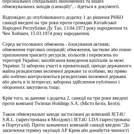
персональних спеціальних економічних та інших
обмежувальних заходів (санкцій)", - йдеться в документі.
Відповідно до опублікованого додатку 1 до рішення РНБО
санкції введені на три роки проти громадян Китайської
Народної Республіки Ду Тао, 13.04.1973 року народження та
Чен Хойшен, 15.03.1974 року народження.
Серед застосованих обмежень - блокування активів;
обмеження торгових операцій; обмеження, часткове або повне
припинення транзиту ресурсів, польотів і перевезень по
території України; запобігання виведення капіталів за межі
України; 5) заборона участі в приватизації, оренди державного
майна резидентами іноземної держави та особами, які прямо
або побічно контролюються резидентами іноземної держави
або діють в їх інтересах; заборона здійснення публічних і
оборонних закупівель тощо.
Крім того, за даними з додатка 2, санкції на три роки введені
проти компанії Twinstar Holdings S.A. (Місто Беліз, Беліз).
Також обмежувальні заходи застосовані до компаній JET4U
S.R.L. (зареєстрована в Молдові) і JET4U LDA (зареєстрована
в Португалії). Проти зазначених компаній санкції введені "До
закінчення терміну окупації АР Крим або донабуття чинності