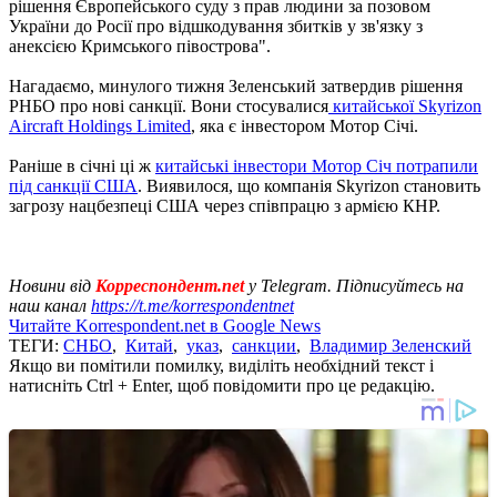
рішення Європейського суду з прав людини за позовом
України до Росії про відшкодування збитків у зв'язку з
анексією Кримського півострова".
Нагадаємо, минулого тижня Зеленський затвердив рішення
РНБО про нові санкції. Вони стосувалися
китайської Skyrizon
Aircraft Holdings Limited
, яка є інвестором Мотор Січі.
Раніше в січні ці ж
китайські інвестори Мотор Січ потрапили
під санкції США
. Виявилося, що компанія Skyrizon становить
загрозу нацбезпеці США через співпрацю з армією КНР.
Новини від
Корреспондент.net
у Telegram. Підписуйтесь на
наш канал
https://t.me/korrespondentnet
Читайте Korrespondent.net в Google News
ТЕГИ:
СНБО
,
Китай
,
указ
,
санкции
,
Владимир Зеленский
Якщо ви помітили помилку, виділіть необхідний текст і
натисніть Ctrl + Enter, щоб повідомити про це редакцію.