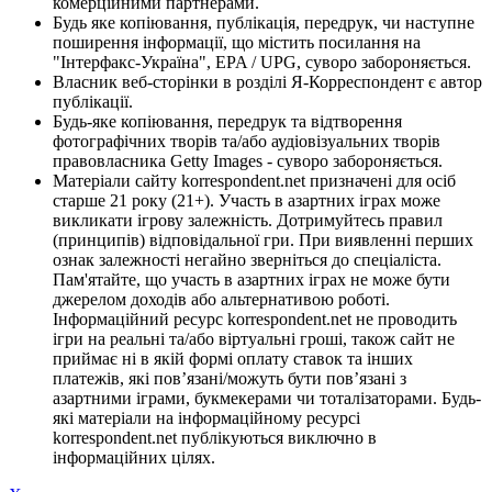
комерційними партнерами.
Будь яке копіювання, публікація, передрук, чи наступне
поширення інформації, що містить посилання на
"Інтерфакс-Україна", EPA / UPG, суворо забороняється.
Власник веб-сторінки в розділі Я-Корреспондент є автор
публікації.
Будь-яке копіювання, передрук та відтворення
фотографічних творів та/або аудіовізуальних творів
правовласника Getty Images - суворо забороняється.
Матеріали сайту korrespondent.net призначені для осіб
старше 21 року (21+). Участь в азартних іграх може
викликати ігрову залежність. Дотримуйтесь правил
(принципів) відповідальної гри. При виявленні перших
ознак залежності негайно зверніться до спеціаліста.
Пам'ятайте, що участь в азартних іграх не може бути
джерелом доходів або альтернативою роботі.
Інформаційний ресурс korrespondent.net не проводить
ігри на реальні та/або віртуальні гроші, також сайт не
приймає ні в якій формі оплату ставок та інших
платежів, які пов’язані/можуть бути пов’язані з
азартними іграми, букмекерами чи тоталізаторами. Будь-
які матеріали на інформаційному ресурсі
korrespondent.net публікуються виключно в
інформаційних цілях.