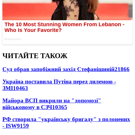
ЧИТАЙТЕ ТАКОЖ
Суд обрав запобіжний захід Стефанішиній
21866
Україна поставила Путіна перед дилемою -
ЗМІ
10463
Майора ВСП викрили на "допомозі"
військовому в СЗЧ
10365
РФ створила "українську бригаду" з полонених
- ISW
9159