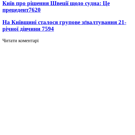
Київ про рішення Швеції щодо судна: Це
прецедент
7620
На Київщині сталося групове зґвалтування 21-
річної дівчини
7594
Читати коментарі