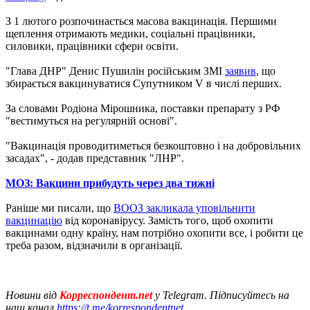
З 1 лютого розпочинається масова вакцинація. Першими
щеплення отримають медики, соціальні працівники,
силовики, працівники сфери освіти.
"Глава ДНР" Денис Пушилін російським ЗМІ
заявив
, що
збирається вакцинуватися Супутником V в числі перших.
За словами Родіона Мірошника, поставки препарату з РФ
"вестимуться на регулярній основі".
"Вакцинація проводитиметься безкоштовно і на добровільних
засадах", - додав представник "ЛНР".
МОЗ: Вакцини прибудуть через два тижні
Раніше ми писали, що
ВООЗ закликала уповільнити
вакцинацію
від коронавірусу. Замість того, щоб охопити
вакцинами одну країну, нам потрібно охопити все, і робити це
треба разом, відзначили в організації.
Новини від
Корреспондент.net
у Telegram. Підписуйтесь на
наш канал
https://t.me/korrespondentnet