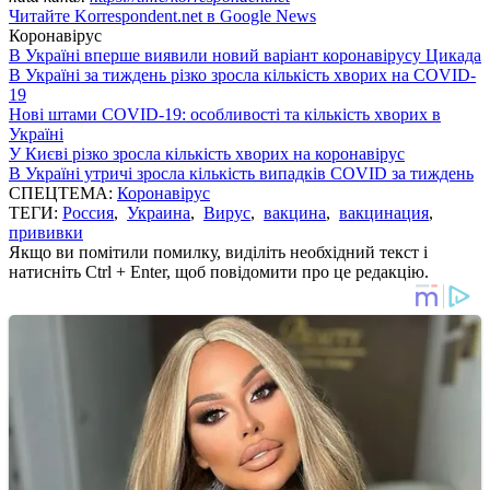
Читайте Korrespondent.net в Google News
Коронавірус
В Україні вперше виявили новий варіант коронавірусу Цикада
В Україні за тиждень різко зросла кількість хворих на COVID-
19
Нові штами COVID-19: особливості та кількість хворих в
Україні
У Києві різко зросла кількість хворих на коронавірус
В Україні утричі зросла кількість випадків COVID за тиждень
СПЕЦТЕМА:
Коронавірус
ТЕГИ:
Россия
,
Украина
,
Вирус
,
вакцина
,
вакцинация
,
прививки
Якщо ви помітили помилку, виділіть необхідний текст і
натисніть Ctrl + Enter, щоб повідомити про це редакцію.