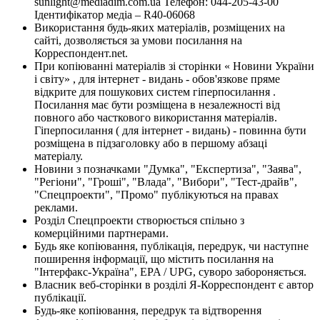
sunlight@mediadim.com.ua
Телефон: 044-205-43-00
Ідентифікатор медіа – R40-06068
Використання будь-яких матеріалів, розміщених на
сайті, дозволяється за умови посилання на
Корреспондент.net.
При копіюванні матеріалів зі сторінки « Новини України
і світу» , для інтернет - видань - обов'язкове пряме
відкрите для пошукових систем гіперпосилання .
Посилання має бути розміщена в незалежності від
повного або часткового використання матеріалів.
Гіперпосилання ( для інтернет - видань) - повинна бути
розміщена в підзаголовку або в першому абзаці
матеріалу.
Новини з позначками "Думка", "Експертиза", "Заява",
"Регіони", "Гроші", "Влада", "Вибори", "Тест-драйв",
"Спецпроекти", "Промо" публікуються на правах
реклами.
Розділ Спецпроекти створюється спільно з
комерційними партнерами.
Будь яке копіювання, публікація, передрук, чи наступне
поширення інформації, що містить посилання на
"Інтерфакс-Україна", EPA / UPG, суворо забороняється.
Власник веб-сторінки в розділі Я-Корреспондент є автор
публікації.
Будь-яке копіювання, передрук та відтворення