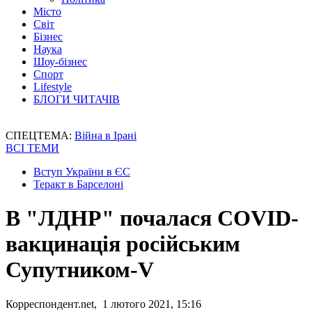
Місто
Світ
Бізнес
Наука
Шоу-бізнес
Спорт
Lifestyle
БЛОГИ ЧИТАЧІВ
СПЕЦТЕМА:
Війна в Ірані
ВСІ ТЕМИ
Вступ України в ЄС
Теракт в Барселоні
В "ЛДНР" почалася COVID-
вакцинація російським
Супутником-V
Корреспондент.net, 1 лютого 2021, 15:16