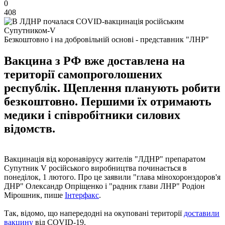
0
408
Безкоштовно і на добровільній основі - представник "ЛНР"
Вакцина з РФ вже доставлена на
території самопроголошених
республік. Щеплення планують робити
безкоштовно. Першими їх отримають
медики і співробітники силових
відомств.
Вакцинація від коронавірусу жителів "ЛДНР" препаратом
Супутник V російського виробництва починається в
понеділок, 1 лютого. Про це заявили "глава мінохоронздоров'я
ДНР" Олександр Опріщенко і "радник глави ЛНР" Родіон
Мірошник, пише
Інтерфакс
.
Так, відомо, що напередодні на окуповані території
доставили
вакцину
від COVID-19.