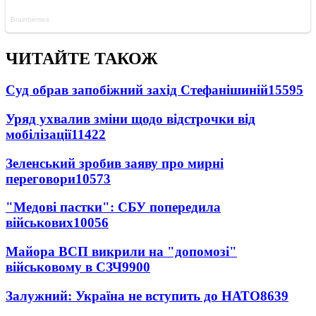
ЧИТАЙТЕ ТАКОЖ
Суд обрав запобіжний захід Стефанішиній
15595
Уряд ухвалив зміни щодо відстрочки від
мобілізації
11422
Зеленський зробив заяву про мирні
переговори
10573
"Медові пастки": СБУ попередила
військових
10056
Майора ВСП викрили на "допомозі"
військовому в СЗЧ
9900
Залужний: Україна не вступить до НАТО
8639