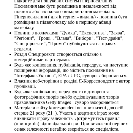
відкрите для пошукових систем гіперпосилання .
Посилання має бути розміщена в незалежності від
повного або часткового використання матеріалів.
Гіперпосилання ( для інтернет - видань) - повинна бути
розміщена в підзаголовку або в першому абзаці
матеріалу.
Новини з позначками "Думка", "Експертиза", "Заява",
"Регіони", "Гроші", "Влада", "Вибори", "Тест-драйв",
"Спецпроекти", "Промо" публікуються на правах
реклами.
Розділ Спецпроекти створюється спільно з
комерційними партнерами.
Будь яке копіювання, публікація, передрук, чи наступне
поширення інформації, що містить посилання на
"Інтерфакс-Україна", EPA / UPG, суворо забороняється.
Власник веб-сторінки в розділі Я-Корреспондент є автор
публікації.
Будь-яке копіювання, передрук та відтворення
фотографічних творів та/або аудіовізуальних творів
правовласника Getty Images - суворо забороняється.
Матеріали сайту korrespondent.net призначені для осіб
старше 21 року (21+). Участь в азартних іграх може
викликати ігрову залежність. Дотримуйтесь правил
(принципів) відповідальної гри. При виявленні перших
ознак залежності негайно зверніться до спеціаліста.