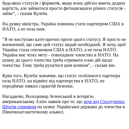
будь-яких статусів і форматів, якщо вони дійсно мають додану
вартість, але займатися просто фетишизацією різних статусів -
зайве", - сказав Кулеба.
На думку міністра, Україна повинна стати партнером США в
НАТО, а не поза ним.
"Я не виступаю категорично проти цього статусу. Я просто не
впевнений, що саме цей статус вкрай необхідний. Я хочу, щоб
Україна стала союзником США в НАТО, а не поза НАТО.
Україна має чітку мету - повноцінне членство в НАТО. На
шляху до цього членства треба отримати план дій щодо
членства. Тому треба рухатися цим шляхом", - сказав він.
Крім того, Кулеба зазначив, що статус особливого партнера
поза НАТО, на відміну від партнерства в НАТО, не
передбачає ніяких гарантій безпеки.
Нагадаємо, Володимир Зеленський в інтерв'ю
американському Axios заявив про те, що
хоче від Сполучених
Штатів сприяння
на шляху Української держави до членства в
Північноатлантичному альянсі.