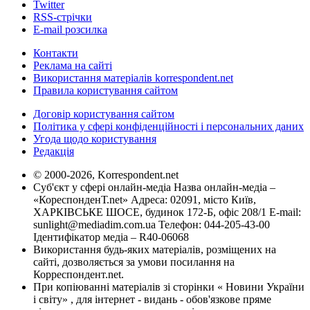
Twitter
RSS-стрічки
E-mail розсилка
Контакти
Реклама на сайті
Використання матеріалів korrespondent.net
Правила користування сайтом
Договір користування сайтом
Політика у сфері конфіденційності і персональних даних
Угода щодо користування
Редакція
© 2000-2026, Korrespondent.net
Суб'єкт у сфері онлайн-медіа Назва онлайн-медіа –
«КореспонденТ.net» Адреса: 02091, місто Київ,
ХАРКІВСЬКЕ ШОСЕ, будинок 172-Б, офіс 208/1 E-mail:
sunlight@mediadim.com.ua
Телефон: 044-205-43-00
Ідентифікатор медіа – R40-06068
Використання будь-яких матеріалів, розміщених на
сайті, дозволяється за умови посилання на
Корреспондент.net.
При копіюванні матеріалів зі сторінки « Новини України
і світу» , для інтернет - видань - обов'язкове пряме