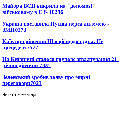
Майора ВСП викрили на "допомозі"
військовому в СЗЧ
10296
Україна поставила Путіна перед дилемою -
ЗМІ
10273
Київ про рішення Швеції щодо судна: Це
прецедент
7577
На Київщині сталося групове зґвалтування 21-
річної дівчини
7335
Зеленський зробив заяву про мирні
переговори
7033
Читати коментарі