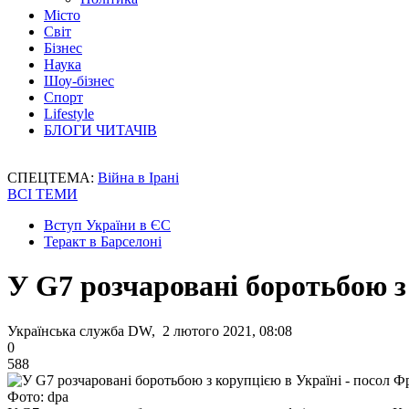
Місто
Світ
Бізнес
Наука
Шоу-бізнес
Спорт
Lifestyle
БЛОГИ ЧИТАЧІВ
СПЕЦТЕМА:
Війна в Ірані
ВСІ ТЕМИ
Вступ України в ЄС
Теракт в Барселоні
У G7 розчаровані боротьбою з 
Українська служба DW, 2 лютого 2021, 08:08
0
588
Фото: dpa