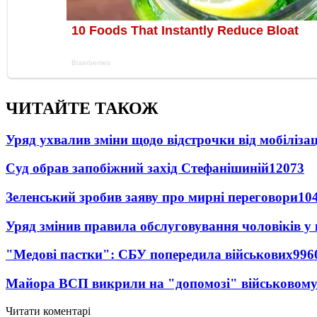
ЧИТАЙТЕ ТАКОЖ
Уряд ухвалив зміни щодо відстрочки від мобілізац
Суд обрав запобіжний захід Стефанішиній
12073
Зеленський зробив заяву про мирні переговори
10
Уряд змінив правила обслуговування чоловіків у
"Медові пастки": СБУ попередила військових
996
Майора ВСП викрили на "допомозі" військовому
Читати коментарі