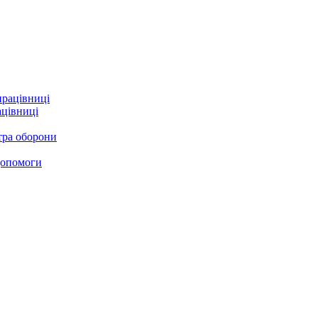
ацівниці
стра оборони
 допомоги