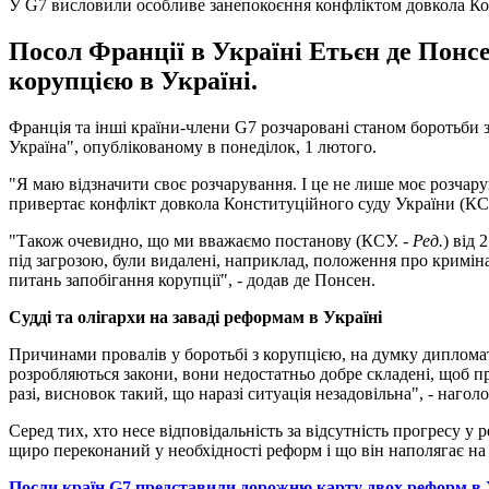
У G7 висловили особливе занепокоєння конфліктом довкола Ко
Посол Франції в Україні Етьєн де Понсе
корупцією в Україні.
Франція та інші країни-члени G7 розчаровані станом боротьби з
Україна", опублікованому в понеділок, 1 лютого.
"Я маю відзначити своє розчарування. І це не лише моє розчару
привертає конфлікт довкола Конституційного суду України (КС
"Також очевидно, що ми вважаємо постанову (КСУ. -
Ред
.
) від
під загрозою, були видалені, наприклад, положення про кримін
питань запобігання корупції", - додав де Понсен.
Судді та олігархи на заваді реформам в Україні
Причинами провалів у боротьбі з корупцією, на думку дипломат
розробляються закони, вони недостатньо добре складені, щоб п
разі, висновок такий, що наразі ситуація незадовільна", - нагол
Серед тих, хто несе відповідальність за відсутність прогресу 
щиро переконаний у необхідності реформ і що він наполягає на 
Посли країн G7 представили дорожню карту двох реформ в 