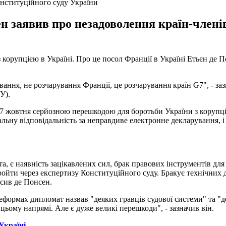
нституційного суду України
н заявив про незадоволення країн-членів
 корупцією в Україні. Про це посол Франції в Україні Етьєн де 
вання, не розчарування Франції, це розчарування країн G7", - за
У).
 27 жовтня серйозною перешкодою для боротьби України з корупці
альну відповідальність за неправдиве електронне декларування, 
а, є наявність зацікавлених сил, брак правових інструментів дл
ройти через експертизу Конституційного суду. Бракує технічних д
осив де Понсен.
у реформах дипломат назвав "деяких гравців судової системи" та "
цьому напрямі. Але є дуже великі перешкоди", - зазначив він.
Україні