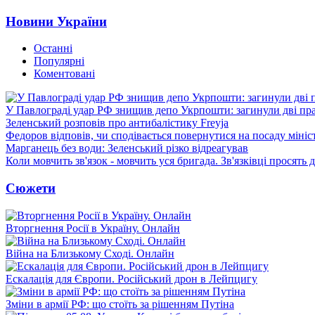
Новини України
Останні
Популярні
Коментовані
У Павлограді удар РФ знищив депо Укрпошти: загинули дві пр
Зеленський розповів про антибалістику Freyja
Федоров відповів, чи сподівається повернутися на посаду міні
Марганець без води: Зеленський різко відреагував
Коли мовчить зв'язок - мовчить уся бригада. Зв'язківці просять
Сюжети
Вторгнення Росії в Україну. Онлайн
Війна на Близькому Сході. Онлайн
Ескалація для Європи. Російський дрон в Лейпцигу
Зміни в армії РФ: що стоїть за рішенням Путіна