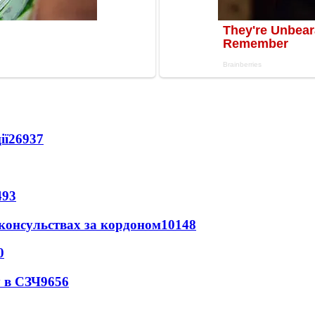
ії
26937
493
 консульствах за кордоном
10148
0
 в СЗЧ
9656