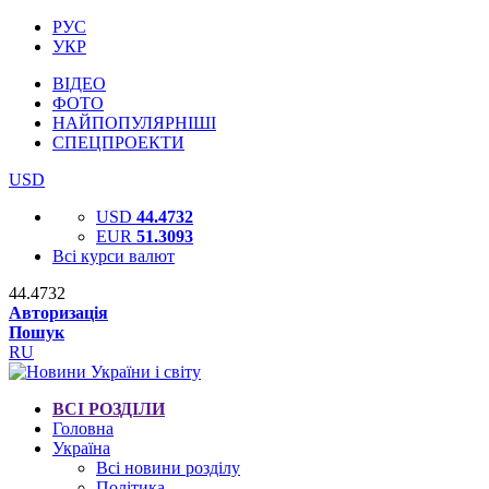
РУС
УКР
ВІДЕО
ФОТО
НАЙПОПУЛЯРНІШІ
СПЕЦПРОЕКТИ
USD
USD
44.4732
EUR
51.3093
Всі курси валют
44.4732
Авторизація
Пошук
RU
ВСІ РОЗДІЛИ
Головна
Україна
Всі новини розділу
Політика