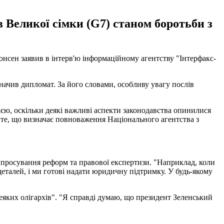
 Великої сімки (G7) станом боротьби з
Понсен заявив в інтерв'ю інформаційному агентству "Інтерфакс-
значив дипломат. За його словами, особливу увагу послів
єю, оскільки деякі важливі аспекти законодавства опинилися
і те, що визначає повноваження Національного агентства з
я просування реформ та правової експертизи. "Наприклад, коли
еталей, і ми готові надати юридичну підтримку. У будь-якому
деяких олігархів". "Я справді думаю, що президент Зеленський