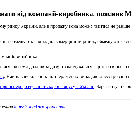
ежати від компанії-виробника, пояснив 
 ринку України, але в продажу вона може з'явитися не раніше 
ни обмежують її вихід на комерційний ринок, обмежують експорт, т
омпанії-виробника.
ся від семи доларів за дозу, а закінчувалися вартістю в більш ні
су
. Найбільшу кількість підтверджених випадків зареєстровано в 
про непередбачуваність коронавірусу в Україні
. Зараз ситуація 
ш канал
https://t.me/korrespondentnet