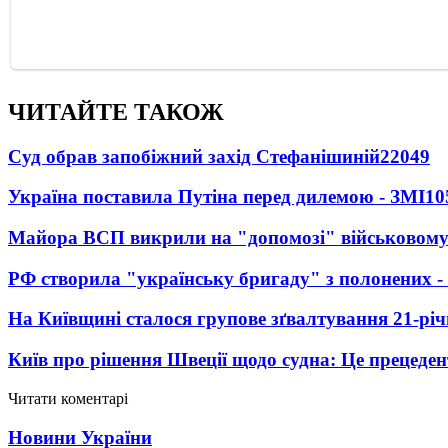
ЧИТАЙТЕ ТАКОЖ
Суд обрав запобіжний захід Стефанішиній
22049
Україна поставила Путіна перед дилемою - ЗМІ
10
Майора ВСП викрили на "допомозі" військовому
РФ створила "українську бригаду" з полонених -
На Київщині сталося групове зґвалтування 21-річ
Київ про рішення Швеції щодо судна: Це прецеден
Читати коментарі
Новини України