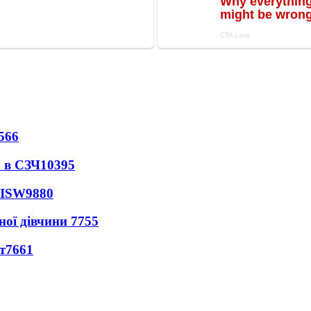
566
 в СЗЧ
10395
 ISW
9880
ної дівчини
7755
т
7661