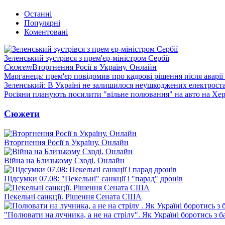
Останні
Популярні
Коментовані
Зеленський зустрівся з прем'єр-міністром Сербії
Сюжет
Вторгнення Росії в Україну. Онлайн
Марганець: прем'єр повідомив про кадрові рішення після аварії
Зеленський: В Україні не залишилося неушкоджених електрост
Росіяни планують посилити "вільне полювання" на авто на Хе
Сюжети
Вторгнення Росії в Україну. Онлайн
Війна на Близькому Сході. Онлайн
Підсумки 07.08: "Пекельні" санкції і "парад" дронів
Пекельні санкції. Рішення Сената США
"Полювати на лучника, а не на стрілу". Як Україні боротись з 