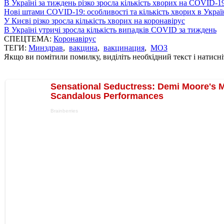
В Україні за тиждень різко зросла кількість хворих на COVID-1
Нові штами COVID-19: особливості та кількість хворих в Украї
У Києві різко зросла кількість хворих на коронавірус
В Україні утричі зросла кількість випадків COVID за тиждень
СПЕЦТЕМА:
Коронавірус
ТЕГИ:
Минздрав
,
вакцина
,
вакцинация
,
МОЗ
Якщо ви помітили помилку, виділіть необхідний текст і натисніт