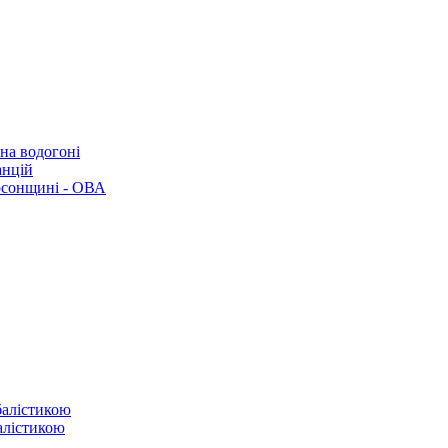
 на водогоні
анцій
рсонщині - ОВА
балістикою