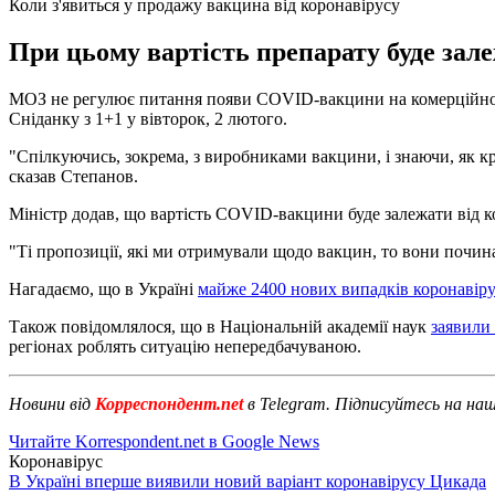
Коли з'явиться у продажу вакцина від коронавірусу
При цьому вартість препарату буде зал
МОЗ не регулює питання появи COVID-вакцини на комерційному
Сніданку з 1+1 у вівторок, 2 лютого.
"Спілкуючись, зокрема, з виробниками вакцини, і знаючи, як краї
сказав Степанов.
Міністр додав, що вартість COVID-вакцини буде залежати від к
"Ті пропозиції, які ми отримували щодо вакцин, то вони починали
Нагадаємо, що в Україні
майже 2400 нових випадків коронавіру
Також повідомлялося, що в Національній академії наук
заявили 
регіонах роблять ситуацію непередбачуваною.
Новини від
Корреспондент.net
в Telegram. Підписуйтесь на на
Читайте Korrespondent.net в Google News
Коронавірус
В Україні вперше виявили новий варіант коронавірусу Цикада