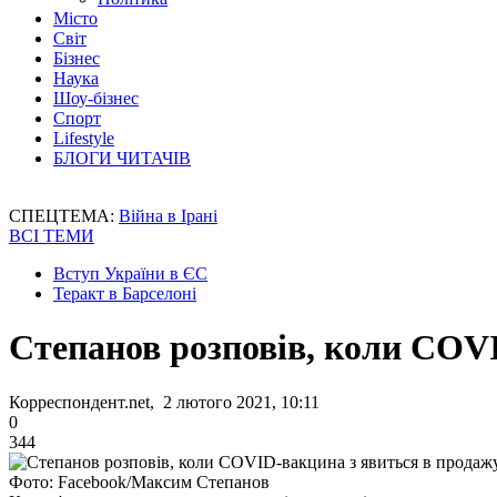
Місто
Світ
Бізнес
Наука
Шоу-бізнес
Спорт
Lifestyle
БЛОГИ ЧИТАЧІВ
СПЕЦТЕМА:
Війна в Ірані
ВСІ ТЕМИ
Вступ України в ЄС
Теракт в Барселоні
Степанов розповів, коли COV
Корреспондент.net, 2 лютого 2021, 10:11
0
344
Фото: Facebook/Максим Степанов