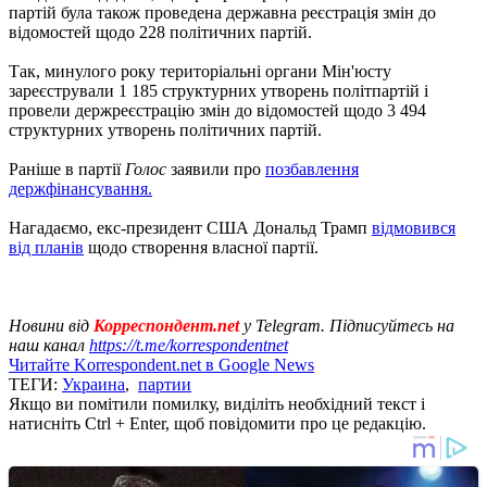
партій була також проведена державна реєстрація змін до
відомостей щодо 228 політичних партій.
Так, минулого року територіальні органи Мін'юсту
зареєстрували 1 185 структурних утворень політпартій і
провели держреєстрацію змін до відомостей щодо 3 494
структурних утворень політичних партій.
Раніше в партії
Голос
заявили про
позбавлення
держфінансування.
Нагадаємо, екс-президент США Дональд Трамп
відмовився
від планів
щодо створення власної партії.
Новини від
Корреспондент.net
у Telegram. Підписуйтесь на
наш канал
https://t.me/korrespondentnet
Читайте Korrespondent.net в Google News
ТЕГИ:
Украина
,
партии
Якщо ви помітили помилку, виділіть необхідний текст і
натисніть Ctrl + Enter, щоб повідомити про це редакцію.