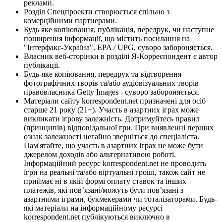
реклами.
Розділ Спецпроекти створюється спільно з
комерційними партнерами.
Будь яке копіювання, публікація, передрук, чи наступне
поширення інформації, що містить посилання на
"Інтерфакс-Україна", EPA / UPG, суворо забороняється.
Власник веб-сторінки в розділі Я-Корреспондент є автор
публікації.
Будь-яке копіювання, передрук та відтворення
фотографічних творів та/або аудіовізуальних творів
правовласника Getty Images - суворо забороняється.
Матеріали сайту korrespondent.net призначені для осіб
старше 21 року (21+). Участь в азартних іграх може
викликати ігрову залежність. Дотримуйтесь правил
(принципів) відповідальної гри. При виявленні перших
ознак залежності негайно зверніться до спеціаліста.
Пам'ятайте, що участь в азартних іграх не може бути
джерелом доходів або альтернативою роботі.
Інформаційний ресурс korrespondent.net не проводить
ігри на реальні та/або віртуальні гроші, також сайт не
приймає ні в якій формі оплату ставок та інших
платежів, які пов’язані/можуть бути пов’язані з
азартними іграми, букмекерами чи тоталізаторами. Будь-
які матеріали на інформаційному ресурсі
korrespondent.net публікуються виключно в