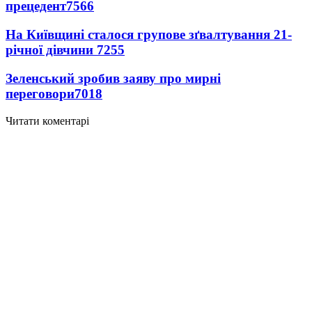
прецедент
7566
На Київщині сталося групове зґвалтування 21-
річної дівчини
7255
Зеленський зробив заяву про мирні
переговори
7018
Читати коментарі