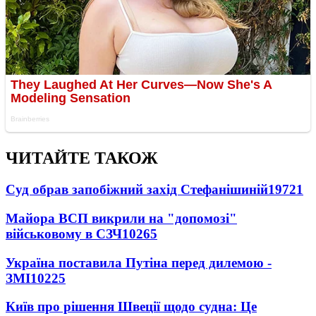
ЧИТАЙТЕ ТАКОЖ
Суд обрав запобіжний захід Стефанішиній
19721
Майора ВСП викрили на "допомозі"
військовому в СЗЧ
10265
Україна поставила Путіна перед дилемою -
ЗМІ
10225
Київ про рішення Швеції щодо судна: Це