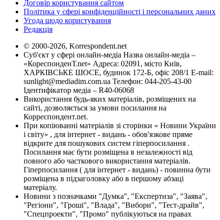
Договір користування сайтом
Політика у сфері конфіденційності і персональних даних
Угода щодо користування
Редакція
© 2000-2026, Korrespondent.net
Суб'єкт у сфері онлайн-медіа Назва онлайн-медіа –
«КореспонденТ.net» Адреса: 02091, місто Київ,
ХАРКІВСЬКЕ ШОСЕ, будинок 172-Б, офіс 208/1 E-mail:
sunlight@mediadim.com.ua
Телефон: 044-205-43-00
Ідентифікатор медіа – R40-06068
Використання будь-яких матеріалів, розміщених на
сайті, дозволяється за умови посилання на
Корреспондент.net.
При копіюванні матеріалів зі сторінки « Новини України
і світу» , для інтернет - видань - обов'язкове пряме
відкрите для пошукових систем гіперпосилання .
Посилання має бути розміщена в незалежності від
повного або часткового використання матеріалів.
Гіперпосилання ( для інтернет - видань) - повинна бути
розміщена в підзаголовку або в першому абзаці
матеріалу.
Новини з позначками "Думка", "Експертиза", "Заява",
"Регіони", "Гроші", "Влада", "Вибори", "Тест-драйв",
"Спецпроекти", "Промо" публікуються на правах